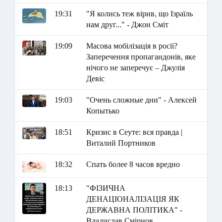
19:31
"Я колись теж вірив, що Ізраїль
нам друг..." - Джон Сміт
19:09
Масова мобілізація в росії?
Заперечення пропагандонів, яке
нічого не заперечує – Джулія
Девіс
19:03
"Очень сложные дни" - Алексей
Копытько
18:51
Кризис в Сеуте: вся правда |
Виталий Портников
18:32
Спать более 8 часов вредно
18:13
"ФІЗИЧНА
ДЕНАЦІОНАЛІЗАЦІЯ ЯК
ДЕРЖАВНА ПОЛІТИКА" -
Владислав Смірнов