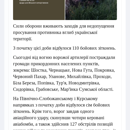
Сили оборони вживають заходів для недопущення
просування противника вглиб української
території.
З початку цієї доби відбулося 110 бойових зіткнень.
Сьогодні від вогню ворожої артилерії постраждали
громади прикордонних населених пунктів,
зокрема: Шостка, Чернацьке, Нова Гута, Покровка,
Червоний Пахар, Уланове, Михайлівка, Проходи,
Біла Береза, Попівка, Тур'я, Новодмитрівка,
Сидорівка, Грабовське, Мар'їнка Сумської області.
На Північно-Слобожанському і Курському
напрямках з початку доби відбулося сім бойових
зіткнень. Крім того, ворог завдав одного
авіаційного удару, скинувши чотири керовані
авіабомби, а також здійснив 127 обстрілів позицій