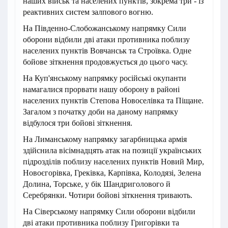
наших військ та населених пунктів, зокрема три - із
реактивних систем залпового вогню.
На Південно-Слобожанському напрямку Сили
оборони відбили дві атаки противника поблизу
населених пунктів Вовчанськ та Строївка. Одне
бойове зіткнення продовжується до цього часу.
На Куп'янському напрямку російські окупанти
намагалися прорвати нашу оборону в районі
населених пунктів Степова Новоселівка та Піщане.
Загалом з початку доби на даному напрямку
відбулося три бойові зіткнення.
На Лиманському напрямку загарбницька армія
здійснила вісімнадцять атак на позиції українських
підрозділів поблизу населених пунктів Новий Мир,
Новоєгорівка, Греківка, Карпівка, Колодязі, Зелена
Долина, Торське, у бік Шандриголового й
Серебрянки. Чотири бойові зіткнення тривають.
На Сіверському напрямку Сили оборони відбили
дві атаки противника поблизу Григорівки та