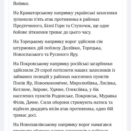
Виїмки.
На Краматорському напрямку українські захисники
зупинили п'ять атак противника в районах
Предтечиного, Білої Гори та Ступочок, ще одне
бойове зіткнення триває до цього часу.
На Торецькому напрямку ворог здійснив сім
штурмових дій поблизу Диліївки, Торецька,
Новоспаського та Русиного Яру.
На Покровському напрямку російські загарбники
здійснили 29 спроб потіснити наших захисників із
займаних позицій у районах населених пунктів
Попів Яр, Новоекономічне, Миролюбівка, Лисівка,
Котлине, Звірове, Удачне, Олексіївка, у бік
населених пунктів Родинське, Покровськ, Муравка
Філія, Дачне. Сили оборони стримують натиск та
відбили двадцять вісім атак противника, один бій
триває досі.
На Новопавлівському напрямку ворог намагався
прорвати оборону наших захисників у районах