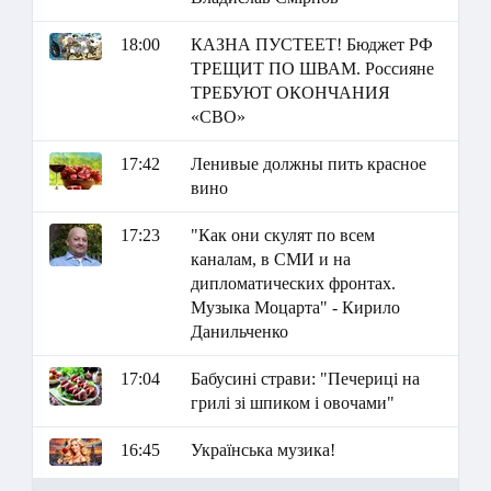
18:00
КАЗНА ПУСТЕЕТ! Бюджет РФ
ТРЕЩИТ ПО ШВАМ. Россияне
ТРЕБУЮТ ОКОНЧАНИЯ
«СВО»
17:42
Ленивые должны пить красное
вино
17:23
"Как они скулят по всем
каналам, в СМИ и на
дипломатических фронтах.
Музыка Моцарта" - Кирило
Данильченко
17:04
Бабусині страви: "Печериці на
грилі зі шпиком і овочами"
16:45
Українська музика!