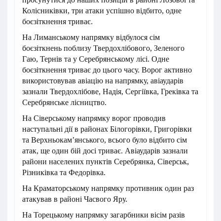
Колісниківки, три атаки успішно відбито, одне
боєзіткнення триває.
На Лиманському напрямку відбулося сім
боєзіткнень поблизу Твердохлібового, Зеленого
Гаю, Тернів та у Серебрянському лісі. Одне
боєзіткнення триває до цього часу. Ворог активно
використовував авіацію на напрямку, авіаударів
зазнали Твердохлібове, Надія, Сергіївка, Греківка та
Серебрянське лісництво.
На Сіверському напрямку ворог проводив
наступальні дії в районах Білогорівки, Григорівки
та Верхньокам’янського, всього було відбито сім
атак, ще один бій досі триває. Авіаударів зазнали
райони населених пунктів Серебрянка, Сіверськ,
Різниківка та Федорівка.
На Краматорському напрямку противник один раз
атакував в районі Часвого Яру.
На Торецькому напрямку загарбники вісім разів