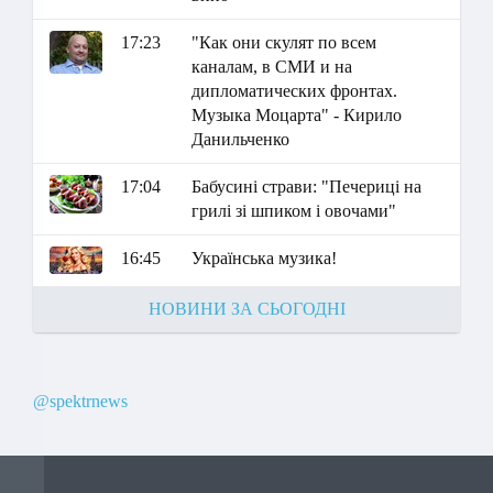
17:23
"Как они скулят по всем
каналам, в СМИ и на
дипломатических фронтах.
Музыка Моцарта" - Кирило
Данильченко
17:04
Бабусині страви: "Печериці на
грилі зі шпиком і овочами"
16:45
Українська музика!
НОВИНИ ЗА СЬОГОДНІ
@spektrnews