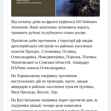
Від початку доби на фронті відбулося 103 бойових
зіткнення. Наші захисники зупиняють ворога,
тримають рубежі та руйнують плани росіян.
Протягом доби противник з території рф завдав
артилерійських обстрілів по районах населених
пунктів Прогрес, Степанівка, Осоївка,
Олександрівка, Новодмитрівка, Порозок, Попівка
Чернігівської та Сумської областей. Авіаудару
НАРами зазнала Олександрівка.
На Харківському напрямку противник
наступальних дій не проводив, проте, завдав
авіаударів в районах населених пунктів Цупівка,
Малі Проходи, Веселе, Уди.
На Куп’янському напрямку ворог протягом дня, за
підтримки авіації, чотири рази намагався
просунутися до наших позицій в районі Лозової та