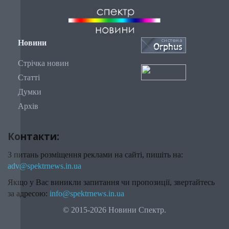
Новини
Стрічка новин
Статті
Думки
Архів
Контакти:
З питань розміщення реклами на сайті, пишіть на:
adv@spektrnews.in.ua
Якщо у Вас виникли запитання чи пропозиції, звертайтесь
за адресою:
info@spektrnews.in.ua
© 2015-2026 Новини Спектр.