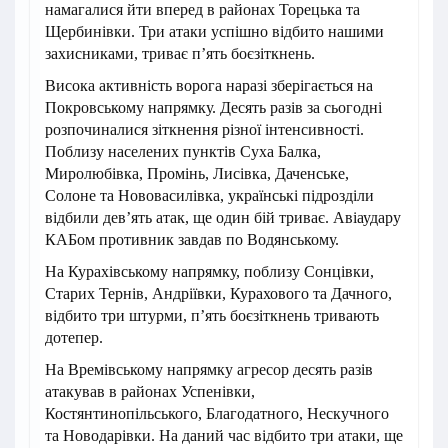
намагалися йти вперед в районах Торецька та
Щербинівки. Три атаки успішно відбито нашими
захисниками, триває п’ять боєзіткнень.
Висока активність ворога наразі зберігається на
Покровському напрямку. Десять разів за сьогодні
розпочиналися зіткнення різної інтенсивності.
Поблизу населених пунктів Суха Балка,
Миролюбівка, Промінь, Лисівка, Даченське,
Солоне та Нововасилівка, українські підрозділи
відбили дев’ять атак, ще один бій триває. Авіаудару
КАБом противник завдав по Водянському.
На Курахівському напрямку, поблизу Сонцівки,
Старих Тернів, Андріївки, Курахового та Дачного,
відбито три штурми, п’ять боєзіткнень тривають
дотепер.
На Времівському напрямку агресор десять разів
атакував в районах Успенівки,
Костянтинопільського, Благодатного, Нескучного
та Новодарівки. На даний час відбито три атаки, ще