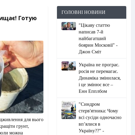
ГОЛОВНІ НОВИНИ
хищає! Готую
"Цікаву статтю
написав 7-й
найбагатший
боярин Московії" -
Джон Сміт
Україна не програє.
росія не перемагає.
Динаміка змінилася,
і це змінює все –
Енн Епплбом
"Синдром
стерв'ятника: Чому
всі сусіди одночасно
ідживлення для вього
вп’ялися в
кращіти грунт,
Україну??" -
 золи можна