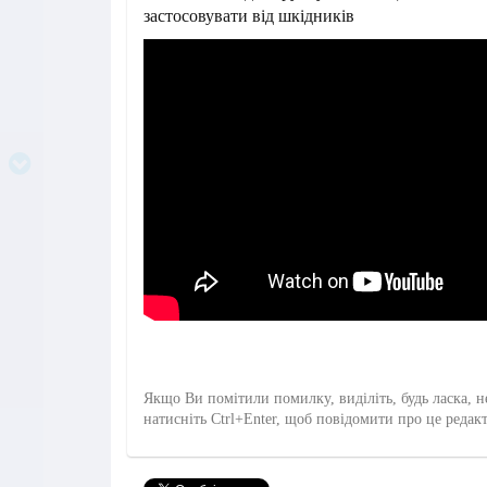
застосовувати від шкідників
Якщо Ви помітили помилку, виділіть, будь ласка, н
натисніть Ctrl+Enter, щоб повідомити про це редак