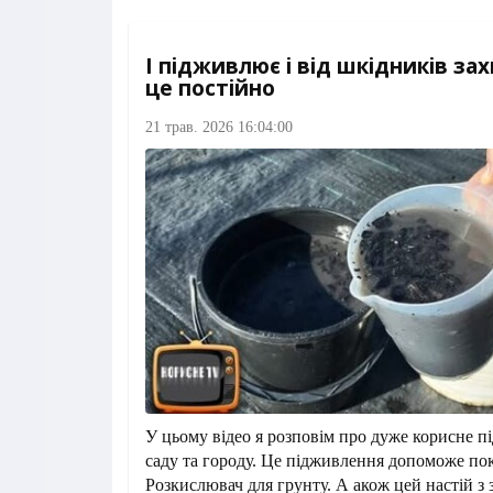
І підживлює і від шкідників за
це постійно
21 трав. 2026 16:04:00
У цьому відео я розповім про дуже корисне п
саду та городу. Це підживлення допоможе по
Розкислювач для грунту. А акож цей настій з