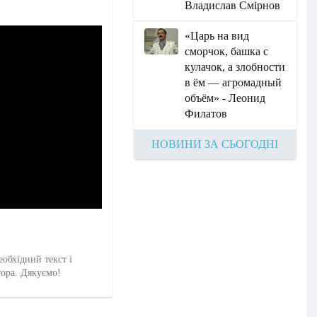
Владислав Смірнов
«Царь на вид
сморчок, башка с
кулачок, а злобности
в ём — агромадный
объём» - Леонид
Филатов
НОВИНИ ЗА СЬОГОДНІ
еобхідний текст і
тора. Дякуємо!