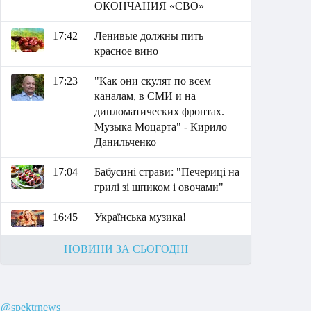
ОКОНЧАНИЯ «СВО»
17:42
Ленивые должны пить
красное вино
17:23
"Как они скулят по всем
каналам, в СМИ и на
дипломатических фронтах.
Музыка Моцарта" - Кирило
Данильченко
17:04
Бабусині страви: "Печериці на
грилі зі шпиком і овочами"
16:45
Українська музика!
НОВИНИ ЗА СЬОГОДНІ
@spektrnews