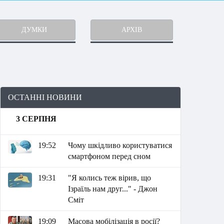
ДУМКИ
АРХІВ
ОСТАННІ НОВИНИ
3 СЕРПНЯ
19:52
Чому шкідливо користуватися
смартфоном перед сном
19:31
"Я колись теж вірив, що
Ізраїль нам друг..." - Джон
Сміт
19:09
Масова мобілізація в росії?