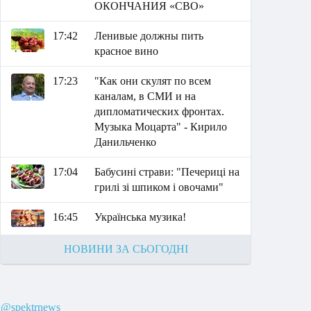
ОКОНЧАНИЯ «СВО»
17:42
Ленивые должны пить
красное вино
17:23
"Как они скулят по всем
каналам, в СМИ и на
дипломатических фронтах.
Музыка Моцарта" - Кирило
Данильченко
17:04
Бабусині страви: "Печериці на
грилі зі шпиком і овочами"
16:45
Українська музика!
НОВИНИ ЗА СЬОГОДНІ
@spektrnews