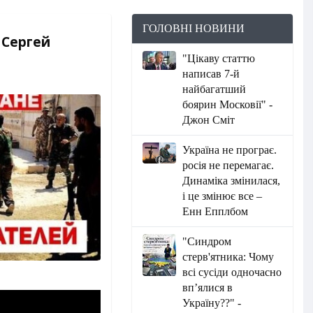
ГОЛОВНІ НОВИНИ
 Сергей
"Цікаву статтю
написав 7-й
найбагатший
боярин Московії" -
Джон Сміт
Україна не програє.
росія не перемагає.
Динаміка змінилася,
і це змінює все –
Енн Епплбом
"Синдром
стерв'ятника: Чому
всі сусіди одночасно
вп’ялися в
Україну??" -