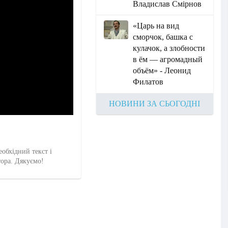
Владислав Смірнов
«Царь на вид
сморчок, башка с
кулачок, а злобности
в ём — агромадный
объём» - Леонид
Филатов
НОВИНИ ЗА СЬОГОДНІ
еобхідний текст і
тора. Дякуємо!