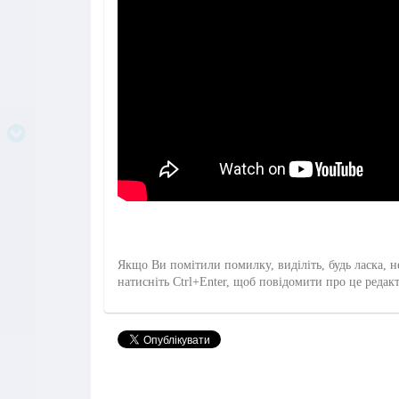
Якщо Ви помітили помилку, виділіть, будь ласка, н
натисніть Ctrl+Enter, щоб повідомити про це редак