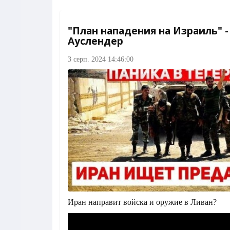
"План нападения на Израиль" -
Ауслендер
3 серп. 2024 14:46:00
Иран направит войска и оружие в Ливан?