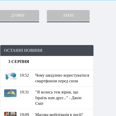
ДУМКИ
АРХІВ
ОСТАННІ НОВИНИ
3 СЕРПНЯ
19:52
Чому шкідливо користуватися
смартфоном перед сном
19:31
"Я колись теж вірив, що
Ізраїль нам друг..." - Джон
Сміт
19:09
Масова мобілізація в росії?