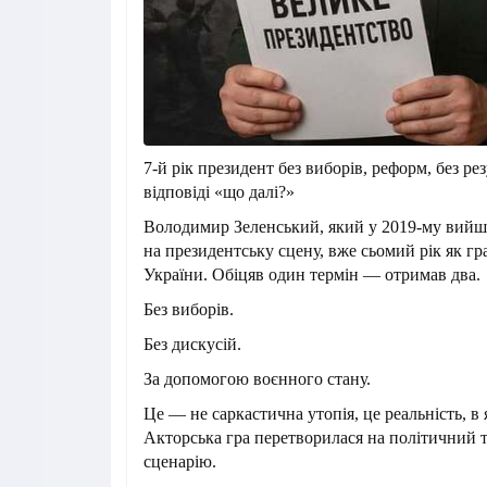
7-й рік президент без виборів, реформ, без рез
відповіді «що далі?»
Володимир Зеленський, який у 2019-му вийшо
на президентську сцену, вже сьомий рік як гр
України. Обіцяв один термін — отримав два.
Без виборів.
Без дискусій.
За допомогою воєнного стану.
Це — не саркастична утопія, це реальність, в
Акторська гра перетворилася на політичний тр
сценарію.