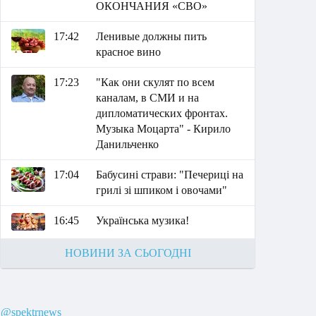
ОКОНЧАНИЯ «СВО»
17:42
Ленивые должны пить
красное вино
17:23
"Как они скулят по всем
каналам, в СМИ и на
дипломатических фронтах.
Музыка Моцарта" - Кирило
Данильченко
17:04
Бабусині страви: "Печериці на
грилі зі шпиком і овочами"
16:45
Українська музика!
НОВИНИ ЗА СЬОГОДНІ
@spektrnews