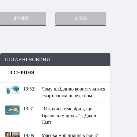
ДУМКИ
АРХІВ
ОСТАННІ НОВИНИ
3 СЕРПНЯ
19:52
Чому шкідливо користуватися
смартфоном перед сном
19:31
"Я колись теж вірив, що
Ізраїль нам друг..." - Джон
Сміт
19:09
Масова мобілізація в росії?