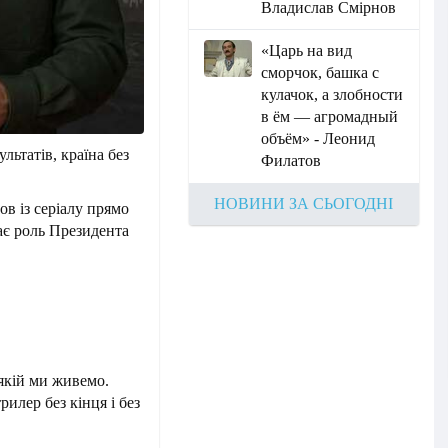
Владислав Смірнов
«Царь на вид
сморчок, башка с
кулачок, а злобности
в ём — агромадный
объём» - Леонид
ультатів, країна без
Филатов
НОВИНИ ЗА СЬОГОДНІ
в із серіалу прямо
ає роль Президента
 якій ми живемо.
илер без кінця і без