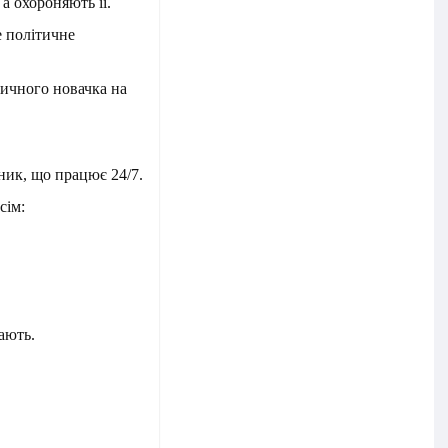
а охороняють її.
 політичне
тичного новачка на
ник, що працює 24/7.
сім:
ають.