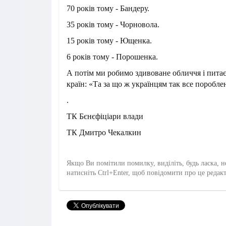
70 років тому - Бандеру.
35 років тому - Чорновола.
15 років тому - Ющенка.
6 років тому - Порошенка.
А потім ми робимо здивоване обличчя і пита
країн: «Та за що ж українцям так все поробле
.
ТК Бєнєфіціари влади
ТК Дмитро Чекалкин
Якщо Ви помітили помилку, виділіть, будь ласка, н
натисніть Ctrl+Enter, щоб повідомити про це редак