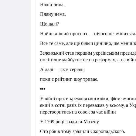
Надій нема.
Плану нема.
️Що далі?
Найпевніший прогноз — нічого не зміниться.
Все те саме, але ще більш цинічно, ще менш 
Зеленський став першим українським президе
політичне майбутнє не на реформах, а на війн
А далі — як в серіалі:
поки є рейтинг, шоу триває.
▪️▪️▪️
У війні проти кремлівської кліки, фіни змогли
який в сотні разів їх переважав у всьому, а Ук
перетворитись на совок за час війни
У 1709 році зрадили Мазепу.
Сто років тому зрадили Скоропадьского.