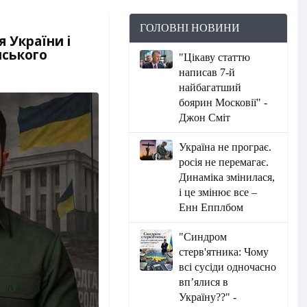
ГОЛОВНІ НОВИНИ
я України і
нського
"Цікаву статтю
написав 7-й
найбагатший
боярин Московії" -
Джон Сміт
Україна не програє.
росія не перемагає.
Динаміка змінилася,
і це змінює все –
Енн Епплбом
"Синдром
стерв'ятника: Чому
всі сусіди одночасно
вп’ялися в
Україну??" -