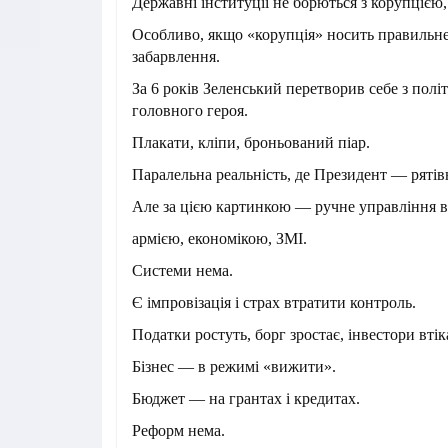
Державні інституції не борються з корупцією, 
Особливо, якщо «корупція» носить правильне
забарвлення.
За 6 років Зеленський перетворив себе з полі
головного героя.
Плакати, кліпи, броньований піар.
Паралельна реальність, де Президент — рятів
Але за цією картинкою — ручне управління в
армією, економікою, ЗМІ.
Системи нема.
Є імпровізація і страх втратити контроль.
Податки ростуть, борг зростає, інвестори втік
Бізнес — в режимі «вижити».
Бюджет — на грантах і кредитах.
Реформ нема.