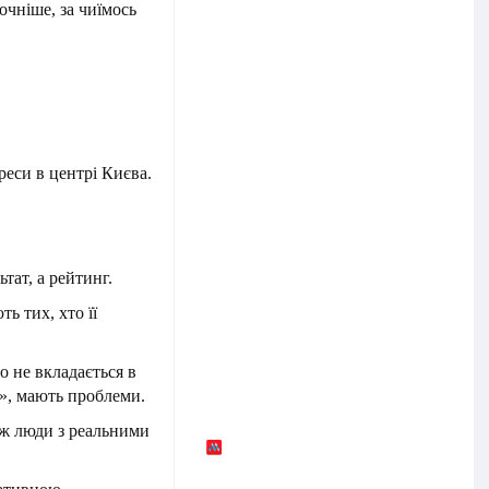
очніше, за чиїмось
реси в центрі Києва.
ьтат, а рейтинг.
ь тих, хто її
о не вкладається в
о», мають проблеми.
іж люди з реальними