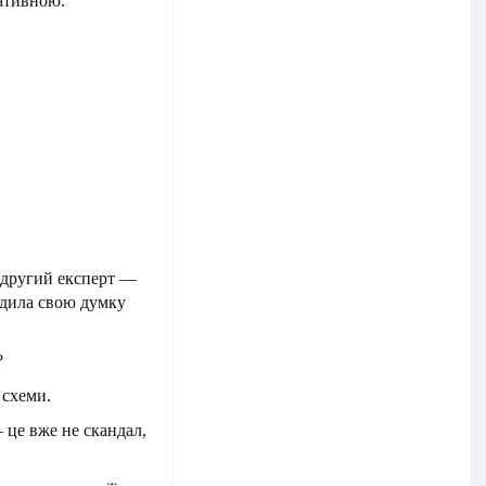
ративною.
 другий експерт —
одила свою думку
?
 схеми.
 це вже не скандал,