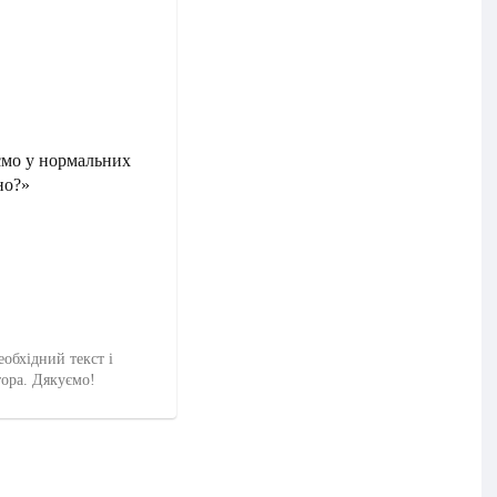
ємо у нормальних
но?»
еобхідний текст і
тора. Дякуємо!