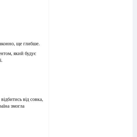
законно, ще глибше.
нтом, який будує
і.
 відбитись від совка,
раїна змогла