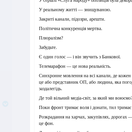
У серіалі «Слуга народу» опозиція була деко
У реальному житті — знищуваною.
Закриті канали, підозри, арешти.
Політична конкуренція мертва.
Плюралізм?
Забудьте.
Є один голос — і він звучить з Банкової.
Телемарафон — це нова реальність.
Синхронне мовлення на всі канали, де кожен
це або представник ОП, або людина, яка пог
заздалегідь.
Де той вільний медіа-світ, за який ми воюємо
Поки фронт тримає воля і донати, тил тримає
Розкрадання на харчах, закупівлях, дорогах —
це фон.