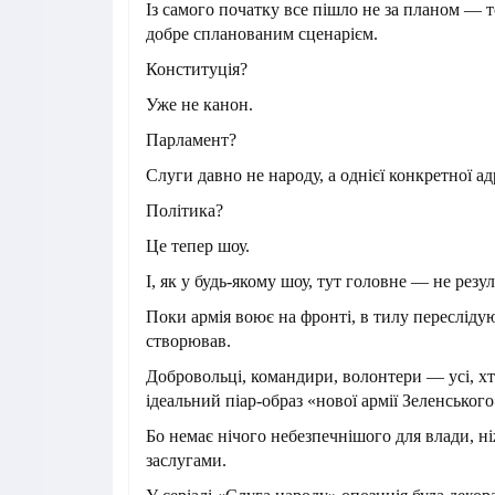
Із самого початку все пішло не за планом — т
добре спланованим сценарієм.
Конституція?
Уже не канон.
Парламент?
Слуги давно не народу, а однієї конкретної ад
Політика?
Це тепер шоу.
І, як у будь-якому шоу, тут головне — не резул
Поки армія воює на фронті, в тилу переслідуют
створював.
Добровольці, командири, волонтери — усі, хт
ідеальний піар-образ «нової армії Зеленськог
Бо немає нічого небезпечнішого для влади, н
заслугами.