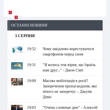
ОСТАННІ НОВИНИ
3 СЕРПНЯ
19:52
Чому шкідливо користуватися
смартфоном перед сном
19:31
"Я колись теж вірив, що Ізраїль
нам друг..." - Джон Сміт
19:09
Масова мобілізація в росії?
Заперечення пропагандонів, яке
нічого не заперечує – Джулія
Девіс
19:03
"Очень сложные дни" - Алексей