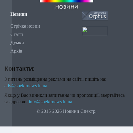
Новини
Стрічка новин
Статті
Думки
Архів
Контакти:
З питань розміщення реклами на сайті, пишіть на:
adv@spektrnews.in.ua
Якщо у Вас виникли запитання чи пропозиції, звертайтесь
за адресою:
info@spektrnews.in.ua
© 2015-2026 Новини Спектр.