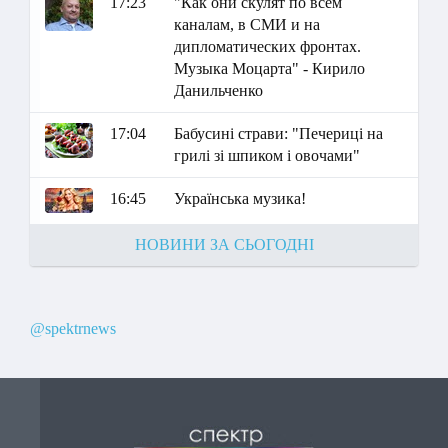
17:23
"Как они скулят по всем
каналам, в СМИ и на
дипломатических фронтах.
Музыка Моцарта" - Кирило
Данильченко
17:04
Бабусині страви: "Печериці на
грилі зі шпиком і овочами"
16:45
Українська музика!
НОВИНИ ЗА СЬОГОДНІ
@spektrnews