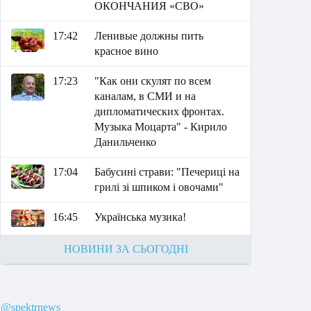
ОКОНЧАНИЯ «СВО»
17:42
Ленивые должны пить
красное вино
17:23
"Как они скулят по всем
каналам, в СМИ и на
дипломатических фронтах.
Музыка Моцарта" - Кирило
Данильченко
17:04
Бабусині страви: "Печериці на
грилі зі шпиком і овочами"
16:45
Українська музика!
НОВИНИ ЗА СЬОГОДНІ
@spektrnews