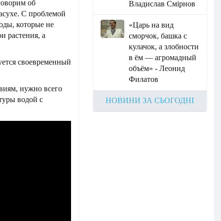
говорим об
Владислав Смірнов
асухе. С проблемой
воды, которые не
«Царь на вид
и растения, а
сморчок, башка с
кулачок, а злобности
в ём — агромадный
буется своевременный
объём» - Леонид
Филатов
виям, нужно всего
туры водой с
НОВИНИ ЗА СЬОГОДНІ