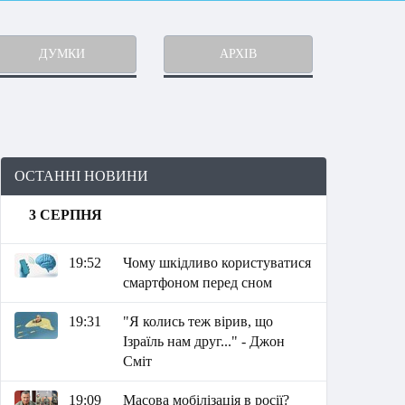
ДУМКИ
АРХІВ
ОСТАННІ НОВИНИ
3 СЕРПНЯ
19:52
Чому шкідливо користуватися
смартфоном перед сном
19:31
"Я колись теж вірив, що
Ізраїль нам друг..." - Джон
Сміт
19:09
Масова мобілізація в росії?