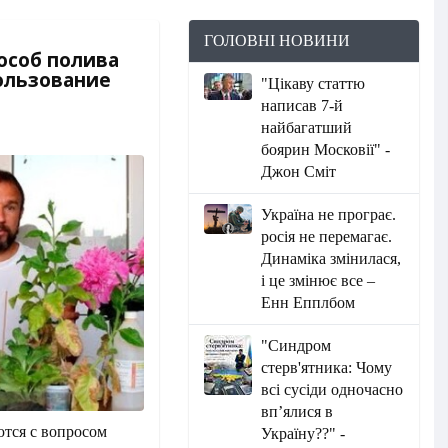
ГОЛОВНІ НОВИНИ
особ полива
пользование
"Цікаву статтю
написав 7-й
найбагатший
боярин Московії" -
Джон Сміт
Україна не програє.
росія не перемагає.
Динаміка змінилася,
і це змінює все –
Енн Епплбом
"Синдром
стерв'ятника: Чому
всі сусіди одночасно
вп’ялися в
тся с вопросом
Україну??" -