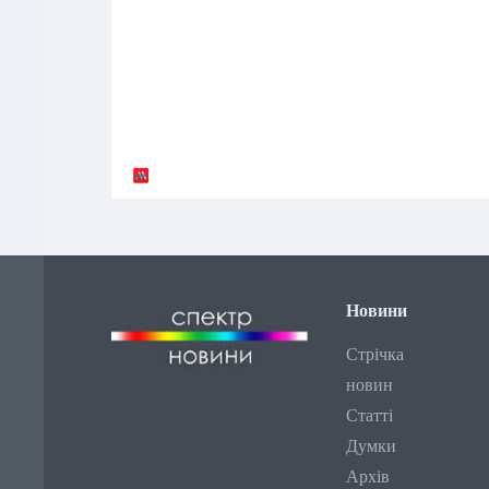
Новини
Стрічка
новин
Статті
Думки
Архів