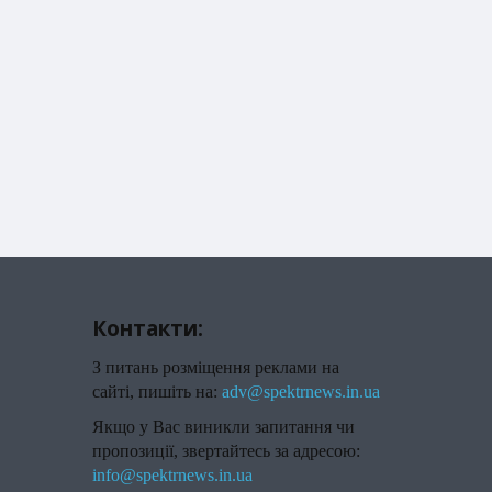
Контакти:
З питань розміщення реклами на
сайті, пишіть на:
adv@spektrnews.in.ua
Якщо у Вас виникли запитання чи
пропозиції, звертайтесь за адресою:
info@spektrnews.in.ua