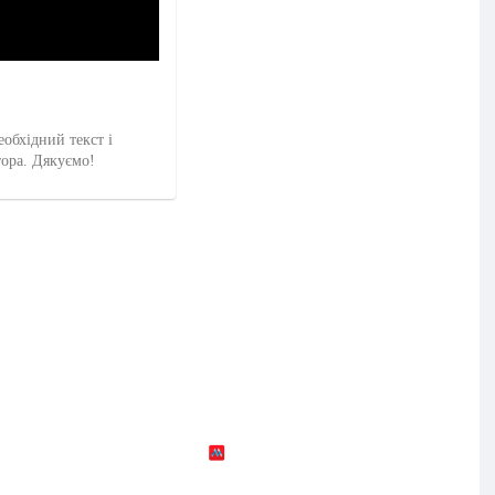
еобхідний текст і
тора. Дякуємо!