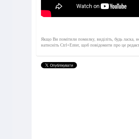
Якщо Ви помітили помилку, виділіть, будь ласка, н
натисніть Ctrl+Enter, щоб повідомити про це редак