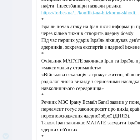
нафти. Інвестбанкіри назвали ризики
https://forbes.ua/.../konflikt-na-blizkomu-skhodi...
*
Ізраїль почав атаку на Іран після інформації п
через кілька тижнів створить ядерну бомбу
Під час перших ударів Ізраїль ліквідував дев'
ядерників, зокрема експертів з ядерної інженері
*
Очільник МАГАТЕ закликав Іран та Ізраїль п
«максимальну стриманість»
«Військова ескалація загрожує життю, збільш
радіологічного викиду з серйозними наслідка
навколишнього середовища»
*
Речник МЗС Ірану Есмаїл Багаї заявив у поне
парламент готує законопроєкт про вихід краї
нерозповсюдження ядерної зброї (ДНЯЗ).
Також Іран закликає МАГАТЕ засудити ізраїль
ядерних об'єктах
*