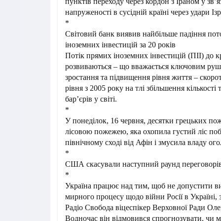
пунктів переходу через кордон з Іраном у зв’я
напруженості в сусідній країні через удари Із
*
Світовий банк виявив найбільше падіння по
іноземних інвестицій за 20 років
Потік прямих іноземних інвестицій (ПІІ) до кр
розвиваються – що вважається ключовим руш
зростання та підвищення рівня життя – скор
рівня з 2005 року на тлі збільшення кількості
бар’єрів у світі.
*
У понеділок, 16 червня, десятки грецьких по
лісовою пожежею, яка охопила густий ліс поб
північному сході від Афін і змусила владу ог
*
США скасували наступний раунд переговорі
*
Україна працює над тим, щоб не допустити 
мирного процесу щодо війни Росії в Україні, 
Радіо Свобода віцеспікер Верховної Ради Оле
Водночас він відмовився спрогнозувати, чи 