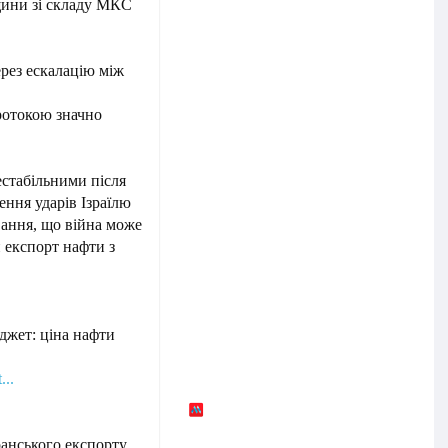
щини зі складу МКС
рез ескалацію між
ротокою значно
естабільними після
ення ударів Ізраїлю
ання, що війна може
 експорт нафти з
юджет: ціна нафти
...
ранського експорту