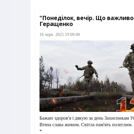
"Понеділок, вечір. Що важливог
Геращенко
16 черв. 2025 19:09:00
Бажаю здоров'я і дякую за день Захисникам У
Вічна слава живим. Світла пам'ять полеглим.
*