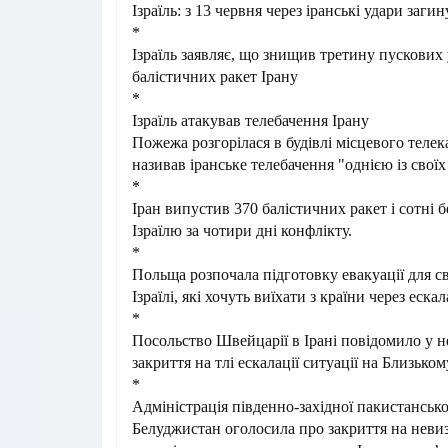
Ізраїль: з 13 червня через іранські удари заг
*
Ізраїль заявляє, що знищив третину пускових
балістичних ракет Ірану
*
Ізраїль атакував телебачення Ірану
Пожежа розгорілася в будівлі місцевого телека
називав іранське телебачення "однією із своїх
*
Іран випустив 370 балістичних ракет і сотні 
Ізраїлю за чотири дні конфлікту.
*
Польща розпочала підготовку евакуації для с
Ізраїлі, які хочуть виїхати з країни через еска
*
Посольство Швейцарії в Ірані повідомило у 
закриття на тлі ескалації ситуації на Близьком
*
Адміністрація південно-західної пакистансько
Белуджистан оголосила про закриття на невиз