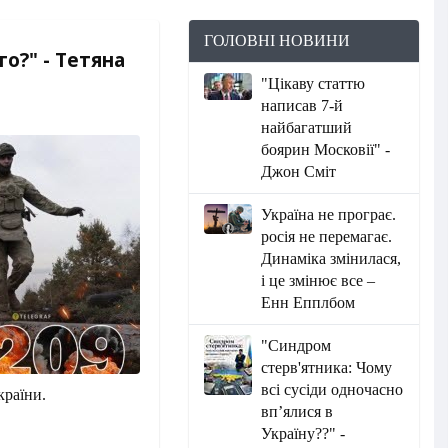
ГОЛОВНІ НОВИНИ
о?" - Тетяна
"Цікаву статтю
написав 7-й
найбагатший
боярин Московії" -
Джон Сміт
Україна не програє.
росія не перемагає.
Динаміка змінилася,
і це змінює все –
Енн Епплбом
"Синдром
стерв'ятника: Чому
всі сусіди одночасно
країни.
вп’ялися в
Україну??" -