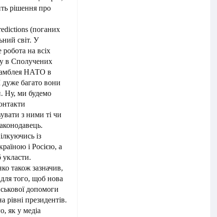
ть рішення про
edictions (поганих
ьний світ. У
 робота на всіх
ту в Сполучених
самблея НАТО в
І дуже багато вони
. Ну, ми будемо
онтакти
увати з ними ті чи
законодавець.
ілкуючись із
раїною і Росією, а
 укласти.
нко також зазначив,
для того, щоб нова
йськової допомоги
на рівні президентів.
, як у медіа