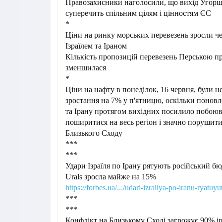
Правозахисники наголосили, що вихід Угор
суперечить спільним цілям і цінностям ЄС
*
Ціни на ринку морських перевезень зросли че
Ізраїлем та Іраном
Кількість пропозицій перевезень Перською п
зменшилася
*
Ціни на нафту в понеділок, 16 червня, були н
зростання на 7% у п'ятницю, оскільки поновл
та Ірану протягом вихідних посилило побоюв
поширитися на весь регіон і значно порушити
Близького Сходу
***
***
Удари Ізраїля по Ірану рятують російський б
Urals зросла майже на 15%
https://forbes.ua/.../udari-izrailya-po-iranu-ryatuyut
***
***
Конфлікт на Близькому Сході загрожує 90% і