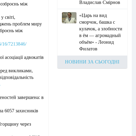
Владислав Смірнов
 озброєнь між
«Царь на вид
 світі,
сморчок, башка с
джень проблем миру
кулачок, а злобности
зброєнь між
в ём — агромадный
объём» - Леонид
6/16/7213846/
Филатов
 асоціації адвокатів
НОВИНИ ЗА СЬОГОДНІ
еред викликами,
ідповідальність
.
еностей завершена: в
а 6057 захисників
Угорщину через