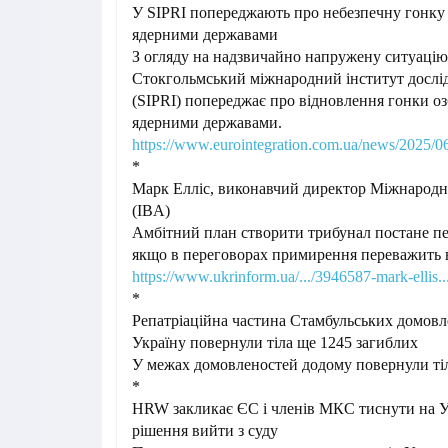
У SIPRI попереджають про небезпечну гонку
ядерними державами
З огляду
на надзвичайно напружену ситуацію у
Стокгольмський міжнародний інститут дослі
(SIPRI) попереджає про відновлення гонки о
ядерними державами.
https://www.eurointegration.com.ua/news/2025/0
*
Марк Елліс, виконавчий директор Міжнародної
(IBA)
Амбітний план створити трибунал постане п
якщо в переговорах примирення переважить в
https://www.ukrinform.ua/.../3946587-mark-ellis..
*
Репатріаційна частина Стамбульських домовл
Україну повернули тіла ще 1245 загиблих
У межах домовленостей додому повернули тіл
*
HRW закликає ЄС і членів МКС тиснути на 
рішення вийти з суду