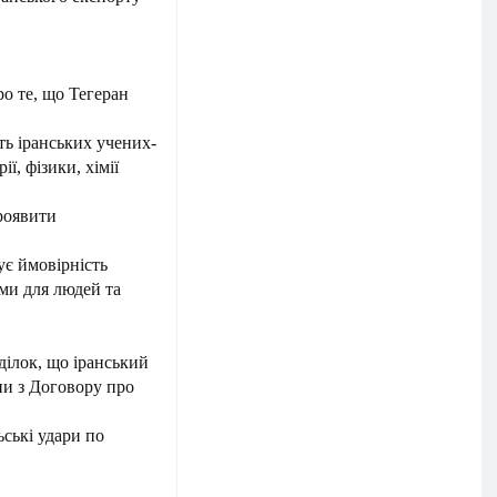
ро те, що Тегеран
ять іранських учених-
ї, фізики, хімії
роявити
ує ймовірність
ми для людей та
ділок, що іранський
ни з Договору про
ські удари по