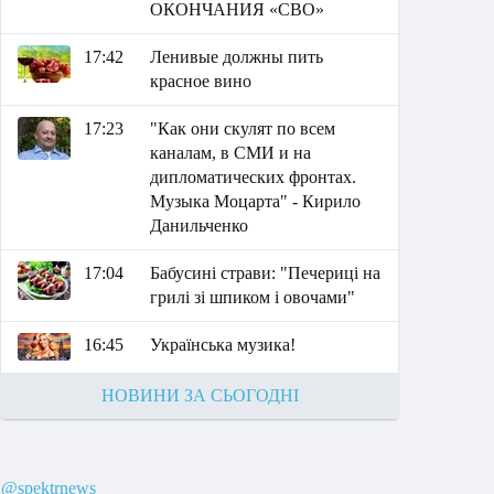
ОКОНЧАНИЯ «СВО»
17:42
Ленивые должны пить
красное вино
17:23
"Как они скулят по всем
каналам, в СМИ и на
дипломатических фронтах.
Музыка Моцарта" - Кирило
Данильченко
17:04
Бабусині страви: "Печериці на
грилі зі шпиком і овочами"
16:45
Українська музика!
НОВИНИ ЗА СЬОГОДНІ
@spektrnews