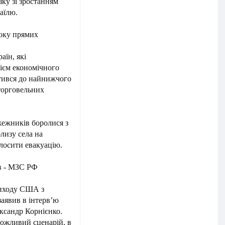
зку зі зростанням
раїлю.
току прямих
аїн, які
ієм економічного
отився до найнижчого
 торговельних
жежників боролися з
лизу села на
олосити евакуацію.
в - МЗС РФ
виходу США з
заявив в інтерв’ю
ксандр Корнієнко.
можливий сценарій, в