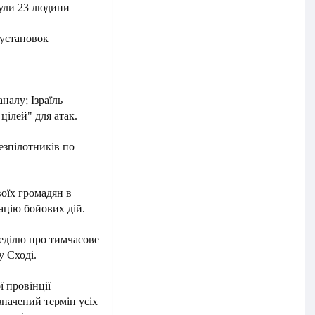
инули 23 людини
 установок
налу; Ізраїль
 цілей" для атак.
безпілотників по
воїх громадян в
лацію бойових дій.
неділю про тимчасове
у Сході.
ї провінції
начений термін усіх