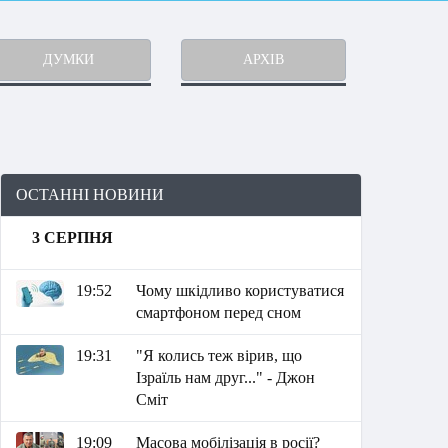
ДУМКИ
АРХІВ
ОСТАННІ НОВИНИ
3 СЕРПНЯ
19:52
Чому шкідливо користуватися
смартфоном перед сном
19:31
"Я колись теж вірив, що
Ізраїль нам друг..." - Джон
Сміт
19:09
Масова мобілізація в росії?