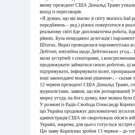
якому президент США Дональд Трамп ухвали
вихід із переговорів.
«Я думаю, що ми маємо зі світу якихось bad pr
передбачень – ред.) різних повертатися в реал
реальному світі йде дипломатична робота, йде
рівнях. Була нещодавно делегація і парламен
Штатах. Якраз проводилася парламентська а
Дейтоні, ювілейна щодо Дейтонських угод... 
мали зустрічей з сенаторами, з конгресменами
продовжувати займатися своєю роботою, ці к
підтримувати, інформувати колег, пропрацьов
інші законодавчі можливі рішення», – сказав 
12 червня президент США Дональд Трамп, сп
журналістами, заявив, що він розчарований Ук
мирну угоду, на його думку, вже можна було б
У розмові із Радіо Свобода Олександр Корніє
що Україна продовжує дипломатичні зусилля 
адміністрація США не скорочувала обсяги ві
Україні, зокрема, для цього готується зустріч 
Цю заяву Корнієнко зробив 13 червня – до того