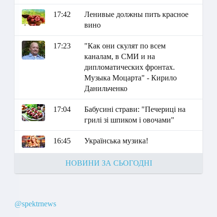
17:42
Ленивые должны пить красное
вино
17:23
"Как они скулят по всем
каналам, в СМИ и на
дипломатических фронтах.
Музыка Моцарта" - Кирило
Данильченко
17:04
Бабусині страви: "Печериці на
грилі зі шпиком і овочами"
16:45
Українська музика!
НОВИНИ ЗА СЬОГОДНІ
@spektrnews