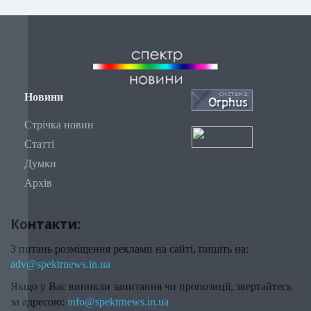
Новини
Стрічка новин
Статті
Думки
Архів
Контакти:
З питань розміщення реклами на сайті, пишіть на:
adv@spektrnews.in.ua
Якщо у Вас виникли запитання чи пропозиції, звертайтесь
за адресою:
info@spektrnews.in.ua