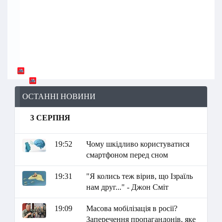
ОСТАННІ НОВИНИ
3 СЕРПНЯ
19:52
Чому шкідливо користуватися
смартфоном перед сном
19:31
"Я колись теж вірив, що Ізраїль
нам друг..." - Джон Сміт
19:09
Масова мобілізація в росії?
Заперечення пропагандонів, яке