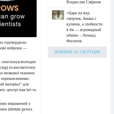
Владислав Смірнов
«Царь на вид
сморчок, башка с
кулачок, а злобности
в ём — агромадный
объём» - Леонид
Филатов
но підтвердили:
нові нейрони —
НОВИНИ ЗА СЬОГОДНІ
к синглонуклеотидне
cing) та високоточну
ки мозкової тканини
ли переконливими:
ий матеріал” для
і, центрі пам’яті та
бливо виражений у
на (dentate gyrus).