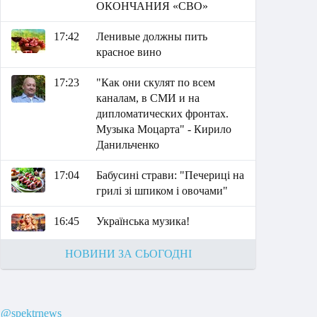
ОКОНЧАНИЯ «СВО»
17:42
Ленивые должны пить
красное вино
17:23
"Как они скулят по всем
каналам, в СМИ и на
дипломатических фронтах.
Музыка Моцарта" - Кирило
Данильченко
17:04
Бабусині страви: "Печериці на
грилі зі шпиком і овочами"
16:45
Українська музика!
НОВИНИ ЗА СЬОГОДНІ
@spektrnews