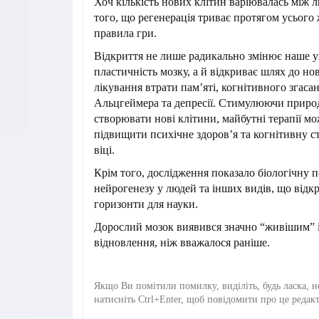
Хоч кількість нових клітин варіювалась між 
того, що регенерація триває протягом усього
правила гри.
Відкриття не лише радикально змінює наше 
пластичність мозку, а й відкриває шлях до но
лікування втрати памʼяті, когнітивного згаса
Альцгеймера та депресії. Стимулюючи природ
створювати нові клітини, майбутні терапії м
підвищити психічне здоровʼя та когнітивну ст
віці.
Крім того, дослідження показало біологічну п
нейрогенезу у людей та інших видів, що відк
горизонти для науки.
Дорослий мозок виявився значно “живішим” і
відновлення, ніж вважалося раніше.
Якщо Ви помітили помилку, виділіть, будь ласка, н
натисніть Ctrl+Enter, щоб повідомити про це редак