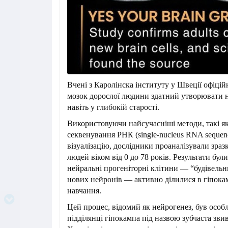
Вчені з Каролінска інституту у Швеції офіцій
мозок дорослої людини здатний утворювати 
навіть у глибокій старості.
Використовуючи найсучасніші методи, такі я
секвенування РНК (single-nucleus RNA sequen
візуалізацію, дослідники проаналізували зраз
людей віком від 0 до 78 років. Результати бу
нейральні прогеніторні клітини — “будівельн
нових нейронів — активно ділилися в гіпокамп
навчання.
Цей процес, відомий як нейрогенез, був осо
підділянці гіпокампа під назвою зубчаста звиви