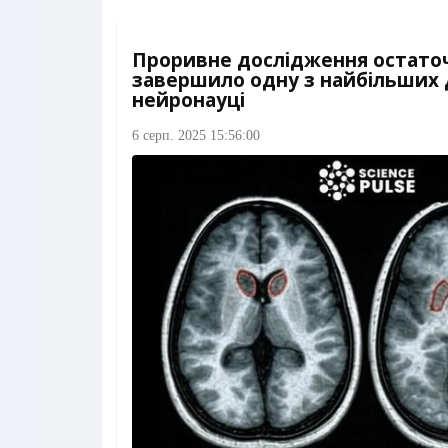
Проривне дослідження остато
завершило одну з найбільших 
нейронауці
6 серп. 2025 15:56:00