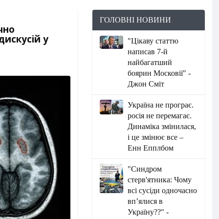
ГОЛОВНІ НОВИНИ
чно
дискусій у
"Цікаву статтю
написав 7-й
найбагатший
боярин Московії" -
Джон Сміт
Україна не програє.
росія не перемагає.
Динаміка змінилася,
і це змінює все –
Енн Епплбом
"Синдром
стерв'ятника: Чому
всі сусіди одночасно
вп’ялися в
Україну??" -