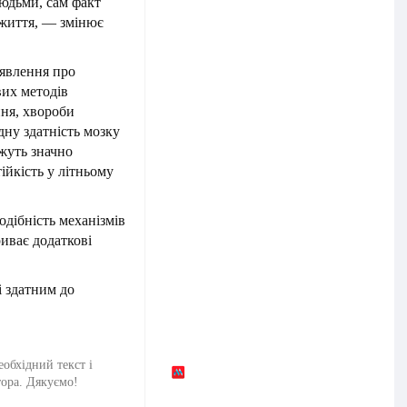
людьми, сам факт
 життя, — змінює
уявлення про
вих методів
ння, хвороби
ну здатність мозку
ожуть значно
ійкість у літньому
одібність механізмів
риває додаткові
 здатним до
еобхідний текст і
тора. Дякуємо!