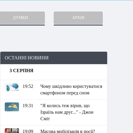
ДУМКИ
АРХІВ
ОСТАННІ НОВИНИ
3 СЕРПНЯ
19:52
Чому шкідливо користуватися
смартфоном перед сном
19:31
"Я колись теж вірив, що
Ізраїль нам друг..." - Джон
Сміт
19:09
Масова мобілізація в росії?