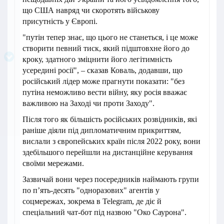
що США навряд чи скоротять військову
присутність у Європі.
"путін тепер знає, що цього не станеться, і це може
створити певний тиск, який підштовхне його до
кроку, здатного зміцнити його легітимність
усередині росії", – сказав Коваль, додавши, що
російський лідер може прагнути показати: "без
путіна неможливо вести війну, яку росія вважає
важливою на Заході чи проти Заходу".
Після того як більшість російських розвідників, які
раніше діяли під дипломатичним прикриттям,
вислали з європейських країн після 2022 року, вони
здебільшого перейшли на дистанційне керування
своїми мережами.
Зазвичай вони через посередників наймають групи
по п’ять-десять "одноразових" агентів у
соцмережах, зокрема в Telegram, де діє й
спеціальний чат-бот під назвою "Око Саурона".