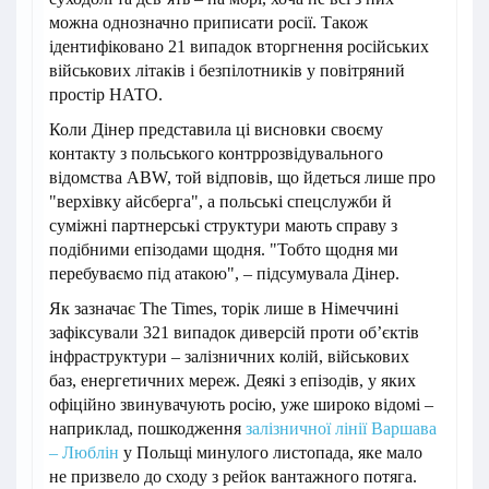
можна однозначно приписати росії. Також
ідентифіковано 21 випадок вторгнення російських
військових літаків і безпілотників у повітряний
простір НАТО.
Коли Дінер представила ці висновки своєму
контакту з польського контррозвідувального
відомства ABW, той відповів, що йдеться лише про
"верхівку айсберга", а польські спецслужби й
суміжні партнерські структури мають справу з
подібними епізодами щодня. "Тобто щодня ми
перебуваємо під атакою", – підсумувала Дінер.
Як зазначає The Times, торік лише в Німеччині
зафіксували 321 випадок диверсій проти об’єктів
інфраструктури – залізничних колій, військових
баз, енергетичних мереж. Деякі з епізодів, у яких
офіційно звинувачують росію, уже широко відомі –
наприклад, пошкодження
залізничної лінії Варшава
– Люблін
у Польщі минулого листопада, яке мало
не призвело до сходу з рейок вантажного потяга.