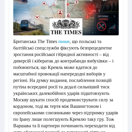
Британська The Times
пише
, що польські та
балтійські спецслужби фіксують безпрецедентне
зростання російської гібридної активності – від
диверсій і кібератак до контрабанди вибухівки – і
побоюються, що Кремль може вдатися до
масштабної провокації напередодні виборів у
регіоні. На думку видання, послаблення позицій
путіна всередині росії та дедалі сильніший тиск
українських далекобійних ударів підштовхують
Москву шукати спосіб продемонструвати силу за
кордоном, тоді як тертя між Вашингтоном і
європейськими союзниками через підтримку ударів
по Ірану лише полегшують Кремлю таку гру. Тож
Варшава та її партнери починають переходити від