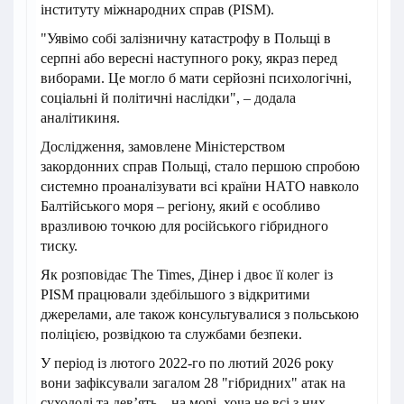
інституту міжнародних справ (PISM).
"Уявімо собі залізничну катастрофу в Польщі в
серпні або вересні наступного року, якраз перед
виборами. Це могло б мати серйозні психологічні,
соціальні й політичні наслідки", – додала
аналітикиня.
Дослідження, замовлене Міністерством
закордонних справ Польщі, стало першою спробою
системно проаналізувати всі країни НАТО навколо
Балтійського моря – регіону, який є особливо
вразливою точкою для російського гібридного
тиску.
Як розповідає The Times, Дінер і двоє її колег із
PISM працювали здебільшого з відкритими
джерелами, але також консультувалися з польською
поліцією, розвідкою та службами безпеки.
У період із лютого 2022-го по лютий 2026 року
вони зафіксували загалом 28 "гібридних" атак на
суходолі та дев’ять – на морі, хоча не всі з них