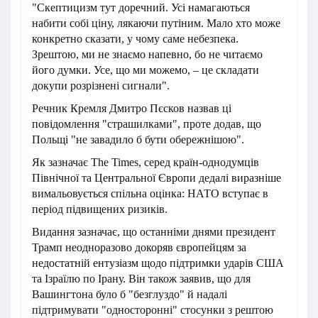
"Скептицизм тут доречний. Усі намагаються
набити собі ціну, лякаючи путіним. Мало хто може
конкретно сказати, у чому саме небезпека.
Зрештою, ми не знаємо напевно, бо не читаємо
його думки. Усе, що ми можемо, – це складати
докупи розрізнені сигнали".
Речник Кремля Дмитро Пєсков назвав ці
повідомлення "страшилками", проте додав, що
Польщі "не завадило б бути обережнішою".
Як зазначає The Times, серед країн-однодумців
Північної та Центральної Європи дедалі виразніше
вимальовується спільна оцінка: НАТО вступає в
період підвищених ризиків.
Видання зазначає, що останніми днями президент
Трамп неодноразово докоряв європейцям за
недостатній ентузіазм щодо підтримки ударів США
та Ізраїлю по Ірану. Він також заявив, що для
Вашингтона було б "безглуздо" й надалі
підтримувати "односторонні" стосунки з рештою