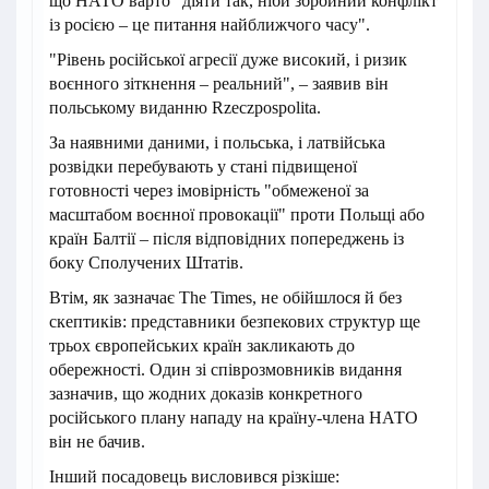
що НАТО варто "діяти так, ніби збройний конфлікт
із росією – це питання найближчого часу".
"Рівень російської агресії дуже високий, і ризик
воєнного зіткнення – реальний", – заявив він
польському виданню Rzeczpospolita.
За наявними даними, і польська, і латвійська
розвідки перебувають у стані підвищеної
готовності через імовірність "обмеженої за
масштабом воєнної провокації" проти Польщі або
країн Балтії – після відповідних попереджень із
боку Сполучених Штатів.
Втім, як зазначає The Times, не обійшлося й без
скептиків: представники безпекових структур ще
трьох європейських країн закликають до
обережності. Один зі співрозмовників видання
зазначив, що жодних доказів конкретного
російського плану нападу на країну-члена НАТО
він не бачив.
Інший посадовець висловився різкіше: