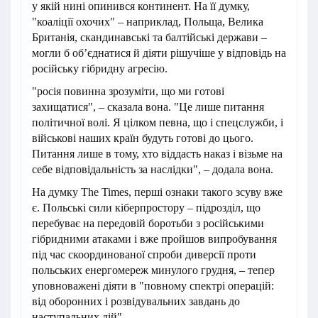
у якій нині опинився континент. На її думку,
"коаліції охочих" – наприклад, Польща, Велика
Британія, скандинавські та балтійські держави –
могли б об’єднатися й діяти рішучіше у відповідь на
російську гібридну агресію.
"росія повинна зрозуміти, що ми готові
захищатися", – сказала вона. "Це лише питання
політичної волі. Я цілком певна, що і спецслужби, і
військові наших країн будуть готові до цього.
Питання лише в тому, хто віддасть наказ і візьме на
себе відповідальність за наслідки", – додала вона.
На думку The Times, перші ознаки такого зсуву вже
є. Польські сили кіберпростору – підрозділ, що
перебуває на передовій боротьби з російськими
гібридними атаками і вже пройшов випробування
під час скоординованої спроби диверсії проти
польських енергомереж минулого грудня, – тепер
уповноважені діяти в "повному спектрі операцій:
від оборонних і розвідувальних завдань до
наступальних дій".