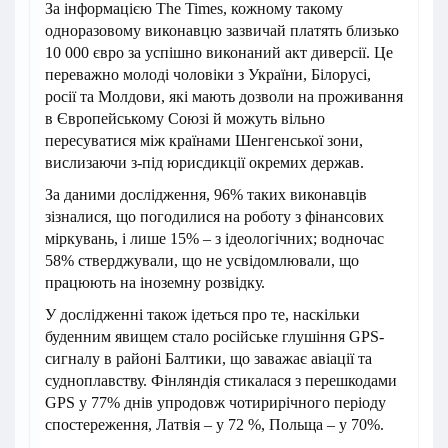
За інформацією The Times, кожному такому
одноразовому виконавцю зазвичай платять близько
10 000 євро за успішно виконаний акт диверсії. Це
переважно молоді чоловіки з України, Білорусі,
росії та Молдови, які мають дозволи на проживання
в Європейському Союзі й можуть вільно
пересуватися між країнами Шенгенської зони,
вислизаючи з-під юрисдикції окремих держав.
За даними дослідження, 96% таких виконавців
зізналися, що погодилися на роботу з фінансових
міркувань, і лише 15% – з ідеологічних; водночас
58% стверджували, що не усвідомлювали, що
працюють на іноземну розвідку.
У дослідженні також ідеться про те, наскільки
буденним явищем стало російське глушіння GPS-
сигналу в районі Балтики, що заважає авіації та
судноплавству. Фінляндія стикалася з перешкодами
GPS у 77% днів упродовж чотирирічного періоду
спостереження, Латвія – у 72 %, Польща – у 70%.