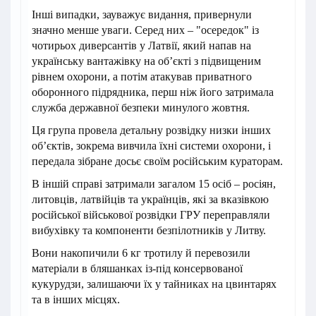
Інші випадки, зауважує видання, привернули
значно менше уваги. Серед них – "осередок" із
чотирьох диверсантів у Латвії, який напав на
українську вантажівку на об’єкті з підвищеним
рівнем охорони, а потім атакував приватного
оборонного підрядника, перш ніж його затримала
служба державної безпеки минулого жовтня.
Ця група провела детальну розвідку низки інших
об’єктів, зокрема вивчила їхні системи охорони, і
передала зібране досьє своїм російським кураторам.
В іншій справі затримали загалом 15 осіб – росіян,
литовців, латвійців та українців, які за вказівкою
російської військової розвідки ГРУ переправляли
вибухівку та компоненти безпілотників у Литву.
Вони накопичили 6 кг тротилу й перевозили
матеріали в бляшанках із-під консервованої
кукурудзи, залишаючи їх у тайниках на цвинтарях
та в інших місцях.