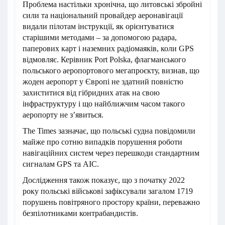
Проблема настільки хронічна, що литовські збройні
сили та національний провайдер аеронавігації
видали пілотам інструкції, як орієнтуватися
старішими методами – за допомогою радара,
паперових карт і наземних радіомаяків, коли GPS
відмовляє. Керівник Port Polska, флагманського
польського аеропортового мегапроєкту, визнав, що
жоден аеропорт у Європі не здатний повністю
захиститися від гібридних атак на свою
інфраструктуру і що найближчим часом такого
аеропорту не з’явиться.
The Times зазначає, що польські судна повідомили
майже про сотню випадків порушення роботи
навігаційних систем через перешкоди стандартним
сигналам GPS та АІС.
Дослідження також показує, що з початку 2022
року польські військові зафіксували загалом 1719
порушень повітряного простору країни, переважно
безпілотниками контрабандистів.