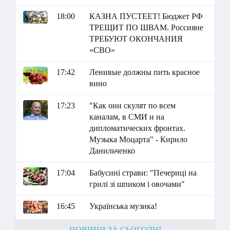
18:00
КАЗНА ПУСТЕЕТ! Бюджет РФ
ТРЕЩИТ ПО ШВАМ. Россияне
ТРЕБУЮТ ОКОНЧАНИЯ
«СВО»
17:42
Ленивые должны пить красное
вино
17:23
"Как они скулят по всем
каналам, в СМИ и на
дипломатических фронтах.
Музыка Моцарта" - Кирило
Данильченко
17:04
Бабусині страви: "Печериці на
грилі зі шпиком і овочами"
16:45
Українська музика!
НОВИНИ ЗА СЬОГОДНІ