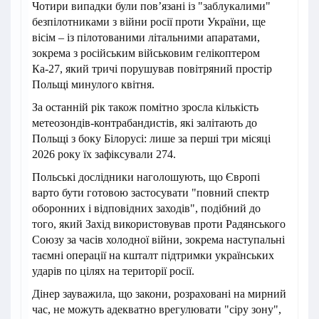
Чотири випадки були пов’язані із "заблукалими"
безпілотниками з війни росії проти України, ще
вісім – із пілотованими літальними апаратами,
зокрема з російським військовим гелікоптером
Ка-27, який тричі порушував повітряний простір
Польщі минулого квітня.
За останній рік також помітно зросла кількість
метеозондів-контрабандистів, які залітають до
Польщі з боку Білорусі: лише за перші три місяці
2026 року їх зафіксували 274.
Польські дослідники наголошують, що Європі
варто бути готовою застосувати "повний спектр
оборонних і відповідних заходів", подібний до
того, який Захід використовував проти Радянського
Союзу за часів холодної війни, зокрема наступальні
таємні операції на кшталт підтримки українських
ударів по цілях на території росії.
Дінер зауважила, що закони, розраховані на мирний
час, не можуть адекватно врегулювати "сіру зону",