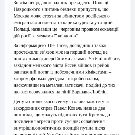
Зовсім нещодавно радник президента Польщі
Навроцького з питань безпеки припустив, що
Москва може стояти за вбивством російського
емігранта-дисидента та карикатуриста у східній
Польщі, назвавши це "черговим проявом ескалації
дій росії за межами її кордонів".
За інформацією The Times, дослідники також
простежили зв’язок між на перший погляд не
пов’язаними диверсійними актами. У січні поблизу
західнонімецького міста Ессен зійшов із рейок
вантажний потяг із небезпечними хімікатами –
хлором, формальдегідом і нітробензолом,
наскочивши на металеві затискачі, подібні до тих,
що застосовувалися на лінії Варшава-Люблін.
Депутат польського сейму і голова комітету із
закордонних справ Павел Коваль назвав два
чинники, що можуть підштовхнути Кремль до
посилення агресії проти сусідів: ослаблення
внутрішньополітичних позицій путіна після
нещодавніх дій України та його усвідомлення того,