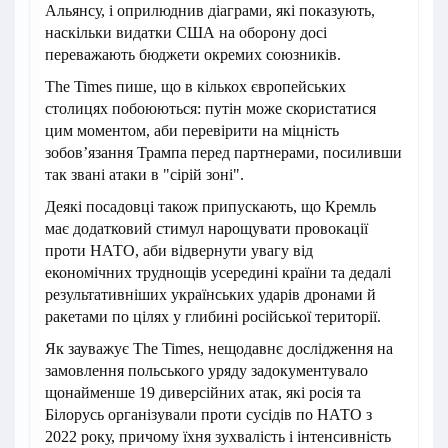
Альянсу, і оприлюднив діаграми, які показують,
наскільки видатки США на оборону досі
переважають бюджети окремих союзників.
The Times пише, що в кількох європейських
столицях побоюються: путін може скористатися
цим моментом, аби перевірити на міцність
зобов’язання Трампа перед партнерами, посиливши
так звані атаки в "сірій зоні".
Деякі посадовці також припускають, що Кремль
має додатковий стимул нарощувати провокації
проти НАТО, аби відвернути увагу від
економічних труднощів усередині країни та дедалі
результативніших українських ударів дронами й
ракетами по цілях у глибині російської території.
Як зауважує The Times, нещодавнє дослідження на
замовлення польського уряду задокументувало
щонайменше 19 диверсійних атак, які росія та
Білорусь організували проти сусідів по НАТО з
2022 року, причому їхня зухвалість і інтенсивність