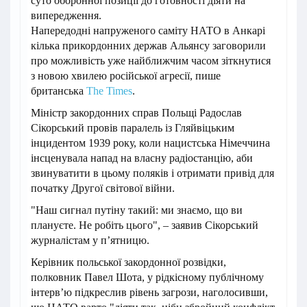
суто оборонної позиції до готовності діяти на
випередження.
Напередодні напруженого саміту НАТО в Анкарі
кілька прикордонних держав Альянсу заговорили
про можливість уже найближчим часом зіткнутися
з новою хвилею російської агресії, пише
британська
The Times
.
Міністр закордонних справ Польщі Радослав
Сікорський провів паралель із Гляйвіцьким
інцидентом 1939 року, коли нацистська Німеччина
інсценувала напад на власну радіостанцію, аби
звинуватити в цьому поляків і отримати привід для
початку Другої світової війни.
"Наш сигнал путіну такий: ми знаємо, що ви
плануєте. Не робіть цього", – заявив Сікорський
журналістам у п’ятницю.
Керівник польської закордонної розвідки,
полковник Павел Шота, у рідкісному публічному
інтерв’ю підкреслив рівень загрози, наголосивши,