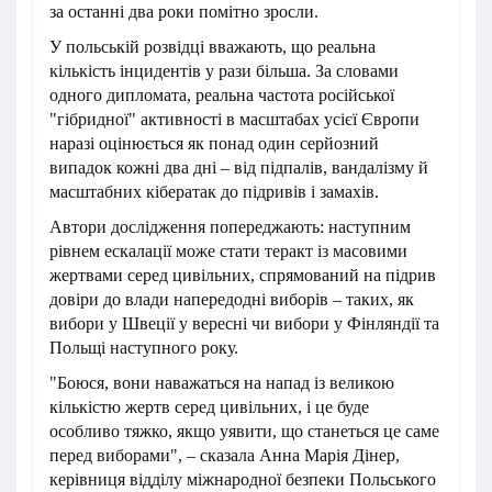
за останні два роки помітно зросли.
У польській розвідці вважають, що реальна
кількість інцидентів у рази більша. За словами
одного дипломата, реальна частота російської
"гібридної" активності в масштабах усієї Європи
наразі оцінюється як понад один серйозний
випадок кожні два дні – від підпалів, вандалізму й
масштабних кібератак до підривів і замахів.
Автори дослідження попереджають: наступним
рівнем ескалації може стати теракт із масовими
жертвами серед цивільних, спрямований на підрив
довіри до влади напередодні виборів – таких, як
вибори у Швеції у вересні чи вибори у Фінляндії та
Польщі наступного року.
"Боюся, вони наважаться на напад із великою
кількістю жертв серед цивільних, і це буде
особливо тяжко, якщо уявити, що станеться це саме
перед виборами", – сказала Анна Марія Дінер,
керівниця відділу міжнародної безпеки Польського