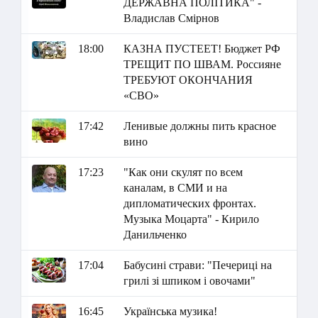
ДЕРЖАВНА ПОЛІТИКА" -
Владислав Смірнов
18:00
КАЗНА ПУСТЕЕТ! Бюджет РФ
ТРЕЩИТ ПО ШВАМ. Россияне
ТРЕБУЮТ ОКОНЧАНИЯ
«СВО»
17:42
Ленивые должны пить красное
вино
17:23
"Как они скулят по всем
каналам, в СМИ и на
дипломатических фронтах.
Музыка Моцарта" - Кирило
Данильченко
17:04
Бабусині страви: "Печериці на
грилі зі шпиком і овочами"
16:45
Українська музика!