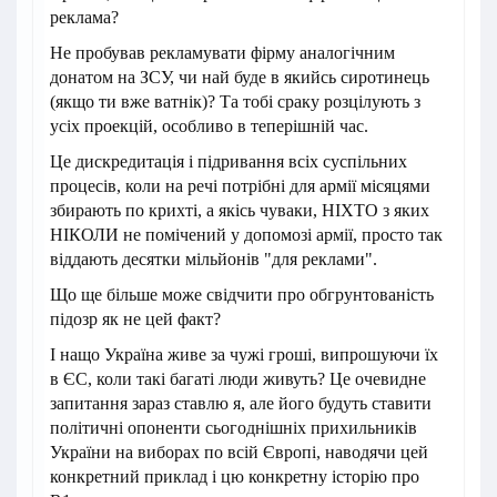
реклама?
Не пробував рекламувати фірму аналогічним
донатом на ЗСУ, чи най буде в якийсь сиротинець
(якщо ти вже ватнік)? Та тобі сраку розцілують з
усіх проекцій, особливо в теперішній час.
Це дискредитація і підривання всіх суспільних
процесів, коли на речі потрібні для армії місяцями
збирають по крихті, а якісь чуваки, НІХТО з яких
НІКОЛИ не помічений у допомозі армії, просто так
віддають десятки мільйонів "для реклами".
Що ще більше може свідчити про обгрунтованість
підозр як не цей факт?
І нащо Україна живе за чужі гроші, випрошуючи їх
в ЄС, коли такі багаті люди живуть? Це очевидне
запитання зараз ставлю я, але його будуть ставити
політичні опоненти сьогоднішніх прихильників
України на виборах по всій Європі, наводячи цей
конкретний приклад і цю конкретну історію про