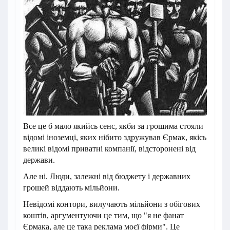
Все це б мало якийсь сенс, якби за грошима стояли
відомі іноземці, яких нібито здружував Єрмак, якісь
великі відомі приватні компанії, відсторонені від
держави.
Але ні. Люди, залежні від бюджету і державних
грошей віддають мільйони.
Невідомі контори, вилучають мільйони з обігових
коштів, аргументуючи це тим, що "я не фанат
Єрмака, але це така реклама моєї фірми". Це