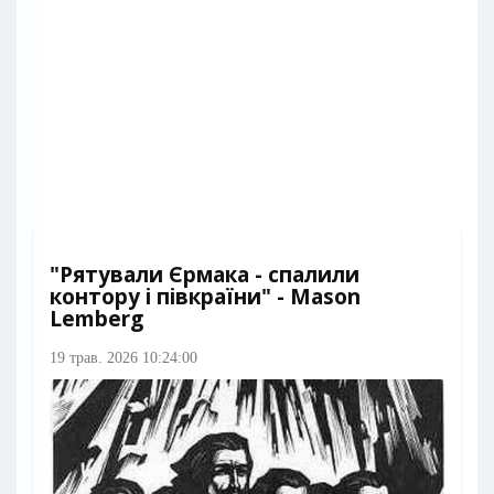
"Рятували Єрмака - спалили
контору і півкраїни" - Маson
Lemberg
19 трав. 2026 10:24:00