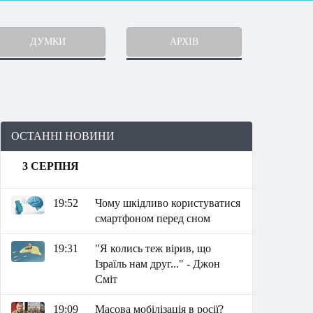
ДУМКИ
АРХІВ
ОСТАННІ НОВИНИ
3 СЕРПНЯ
19:52
Чому шкідливо користуватися
смартфоном перед сном
19:31
"Я колись теж вірив, що
Ізраїль нам друг..." - Джон
Сміт
19:09
Масова мобілізація в росії?