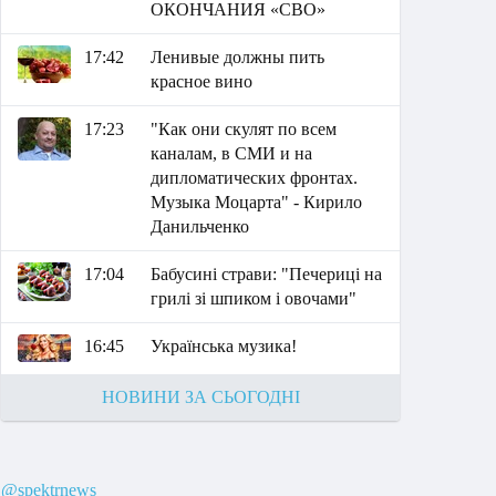
ОКОНЧАНИЯ «СВО»
17:42
Ленивые должны пить
красное вино
17:23
"Как они скулят по всем
каналам, в СМИ и на
дипломатических фронтах.
Музыка Моцарта" - Кирило
Данильченко
17:04
Бабусині страви: "Печериці на
грилі зі шпиком і овочами"
16:45
Українська музика!
НОВИНИ ЗА СЬОГОДНІ
@spektrnews