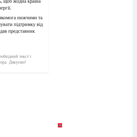
ь, щоб жодна країна
ергії.
 якомога нижчими та
чувати підтримку від
одав представник
еобхідний текст і
тора. Дякуємо!