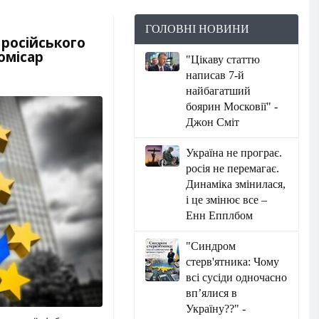
ГОЛОВНІ НОВИНИ
 російського
омісар
"Цікаву статтю
написав 7-й
найбагатший
боярин Московії" -
Джон Сміт
Україна не програє.
росія не перемагає.
Динаміка змінилася,
і це змінює все –
Енн Епплбом
"Синдром
стерв'ятника: Чому
всі сусіди одночасно
вп’ялися в
Україну??" -