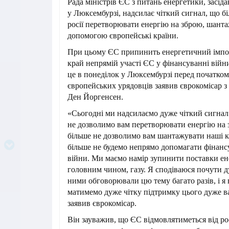
Рада міністрів ЄС з питань енергетики, засіда
у Люксембурзі, надсилає чіткий сигнал, що б
росії перетворювати енергію на зброю, шантаж
допомогою європейські країни.
При цьому ЄС припинить енергетичний імпорт
край непрямій участі ЄС у фінансуванні війн
це в понеділок у Люксембурзі перед початком 
європейських урядовців заявив єврокомісар з
Ден Йоргенсен.
«Сьогодні ми надсилаємо дуже чіткий сигнал 
не дозволимо вам перетворювати енергію на 
більше не дозволимо вам шантажувати наші к
більше не будемо непрямо допомагати фінанс
війни. Ми маємо намір зупинити поставки енер
головним чином, газу. Я сподіваюся почути д
ними обговорювали цю тему багато разів, і я
матимемо дуже чітку підтримку цього дуже в
заявив єврокомісар.
Він зауважив, що ЄС відмовлятиметься від ро