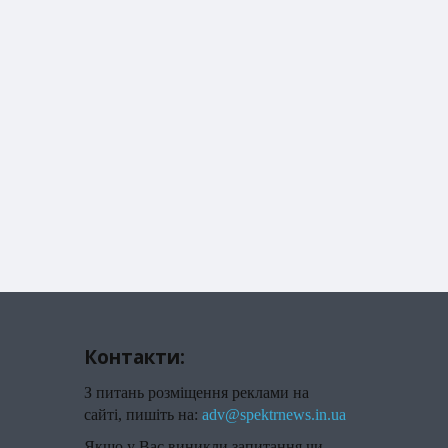
Контакти:
З питань розміщення реклами на
сайті, пишіть на:
adv@spektrnews.in.ua
Якщо у Вас виникли запитання чи