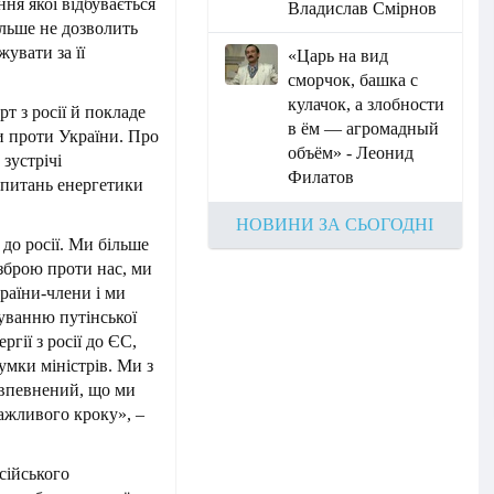
ння якої відбувається
Владислав Смірнов
ільше не дозволить
увати за її
«Царь на вид
сморчок, башка с
кулачок, а злобности
 з росії й покладе
в ём — агромадный
и проти України. Про
объём» - Леонид
зустрічі
Филатов
 питань енергетики
НОВИНИ ЗА СЬОГОДНІ
до росії. Ми більше
зброю проти нас, ми
раїни-члени і ми
уванню путінської
гії з росії до ЄС,
умки міністрів. Ми з
 впевнений, що ми
ажливого кроку», –
сійського