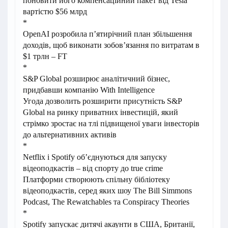
поновити його компенсаційний пакет від Tesla
вартістю $56 млрд
*
OpenAI розробила пʼятирічний план збільшення
доходів, щоб виконати зобовʼязання по витратам в
$1 трлн – FT
*
S&P Global розширює аналітичний бізнес,
придбавши компанію With Intelligence
Угода дозволить розширити присутність S&P
Global на ринку приватних інвестицій, який
стрімко зростає на тлі підвищеної уваги інвесторів
до альтернативних активів
*
Netflix і Spotify об’єднуються для запуску
відеоподкастів – від спорту до true crime
Платформи створюють спільну бібліотеку
відеоподкастів, серед яких шоу The Bill Simmons
Podcast, The Rewatchables та Conspiracy Theories
*
Spotify запускає дитячі акаунти в США, Британії,