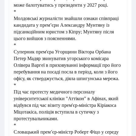
може балотуватись у президенти у 2027 році.
*
Молдовські журналісти знайшли ознаки співпраці
кандидата у прем’єри Александру Мунтяну із
підсанкційним юристом з Кіпру; Мунтяну після
цього вийшов з поясненнями.
*
Суперник прем'єра Угорщини Віктора Орбана
Петер Мадяр звинуватив угорського комісара
Олівера Варгеї в приховуванні інформації про його
перебування на посаді посла в період, коли з його
офісу, як стверджується, діяла шпигунська мережа.
*
Під час протесту медичного персоналу
університетської клініки "Аттікон" в Афінах, який
відбувся під час візиту прем'єр-міністра Кіріакоса
Міцотакіса, поліція вступила в сутичку з
протестувальниками.
*
Словацький премʼєр-міністр Роберт Фіцо у середу