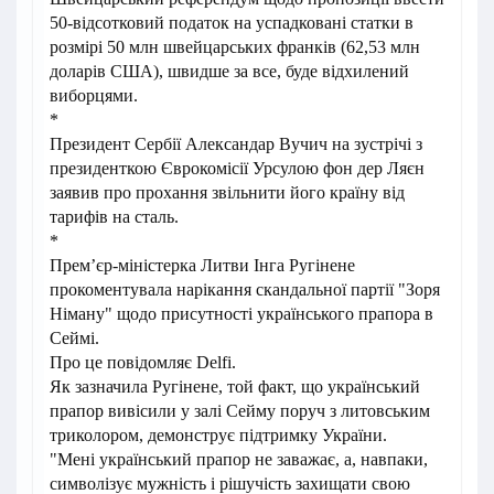
50-відсотковий податок на успадковані статки в
розмірі 50 млн швейцарських франків (62,53 млн
доларів США), швидше за все, буде відхилений
виборцями.
*
Президент Сербії Александар Вучич на зустрічі з
президенткою Єврокомісії Урсулою фон дер Ляєн
заявив про прохання звільнити його країну від
тарифів на сталь.
*
Прем’єр-міністерка Литви Інга Ругінене
прокоментувала нарікання скандальної партії "Зоря
Німану" щодо присутності українського прапора в
Сеймі.
Про це повідомляє Delfi.
Як зазначила Ругінене, той факт, що український
прапор вивісили у залі Сейму поруч з литовським
триколором, демонструє підтримку України.
"Мені український прапор не заважає, а, навпаки,
символізує мужність і рішучість захищати свою