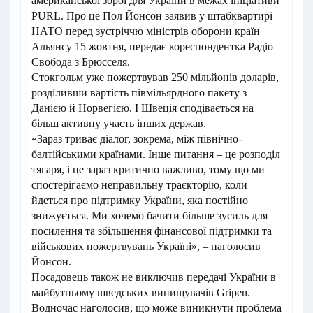
американської зброї для України в межах ініціативи
PURL. Про це Пол Йонсон заявив у штабквартирі
НАТО перед зустріччю міністрів оборони країн
Альянсу 15 жовтня, передає кореспондентка Радіо
Свобода з Брюсселя.
Стокгольм уже пожертвував 250 мільйонів доларів,
розділивши вартість півмільярдного пакету з
Данією й Норвегією. І Швеція сподівається на
більш активну участь інших держав.
«Зараз триває діалог, зокрема, між північно-
балтійськими країнами. Інше питання – це розподіл
тягаря, і це зараз критично важливо, тому що ми
спостерігаємо неправильну траєкторію, коли
йдеться про підтримку України, яка постійно
знижується. Ми хочемо бачити більше зусиль для
посилення та збільшення фінансової підтримки та
військових пожертвувань Україні», – наголосив
Йонсон.
Посадовець також не виключив передачі України в
майбутньому шведських винищувачів Gripen.
Водночас наголосив, що може виникнути проблема