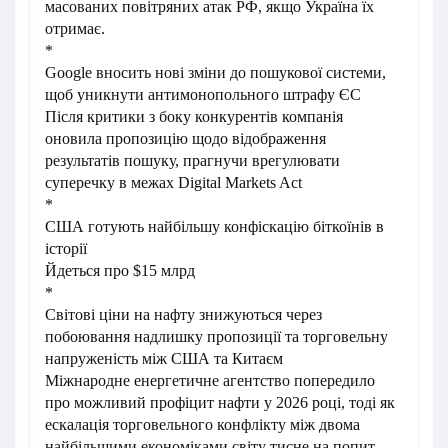
масованих повітряних атак РФ, якщо Україна їх
отримає.
*
Google вносить нові зміни до пошукової системи,
щоб уникнути антимонопольного штрафу ЄС
Після критики з боку конкурентів компанія
оновила пропозицію щодо відображення
результатів пошуку, прагнучи врегулювати
суперечку в межах Digital Markets Act
*
США готують найбільшу конфіскацію біткоїнів в
історії
Йдеться про $15 млрд
*
Світові ціни на нафту знижуються через
побоювання надлишку пропозиції та торговельну
напруженість між США та Китаєм
Міжнародне енергетичне агентство попередило
про можливий профіцит нафти у 2026 році, тоді як
ескалація торговельного конфлікту між двома
найбільшими економіками світу тисне на попит