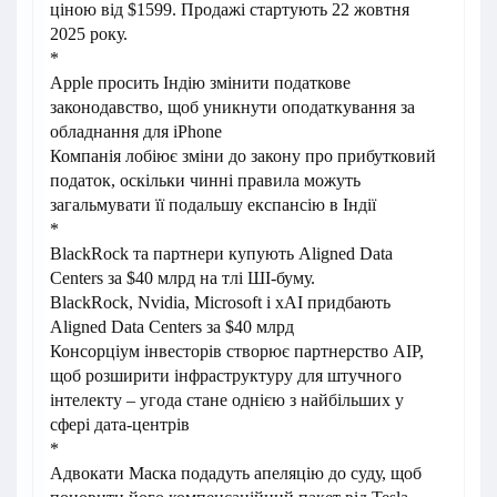
ціною від $1599. Продажі стартують 22 жовтня
2025 року.
*
Apple просить Індію змінити податкове
законодавство, щоб уникнути оподаткування за
обладнання для iPhone
Компанія лобіює зміни до закону про прибутковий
податок, оскільки чинні правила можуть
загальмувати її подальшу експансію в Індії
*
BlackRock та партнери купують Aligned Data
Centers за $40 млрд на тлі ШІ-буму.
BlackRock, Nvidia, Microsoft і xAI придбають
Aligned Data Centers за $40 млрд
Консорціум інвесторів створює партнерство AIP,
щоб розширити інфраструктуру для штучного
інтелекту – угода стане однією з найбільших у
сфері дата-центрів
*
Адвокати Маска подадуть апеляцію до суду, щоб