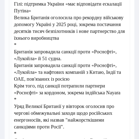
Гілі: підтримка України «має відповідати ескалації
Путіна»
Велика Британія оголосила про рекордну військову
допомогу Україні у 2025 році, зокрема постачання
десятків тисяч безпілотників і нове партнерство для
їхнього виробництва
*
Британія запровадила санкції проти «Роснєфті»,
«Лукойла» й 51 судна.
Британія запровадила санкції проти «Роснєфті»,
«Лукойла» та нафтових компаній з Китаю, Індії та
ОАЕ, пов'язаних із росією
Крім того, під санкції потрапили партнери
«Роснєфті» за кордоном, зокрема індійська Nayara
*
Уряд Великої Британії у вівторок оголосив про
чергові обмежувальні заходи щодо російських
енергоносіїв, які назвав "найжорсткішими
санкціями проти Росії".
*