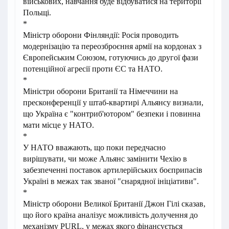
військових, навчання буде відбуватися на території
Польщі.
*
Міністр оборони Фінляндії: Росія проводить
модернізацію та переозброєння армії на кордонах з
Європейським Союзом, готуючись до другої фази
потенційної агресії проти ЄС та НАТО.
*
Міністри оборони Британії та Німеччини на
пресконференції у штаб-квартирі Альянсу визнали,
що Україна є "контриб'ютором" безпеки і повинна
мати місце у НАТО.
*
У НАТО вважають, що поки передчасно
вирішувати, чи може Альянс замінити Чехію в
забезпеченні поставок артилерійських боєприпасів
Україні в межах так званої "снарядної ініціативи".
*
Міністр оборони Великої Британії Джон Гілі сказав,
що його країна аналізує можливість долучення до
механізму PURL, у межах якого фінансується