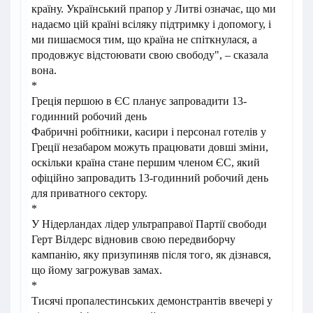
країну. Український прапор у Литві означає, що ми
надаємо цій країні всіляку підтримку і допомогу, і
ми пишаємося тим, що країна не спіткнулася, а
продовжує відстоювати свою свободу", – сказала
вона.
*
Греція першою в ЄС планує запровадити 13-
годинний робочий день
Фабричні робітники, касири і персонал готелів у
Греції незабаром можуть працювати довші зміни,
оскільки країна стане першим членом ЄС, який
офіційно запровадить 13-годинний робочий день
для приватного сектору.
*
У Нідерландах лідер ультраправої Партії свободи
Герт Вілдерс відновив свою передвиборчу
кампанію, яку призупиняв після того, як дізнався,
що йому загрожував замах.
*
Тисячі пропалестинських демонстрантів ввечері у