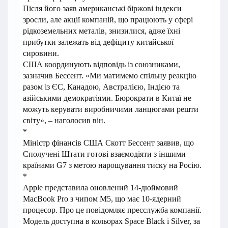
Після його заяв американські біржові індекси
зросли, але акції компаній, що працюють у сфері
рідкоземельних металів, знизилися, адже їхні
прибутки залежать від дефіциту китайської
сировини.
США координують відповідь із союзниками,
зазначив Бессент. «Ми матимемо спільну реакцію
разом із ЄС, Канадою, Австралією, Індією та
азійськими демократіями. Бюрократи в Китаї не
можуть керувати виробничими ланцюгами решти
світу», – наголосив він.
*
Міністр фінансів США Скотт Бессент заявив, що
Сполучені Штати готові взаємодіяти з іншими
країнами G7 з метою нарощування тиску на Росію.
*
Apple представила оновлений 14-дюймовий
MacBook Pro з чипом M5, що має 10-ядерний
процесор. Про це повідомляє пресслужба компанії.
Модель доступна в кольорах Space Black і Silver, за