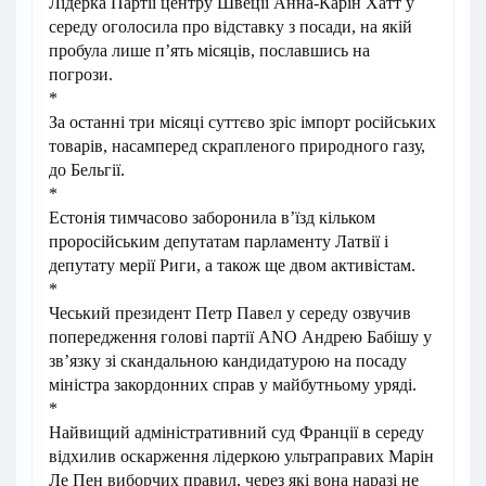
Лідерка Партії центру Швеції Анна-Карін Хатт у
середу оголосила про відставку з посади, на якій
пробула лише пʼять місяців, пославшись на
погрози.
*
За останні три місяці суттєво зріс імпорт російських
товарів, насамперед скрапленого природного газу,
до Бельгії.
*
Естонія тимчасово заборонила в’їзд кільком
проросійським депутатам парламенту Латвії і
депутату мерії Риги, а також ще двом активістам.
*
Чеський президент Петр Павел у середу озвучив
попередження голові партії ANO Андрею Бабішу у
звʼязку зі скандальною кандидатурою на посаду
міністра закордонних справ у майбутньому уряді.
*
Найвищий адміністративний суд Франції в середу
відхилив оскарження лідеркою ультраправих Марін
Ле Пен виборчих правил, через які вона наразі не