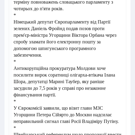
терміну повноважень словацького парламенту з
чотирьох до п'яти років.
*
Німецький депутат Європарламенту від Партії
зелених Даніель Фройнд подав позов проти
прем'єр-міністра Угорщини Віктора Орбана через
спробу зламати його електронну пошту за
допомогою шпигунського програмного
забезпечення.
*
Антикорупційна прокуратура Молдови хоче
посилити вирок соратниці олігарха-втікача Ілана
Шора, депутатці Марині Таубер, яку раніше
засудили до 7,5 років у справі про незаконне
фінансування партії.
*
У Єврокомісії заявили, що візит глави МЗС
Угорщини Петера Сійярто до Москви надсилає
неправильний сигнал главі Росії Владіміру Путіну.
*
Швейцарський референдум щодо пропозиції ввести