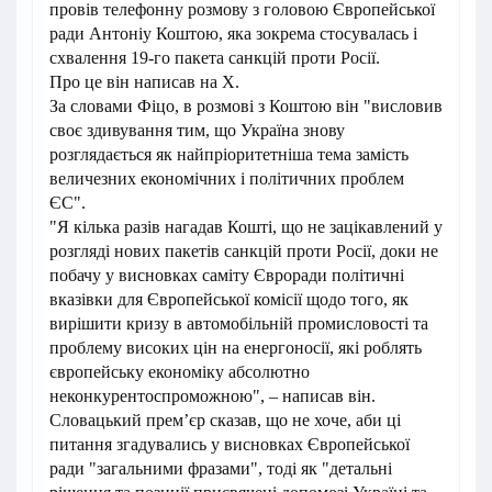
провів телефонну розмову з головою Європейської
ради Антоніу Коштою, яка зокрема стосувалась і
схвалення 19-го пакета санкцій проти Росії.
Про це він написав на Х.
За словами Фіцо, в розмові з Коштою він "висловив
своє здивування тим, що Україна знову
розглядається як найпріоритетніша тема замість
величезних економічних і політичних проблем
ЄС".
"Я кілька разів нагадав Кошті, що не зацікавлений у
розгляді нових пакетів санкцій проти Росії, доки не
побачу у висновках саміту Євроради політичні
вказівки для Європейської комісії щодо того, як
вирішити кризу в автомобільній промисловості та
проблему високих цін на енергоносії, які роблять
європейську економіку абсолютно
неконкурентоспроможною", – написав він.
Словацький премʼєр сказав, що не хоче, аби ці
питання згадувались у висновках Європейської
ради "загальними фразами", тоді як "детальні