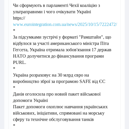
Чи сформують в парламенті Чехії коаліцію з
ультраправими і чого очікувати Україні
https://
www.eurointegration.com.ua/news/2025/10/15/7222472/
*
За підсумками зустрічі у форматі "Рамштайн", що
відбулося за участі американського міністра Піта
Гегсета, Україна отримала зобов'язання 17 держав
НАТО долучитися до фінансування програми
PURL.
*
Україна розраховує на 30 млрд євро на
виробництво зброї за програмою SAFE від ЄС
*
Данія оголосила про новий пакет військової
допомоги Україні
Пакет допомоги охоплює навчання українських
військових, ініціативи, спрямовані на морську
сферу та технічне обслуговування танків
*