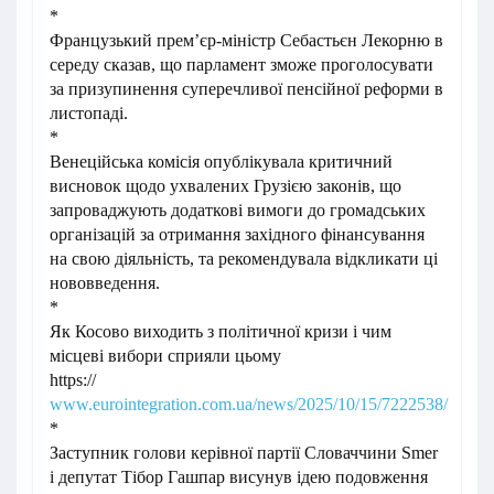
*
Французький премʼєр-міністр Себастьєн Лекорню в
середу сказав, що парламент зможе проголосувати
за призупинення суперечливої пенсійної реформи в
листопаді.
*
Венеційська комісія опублікувала критичний
висновок щодо ухвалених Грузією законів, що
запроваджують додаткові вимоги до громадських
організацій за отримання західного фінансування
на свою діяльність, та рекомендувала відкликати ці
нововведення.
*
Як Косово виходить з політичної кризи і чим
місцеві вибори сприяли цьому
https://
www.eurointegration.com.ua/news/2025/10/15/7222538/
*
Заступник голови керівної партії Словаччини Smer
і депутат Тібор Гашпар висунув ідею подовження