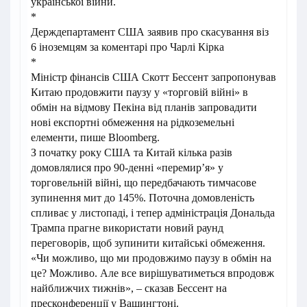
української війни.
*
Держдепартамент США заявив про скасування віз
6 іноземцям за коментарі про Чарлі Кірка
*
Міністр фінансів США Скотт Бессент запропонував
Китаю продовжити паузу у «торговій війні» в
обмін на відмову Пекіна від планів запровадити
нові експортні обмеження на рідкоземельні
елементи, пише Bloomberg.
З початку року США та Китай кілька разів
домовлялися про 90-денні «перемир’я» у
торговельній війні, що передбачають тимчасове
зупинення мит до 145%. Поточна домовленість
спливає у листопаді, і тепер адміністрація Дональда
Трампа прагне використати новий раунд
переговорів, щоб зупинити китайські обмеження.
«Чи можливо, що ми продовжимо паузу в обмін на
це? Можливо. Але все вирішуватиметься впродовж
найближчих тижнів», – сказав Бессент на
пресконференції у Вашингтоні.