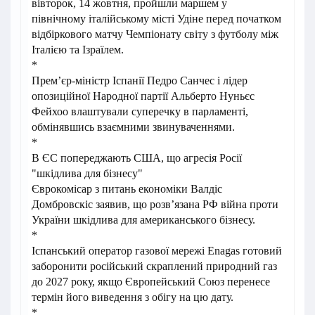
вівторок, 14 жовтня, пройшли маршем у
північному італійському місті Удіне перед початком
відбіркового матчу Чемпіонату світу з футболу між
Італією та Ізраїлем.
*
Прем’єр-міністр Іспанії Педро Санчес і лідер
опозиційної Народної партії Альберто Нуньєс
Фейхоо влаштували суперечку в парламенті,
обмінявшись взаємними звинуваченнями.
*
В ЄС попереджають США, що агресія Росії
"шкідлива для бізнесу"
Єврокомісар з питань економіки Валдіс
Домбровскіс заявив, що розв’язана РФ війна проти
України шкідлива для американського бізнесу.
*
Іспанський оператор газової мережі Enagas готовий
заборонити російський скраплений природний газ
до 2027 року, якщо Європейський Союз перенесе
термін його виведення з обігу на цю дату.
*