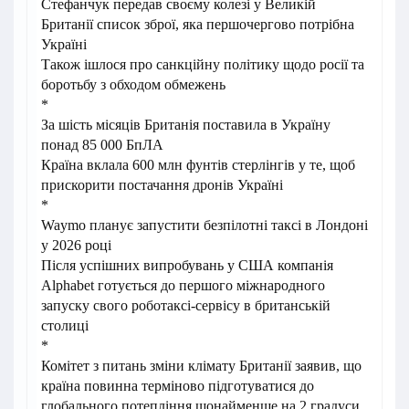
Стефанчук передав своєму колезі у Великій
Британії список зброї, яка першочергово потрібна
Україні
Також ішлося про санкційну політику щодо росії та
боротьбу з обходом обмежень
*
За шість місяців Британія поставила в Україну
понад 85 000 БпЛА
Країна вклала 600 млн фунтів стерлінгів у те, щоб
прискорити постачання дронів Україні
*
Waymo планує запустити безпілотні таксі в Лондоні
у 2026 році
Після успішних випробувань у США компанія
Alphabet готується до першого міжнародного
запуску свого роботаксі-сервісу в британській
столиці
*
Комітет з питань зміни клімату Британії заявив, що
країна повинна терміново підготуватися до
глобального потепління щонайменше на 2 градуси