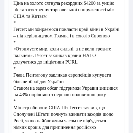
Ціна на золото сягнула рекордних $4200 за унцію
після загострення торговельної напруженості між
США та Китаєм
*
Геґсет: ми збираємося покласти край війні в Україні
– під керівництвом Трампа і в союзі з Європою
*
«Отримуєте мир, коли сильні, а не коли грозите
пальцем». Геґсет закликав країни НАТО
долучатися до ініціативи PURL
*
Глава Пентагону закликав європейців купувати
більше зброї для України
Станом на зараз обсяг підтримки України знизився
на 43% порівняно з першою половиною року
*
Міністр оборони США Піт Гегсет заявив, що
Сполучені Штати почнуть вживати заходів щодо
Росії, якщо найближчим часом не відбудеться
ніяких кроків для припинення російсько-