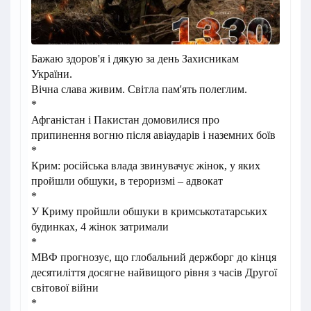
Бажаю здоров'я і дякую за день Захисникам
України.
Вічна слава живим. Світла пам'ять полеглим.
*
Афганістан і Пакистан домовилися про
припинення вогню після авіаударів і наземних боїв
*
Крим:
російська влада звинувачує жінок, у яких
пройшли обшуки, в тероризмі – адвокат
*
У Криму пройшли обшуки в кримськотатарських
будинках, 4 жінок затримали
*
МВФ прогнозує, що глобальний держборг до кінця
десятиліття досягне найвищого рівня з часів Другої
світової війни
*