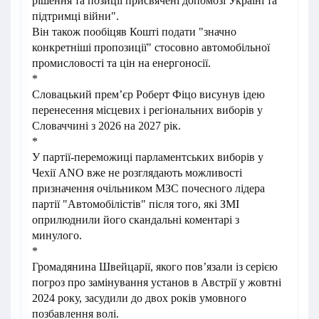
рішення та позиції присвячені допомозі Україні та
підтримці війни".
Він також пообіцяв Кошті подати "значно
конкретніші пропозиції" стосовно автомобільної
промисловості та цін на енергоносії.
*
Словацький прем’єр Роберт Фіцо висунув ідею
перенесення місцевих і регіональних виборів у
Словаччині з 2026 на 2027 рік.
*
У партії-переможиці парламентських виборів у
Чехії ANO вже не розглядають можливості
призначення очільником МЗС почесного лідера
партії "Автомобілістів" після того, які ЗМІ
оприлюднили його скандальні коментарі з
минулого.
*
Громадянина Швейцарії, якого повʼязали із серією
погроз про замінування установ в Австрії у жовтні
2024 року, засудили до двох років умовного
позбавлення волі.