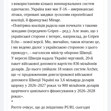
з використанням кількох винищувальних систем
одночасно. Україна вже має F-16 – американські
літаки, отримані завдяки зусиллям європейської
коаліції, й французькі Mirage.
«Повітряна коаліція радила нам почекати з такими
заходами (передачею Gripen – ред.). Але знаю, що з
української сторони є інтерес, наприклад, до Gripen
Echo – нової версії. Ми, звичайно, також вітаємо це,
і ми ведемо діалог з українською стороною з цього
приводу», – наголосив міністр оборони Швеції.
У вересні Швеція надала Україні черговий, 20-й
пакет військової допомоги вартістю 836 мільйонів
доларів. До нього увійшли 18 нових систем Archer,
що «є продовженням довгострокової військової
допомоги Швеції Україні на 3,6 мільярда доларів
щороку у 2026–2027 роках та 900 мільйонів доларів
щорічного цивільного фінансування у 2026–2028
роках».
*
Рютте очікує, що до ініціативи PURL сьогодні