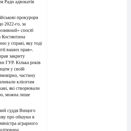
м Ради адвокатів
ійськові прокурори
 2022-го, за
юзивний» спосіб
а Костянтина
но у справі, яку тоді
нтії ваших прав».
ирав закриту
и ГУР. Кілька років
вцем у своїй
ймовірно, частину
 зливали клієнтам
жаві, які створювали
єю, можна лише
дчий суддя Вищого
ову про обшуки в
міністра аграрного
алізована