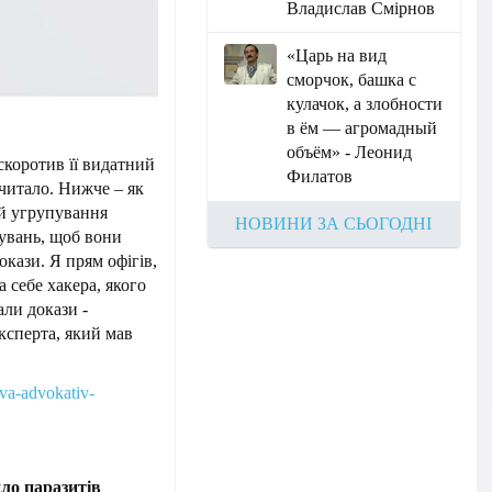
Владислав Смірнов
«Царь на вид
сморчок, башка с
кулачок, а злобности
в ём — агромадный
объём» - Леонид
скоротив її видатний
Филатов
читало. Нижче – як
ій угрупування
НОВИНИ ЗА СЬОГОДНІ
дувань, щоб вони
кази. Я прям офігів,
 себе хакера, якого
али докази -
ксперта, який мав
rava-advokativ-
ло паразитів