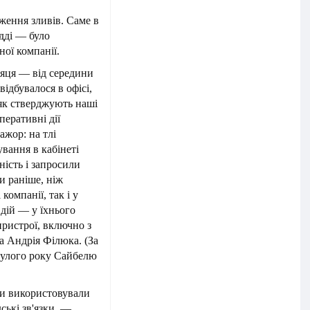
ження зливів. Саме в
удді — було
ої компанії.
яця — від середини
відбувалося в офісі,
 як стверджують наші
еративні дії
ажор: на тлі
вання в кабінеті
ість і запросили
и раніше, ніж
компанії, так і у
 дій — у їхнього
пристрої, включно з
а Андрія Філюка. (За
нулого року Сайбелю
ти використовували
ські зв'язки, —