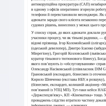
антикорупційна прокуратура (САП) незабаром
в одному з офісів оперативно згорнули робот
телефони й перевстановили месенджери. Як с
адвокати заради свого клієнта незаконно пер
судових рішень, винесених у межах цього пр
У списку справ, до яких адвокати доклали ру
учасники процесу, чи як тіньові радники, — 
відомі прізвища. Ігор Коломойський (олігарх
(одеський девелопер), Дмитро Ісаєнко (забуд
Мінрегіону), Григорій Козловський (львівськ
куратор тіньового тютюнового бізнесу), Богд
якого пов’язують із «обслуговуванням» справ
Олександр Насіковський (співвласник DIM G
Грановський (екснардеп, бізнесмен із оточен
Кирило Шевченко (ексглава НБУ, в розшуку)
(бізнесмен, екснардеп, колишній акціонер «М
пов’язаний із УПЦ МП). Тут-таки кейси НА
«Держспецзв'язку», КП «Кінематика» тощо. У
проваджень слідство втратило частину доказів
інформацією джерел, — ключових.