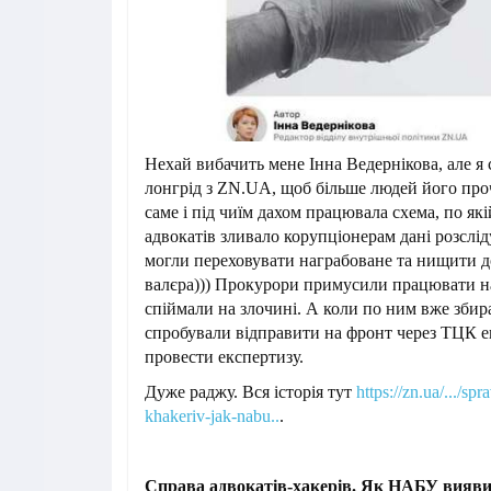
Нехай вибачить мене Інна Ведернікова, але я 
лонгрід з ZN.UA, щоб більше людей його про
саме і під чиїм дахом працювала схема, по як
адвокатів зливало корупціонерам дані розслі
могли переховувати награбоване та нищити до
валєра))) Прокурори примусили працювати на
спіймали на злочині. А коли по ним вже збир
спробували відправити на фронт через ТЦК е
провести експертизу.
Дуже раджу. Вся історія тут
https://zn.ua/.../sp
khakeriv-jak-nabu..
.
Справа адвокатів-хакерів. Як НАБУ вияви