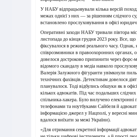
У НАБУ відпрацьовували кілька версій поход
межах однієї з них — за рішенням слідчого с
встановлено прослуховування в офісі юридичн
Оперативні заходи НАБУ тривали півтора міс
листопада до кінця грудня 2023 року. Все, що 
фіксувалося в режимі реального часу. Однак,
співрозмовники в правоохоронних органах, оп
довелося достроково припинити через форс-м
відомого скандалу в медіа навколо прослухову
Валерія Залужного фігуранти увімкнули пильн
технічних фахівців. Детективам довелося діят
планувалося. Тоді відбулись обшуки як в офісі 
кількох адвокатів. Під час подальших слідчих
спільника-хакера. Було вилучено електронні 
телефонами та ноутбуками Сайбеля й адвокат
інформацією джерел у Нацполі, у вересні ми
вдалося виїхати за межі України).
«Для отримання секретної інформації адвока
не тільки цифрові інструменти, а й прості люд