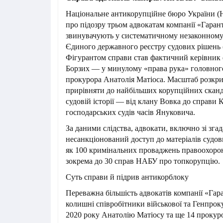
Національне антикорупційне бюро України 
про підозру трьом адвокатам компанії «Гарант
звинувачують у систематичному незаконному
Єдиного державного реєстру судових рішень
Фігурантом справи став фактичний керівник
Борзих — у минулому «права рука» головног
прокурора Анатолія Матіоса. Масштаб розкр
прирівняти до найбільших корупційних сканда
судовій історії — від клану Вовка до справи К
господарських судів часів Януковича.
За даними слідства, адвокати, включно зі зга
несанкціонований доступ до матеріалів судо
як 100 кримінальних проваджень правоохорон
зокрема до 30 справ НАБУ про топкорупцію.
Суть справи й підрив антикорблоку
Переважна більшість адвокатів компанії «Га
колишні співробітники військової та Генпрок
2020 року Анатолію Матіосу та ще 14 проку