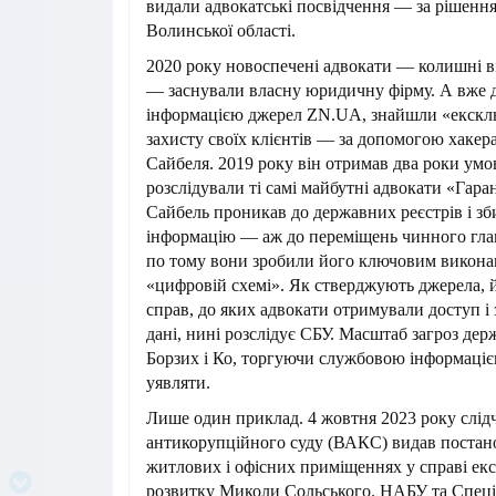
видали адвокатські посвідчення — за рішення
Волинської області.
2020 року новоспечені адвокати — колишні в
— заснували власну юридичну фірму. А вже до
інформацією джерел ZN.UA, знайшли «екскл
захисту своїх клієнтів — за допомогою хакер
Сайбеля. 2019 року він отримав два роки умов
розслідували ті самі майбутні адвокати «Гара
Сайбель проникав до державних реєстрів і зб
інформацію — аж до переміщень чинного глав
по тому вони зробили його ключовим викона
«цифровій схемі». Як стверджують джерела, 
справ, до яких адвокати отримували доступ і
дані, нині розслідує СБУ. Масштаб загроз дер
Борзих і Ко, торгуючи службовою інформаці
уявляти.
Лише один приклад. 4 жовтня 2023 року слі
антикорупційного суду (ВАКС) видав постан
житлових і офісних приміщеннях у справі екс
розвитку Миколи Сольського. НАБУ та Спеці