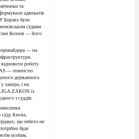
омічники та
нформували адвокатів
 У Борзих були
вченківським судами
услан Козлов — його
в провайдера — на
нфраструктури.
и відновити роботу
BAS — повністю
диного державного
у хакера, і на
з LIGA:ZAKON із
дного з суддів.
овмисники
 суду Києва,
ерджує, що нібито не
потрібно буде
ретім особам,