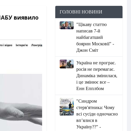
ГОЛОВНІ НОВИНИ
 НАБУ виявило
"Цікаву статтю
написав 7-й
найбагатший
боярин Московії" -
Джон Сміт
Україна не програє.
росія не перемагає.
Динаміка змінилася,
і це змінює все –
Енн Епплбом
"Синдром
стерв'ятника: Чому
всі сусіди одночасно
вп’ялися в
Україну??" -