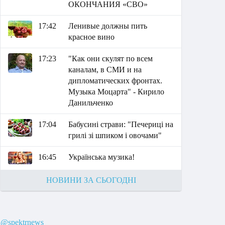
ОКОНЧАНИЯ «СВО»
17:42
Ленивые должны пить
красное вино
17:23
"Как они скулят по всем
каналам, в СМИ и на
дипломатических фронтах.
Музыка Моцарта" - Кирило
Данильченко
17:04
Бабусині страви: "Печериці на
грилі зі шпиком і овочами"
16:45
Українська музика!
НОВИНИ ЗА СЬОГОДНІ
@spektrnews