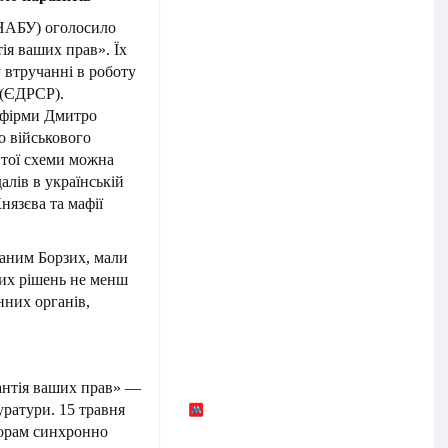
(НАБУ) оголосило
ія ваших прав». Їх
 втручанні в роботу
 (ЄДРСР).
 фірми Дмитро
о військового
итої схеми можна
лів в українській
нязєва та мафії
даним Борзих, мали
вих рішень не менш
них органів,
рантія ваших прав» —
уратури. 15 травня
рорам синхронно