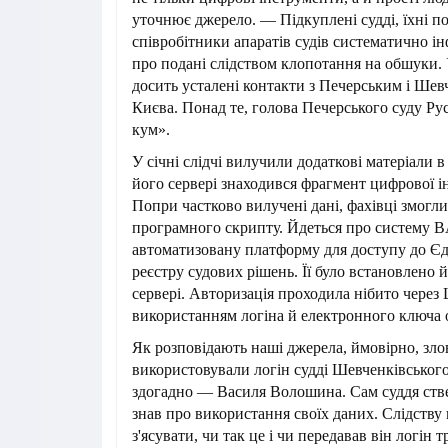
уточнює джерело. — Підкуплені судді, їхні п
співробітники апаратів судів систематично і
про подані слідством клопотання на обшуки.
досить усталені контакти з Печерським і Ше
Києва. Понад те, голова Печерського суду Р
кум».
У січні слідчі вилучили додаткові матеріали 
його сервері знаходився фрагмент цифрової і
Попри частково вилучені дані, фахівці змогл
програмного скрипту. Йдеться про систему 
автоматизовану платформу для доступу до Є
реєстру судових рішень. Її було встановлено й 
сервері. Авторизація проходила нібито чере
використанням логіна й електронного ключа о
Як розповідають наші джерела, ймовірно, зл
використовували логін судді Шевченківського
здогадно — Василя Волошина. Сам суддя ств
знав про використання своїх даних. Слідству 
з'ясувати, чи так це і чи передавав він логін т