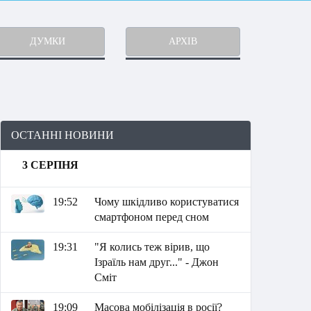
ДУМКИ
АРХІВ
ОСТАННІ НОВИНИ
3 СЕРПНЯ
19:52
Чому шкідливо користуватися
смартфоном перед сном
19:31
"Я колись теж вірив, що
Ізраїль нам друг..." - Джон
Сміт
19:09
Масова мобілізація в росії?