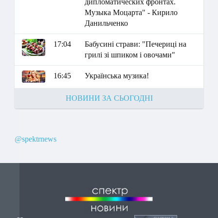
дипломатических фронтах.
Музыка Моцарта" - Кирило
Данильченко
17:04
Бабусині страви: "Печериці на
грилі зі шпиком і овочами"
16:45
Українська музика!
НОВИНИ ЗА СЬОГОДНІ
@spektrnews