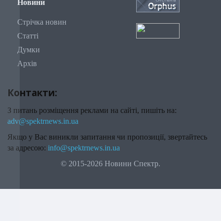
Новини
Стрічка новин
Статті
Думки
Архів
Контакти:
З питань розміщення реклами на сайті, пишіть на:
adv@spektrnews.in.ua
Якщо у Вас виникли запитання чи пропозиції, звертайтесь
за адресою:
info@spektrnews.in.ua
© 2015-2026 Новини Спектр.