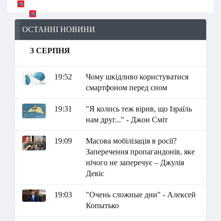
ОСТАННІ НОВИНИ
3 СЕРПНЯ
19:52
Чому шкідливо користуватися
смартфоном перед сном
19:31
"Я колись теж вірив, що Ізраїль
нам друг..." - Джон Сміт
19:09
Масова мобілізація в росії?
Заперечення пропагандонів, яке
нічого не заперечує – Джулія
Девіс
19:03
"Очень сложные дни" - Алексей
Копытько