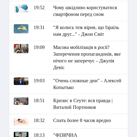
19:52
Чому шкідливо користуватися
смартфоном перед сном
19:31
"Я колись теж вірив, що Ізраїль
нам друг..." - Джон Сміт
19:09
Масова мобілізація в росії?
Заперечення пропагандонів, яке
нічого не заперечує – Джулія
Девіс
19:03
"Очень сложные дни" - Алексей
Копытько
18:51
Кризис в Сеуте: вся правда |
Виталий Портников
18:32
Спать более 8 часов вредно
18:13
"ФІЗИЧНА