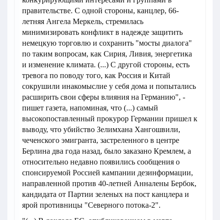
правительстве. С одной стороны, канцлер, 66-
летняя Ангела Меркель, стремилась
минимизировать конфликт в надежде защитить
немецкую торговлю и сохранить "мосты диалога"
по таким вопросам, как Сирия, Ливия, энергетика
и изменение климата. (...) С другой стороны, есть
тревога по поводу того, как Россия и Китай
сокрушили инакомыслие у себя дома и попытались
расширить свои сферы влияния на Германию", -
пишет газета, напоминая, что (...) самый
высокопоставленный прокурор Германии пришел к
выводу, что убийство Зелимхана Хангошвили,
чеченского эмигранта, застреленного в центре
Берлина два года назад, было заказано Кремлем, а
относительно недавно появились сообщения о
спонсируемой Россией кампании дезинформации,
направленной против 40-летней Анналены Бербок,
кандидата от Партии зеленых на пост канцлера и
ярой противницы "Северного потока-2".