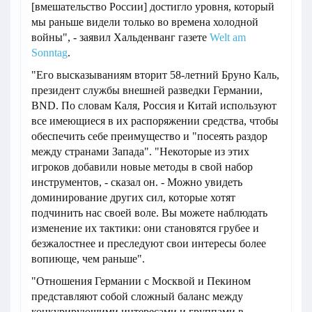
[вмешательство России] достигло уровня, который
мы раньше видели только во времена холодной
войны", - заявил Хальденванг газете
Welt am
Sonntag
.
"Его высказываниям вторит 58-летний Бруно Каль,
президент службы внешней разведки Германии,
BND. По словам Каля, Россия и Китай используют
все имеющиеся в их распоряжении средства, чтобы
обеспечить себе преимущество и "посеять раздор
между странами Запада". "Некоторые из этих
игроков добавили новые методы в свой набор
инструментов, - сказал он. - Можно увидеть
доминирование других сил, которые хотят
подчинить нас своей воле. Вы можете наблюдать
изменение их тактики: они становятся грубее и
безжалостнее и преследуют свои интересы более
вопиюще, чем раньше".
"Отношения Германии с Москвой и Пекином
представляют собой сложный баланс между
конкурирующими интересами и группами в