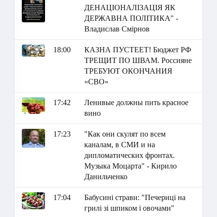
ДЕНАЦІОНАЛІЗАЦІЯ ЯК
ДЕРЖАВНА ПОЛІТИКА" -
Владислав Смірнов
18:00
КАЗНА ПУСТЕЕТ! Бюджет РФ
ТРЕЩИТ ПО ШВАМ. Россияне
ТРЕБУЮТ ОКОНЧАНИЯ
«СВО»
17:42
Ленивые должны пить красное
вино
17:23
"Как они скулят по всем
каналам, в СМИ и на
дипломатических фронтах.
Музыка Моцарта" - Кирило
Данильченко
17:04
Бабусині страви: "Печериці на
грилі зі шпиком і овочами"