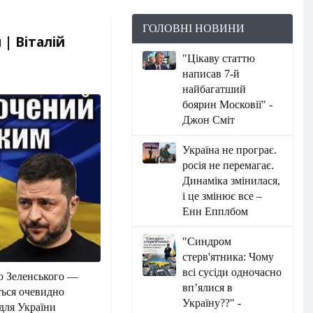
ГОЛОВНІ НОВИНИ
| Віталій
"Цікаву статтю
написав 7-й
найбагатший
боярин Московії" -
Джон Сміт
Україна не програє.
росія не перемагає.
Динаміка змінилася,
і це змінює все –
Енн Епплбом
"Синдром
стерв'ятника: Чому
всі сусіди одночасно
ю Зеленського —
вп’ялися в
ться очевидно
Україну??" -
для України