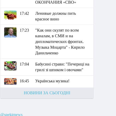
ОКОНЧАНИЯ «СВО»
17:42
Ленивые должны пить
красное вино
17:23
"Как они скулят по всем
каналам, в СМИ и на
дипломатических фронтах.
Музыка Моцарта" - Кирило
Данильченко
17:04
Бабусині страви: "Печериці на
грилі зі шпиком і овочами"
16:45
Українська музика!
НОВИНИ ЗА СЬОГОДНІ
@spektrnews