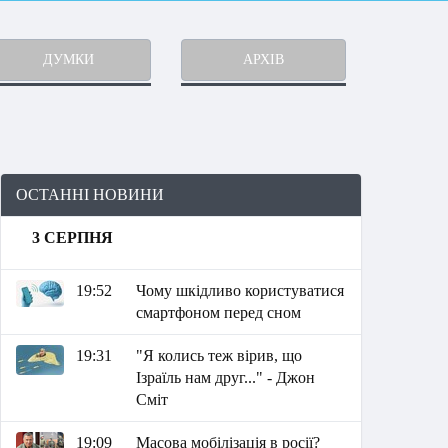
ДУМКИ
АРХІВ
ОСТАННІ НОВИНИ
3 СЕРПНЯ
19:52
Чому шкідливо користуватися
смартфоном перед сном
19:31
"Я колись теж вірив, що
Ізраїль нам друг..." - Джон
Сміт
19:09
Масова мобілізація в росії?