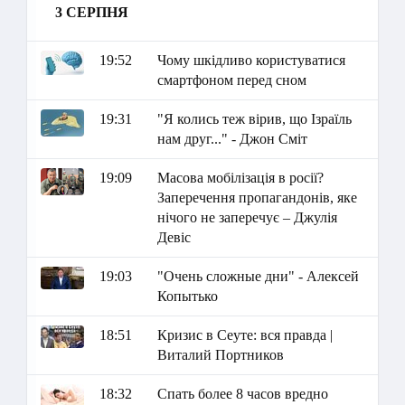
3 СЕРПНЯ
19:52
Чому шкідливо користуватися
смартфоном перед сном
19:31
"Я колись теж вірив, що Ізраїль
нам друг..." - Джон Сміт
19:09
Масова мобілізація в росії?
Заперечення пропагандонів, яке
нічого не заперечує – Джулія
Девіс
19:03
"Очень сложные дни" - Алексей
Копытько
18:51
Кризис в Сеуте: вся правда |
Виталий Портников
18:32
Спать более 8 часов вредно