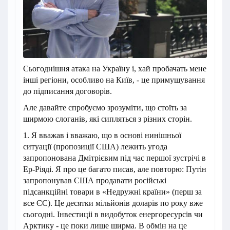
Сьогоднішня атака на Україну і, хай пробачать мене
інші регіони, особливо на Київ, - це примушування
до підписання договорів.
Але давайте спробуємо зрозуміти, що стоїть за
ширмою слоганів, які сипляться з різних сторін.
1. Я вважав і вважаю, що в основі нинішньої
ситуації (пропозиції США) лежить угода
запропонована Дмітрієвим під час першої зустрічі в
Ер-Ріяді. Я про це багато писав, але повторю: Путін
запропонував США продавати російські
підсанкційні товари в «Недружні країни» (перш за
все ЄС). Це десятки мільйонів доларів по року вже
сьогодні. Інвестиціі в видобуток енергоресурсів чи
Арктику - це поки лише ширма. В обмін на це