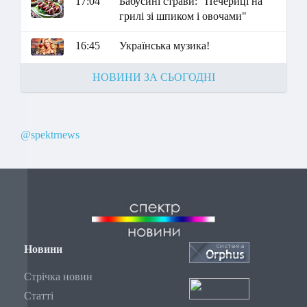
17:04
Бабусині страви: "Печериці на
грилі зі шпиком і овочами"
16:45
Українська музика!
НОВИНИ ЗА СЬОГОДНІ
@spektrnews
Новини
Стрічка новин
Статті