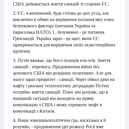
США добивається зняття санкцій зі сторони ЄС.
2. ЄС, я впевнений, буде готова до цих угод, але
виключно в обмін на вирішення питання мит плюс
безпекового фактору (питання України та
парасолька НАТО). І , безумовно - це питання
Гренландії. Україна зараз - це щит, яким ЄС
прикривається для вирішення своїх екзистенційних
проблем.
3. Путін вважає, що його позиція win-win. Зняття
санкцій - перемога. Продовження війни без
допомоги США він розцінює позитивно. Але для
нього зараз пріоритет - санкціі. Через обвал ціни на
нафту і реальну технологічну деградацію Путіну
потрібне зняття санкцій. Плюс він розуміє, що в
нинішній ситуації він виходить на пряму
комунікацію з США і може отримати люфт в
комунікації з Китаєм.
4. Наша зовнішньополітична гра, наскільки я її
розумію, - продовження ідеї розвалу Росії вже