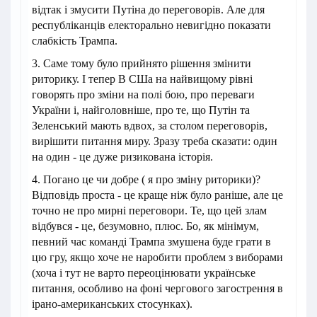
відтак і змусити Путіна до переговорів. Але для
республіканців електорально невигідно показати
слабкість Трампа.
3. Саме тому було прийнято рішення змінити
риторику. І тепер В СШа на найвищому рівні
говорять про зміни на полі бою, про переваги
України і, найголовніше, про те, що Путін та
Зеленський мають вдвох, за столом переговорів,
вирішити питання миру. Зразу треба сказати: один
на один - це дуже ризикована історія.
4. Погано це чи добре ( я про зміну риторики)?
Відповідь проста - це краще ніж було раніше, але це
точно не про мирні переговори. Те, що цей злам
відбувся - це, безумовно, плюс. Бо, як мінімум,
певний час команді Трампа змушена буде грати в
цю гру, якщо хоче не наробити проблем з виборами
(хоча і тут не варто переоцінювати українське
питання, особливо на фоні чергового загострення в
ірано-американських стосунках).