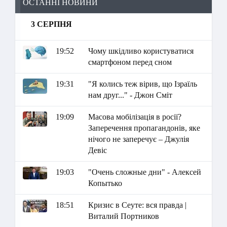
ОСТАННІ НОВИНИ
3 СЕРПНЯ
19:52
Чому шкідливо користуватися
смартфоном перед сном
19:31
"Я колись теж вірив, що Ізраїль
нам друг..." - Джон Сміт
19:09
Масова мобілізація в росії?
Заперечення пропагандонів, яке
нічого не заперечує – Джулія
Девіс
19:03
"Очень сложные дни" - Алексей
Копытько
18:51
Кризис в Сеуте: вся правда |
Виталий Портников