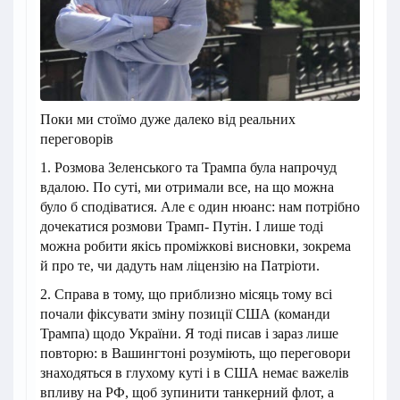
Поки ми стоїмо дуже далеко від реальних
переговорів
1. Розмова Зеленського та Трампа була напрочуд
вдалою. По суті, ми отримали все, на що можна
було б сподіватися. Але є один нюанс: нам потрібно
дочекатися розмови Трамп- Путін. І лише тоді
можна робити якісь проміжкові висновки, зокрема
й про те, чи дадуть нам ліцензію на Патріоти.
2. Справа в тому, що приблизно місяць тому всі
почали фіксувати зміну позиції США (команди
Трампа) щодо України. Я тоді писав і зараз лише
повторю: в Вашингтоні розуміють, що переговори
знаходяться в глухому куті і в США немає важелів
впливу на РФ, щоб зупинити танкерний флот, а