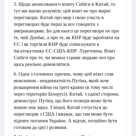
5. Щодо анонсованого візиту Сибіги в Китай, то
тут ми маємо розуміти: цей візит не про мирні
переговори. Китай про мир і свою участь в
переговорах буде перш за все говорити з
американцями. Бо для нього це переговори не про
те, чий Донбас, а про те, як КНР буде заробляти на
ЄС і як торгівля КНР буде співіснувати в
багатокутнику ЄС-США-КНР -Туреччина. Візит
Сибіги про те, чи можна з цими людьми хоч про
щось реально домовлятися.
6. Одна з головних причин, чому цей візит став
можливим - неадекватність Путіна, який хоче
розширення війни на треті країни (в тому числі
через територію Білорусі). Китай, з однієї сторони,
демонструє Путіну, що його позиція може бути
іншою ніж зараз. З іншої, Китай готується до
переговорів з США і вважає, що там може бути
підняте питання України. А відтак, потрібно бути
готовим до цієї і розмови.