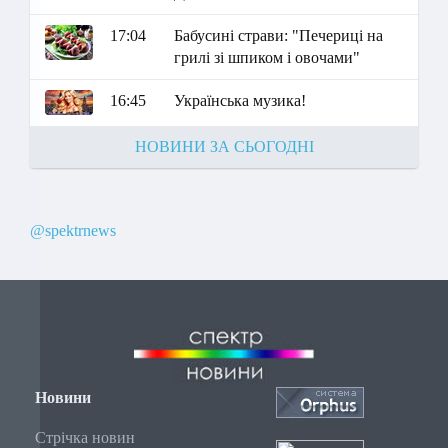
17:04
Бабусині страви: "Печериці на
грилі зі шпиком і овочами"
16:45
Українська музика!
НОВИНИ ЗА СЬОГОДНІ
@spektrnews
Новини
Стрічка новин