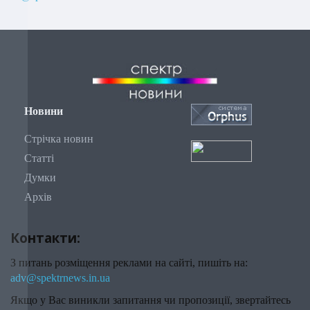
Новини
Стрічка новин
Статті
Думки
Архів
Контакти:
З питань розміщення реклами на сайті, пишіть на:
adv@spektrnews.in.ua
Якщо у Вас виникли запитання чи пропозиції, звертайтесь