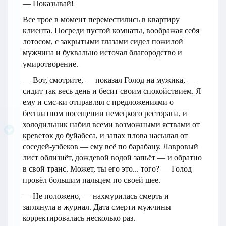
— Показывай!
Все трое в момент переместились в квартиру
клиента. Посреди пустой комнаты, воображая себя
лотосом, с закрытыми глазами сидел пожилой
мужчина и буквально источал благородство и
умиротворение.
— Вот, смотрите, — показал Голод на мужика, —
сидит так весь день и бесит своим спокойствием. Я
ему и смс-ки отправлял с предложениями о
бесплатном посещении немецкого ресторана, и
холодильник набил всеми возможными яствами от
креветок до буйабеса, и запах плова насылал от
соседей-узбеков — ему всё по барабану. Лавровый
лист облизнёт, дождевой водой запьёт — и обратно
в свой транс. Может, ты его это... того? — Голод
провёл большим пальцем по своей шее.
— Не положено, — нахмурилась смерть и
заглянула в журнал. Дата смерти мужчины
корректировалась несколько раз.