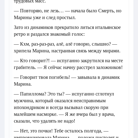
трудовых масс.
— Повторяю, не лезь… — начала было Смерть, но
Марины уже и след простыл.
Зато из динамиков прекратило литься итальянское
ретро и раздался знакомый голос:
— Кхм, раз-раз-раз, алё, алё говорю, слышно? —
хрипела Марина, настраивая связь между мирами.
— Кто говорит?! — испуганно закрутился на месте
грабитель. — Я сейчас начну расстрел заложников!
— Говорит твоя погибель! — завывала в динамик
Марина.
— Папиллома? Это ты? — испуганно сглотнул
мужчина, который оказался неисправимым
ипохондриком и всегда вызывал скорую при
малейшем насморке. — Я же вчера был у врача,
сказали, что удалять не надо!
— Нет, это почки! Тебе осталось полгода, —
импровизировала Марина, — положи пистолет и