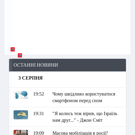
ОСТАННІ НОВИНИ
3 СЕРПНЯ
19:52
Чому шкідливо користуватися
смартфоном перед сном
19:31
"Я колись теж вірив, що Ізраїль
нам друг..." - Джон Сміт
19:09
Масова мобілізація в росії?