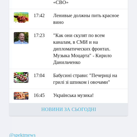
«СВО»
17:42
Ленивые должны пить красное
вино
17:23
"Как они скулят по всем
каналам, в СМИ и на
дипломатических фронтах.
Музыка Моцарта" - Кирило
Данильченко
17:04
Бабусині страви: "Печериці на
грилі зі шпиком і овочами"
16:45
Українська музика!
НОВИНИ ЗА СЬОГОДНІ
@spektrnews