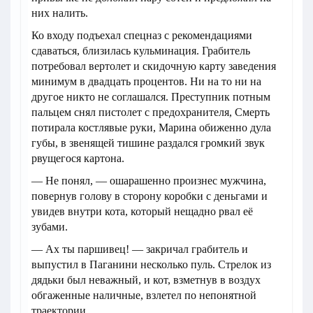
них налить.
Ко входу подъехал спецназ с рекомендациями
сдаваться, близилась кульминация. Грабитель
потребовал вертолет и скидочную карту заведения
минимум в двадцать процентов. Ни на то ни на
другое никто не соглашался. Преступник потным
пальцем снял пистолет с предохранителя, Смерть
потирала костлявые руки, Марина обиженно дула
губы, в звенящей тишине раздался громкий звук
рвущегося картона.
— Не понял, — ошарашенно произнес мужчина,
повернув голову в сторону коробки с деньгами и
увидев внутри кота, который нещадно рвал её
зубами.
— Ах ты паршивец! — закричал грабитель и
выпустил в Паганини несколько пуль. Стрелок из
дядьки был неважный, и кот, взметнув в воздух
обгаженные наличные, взлетел по непонятной
траектории.