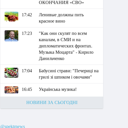
ОКОНЧАНИЯ «СВО»
17:42
Ленивые должны пить
красное вино
17:23
"Как они скулят по всем
каналам, в СМИ и на
дипломатических фронтах.
Музыка Моцарта" - Кирило
Данильченко
17:04
Бабусині страви: "Печериці на
грилі зі шпиком і овочами"
16:45
Українська музика!
НОВИНИ ЗА СЬОГОДНІ
@spektrnews