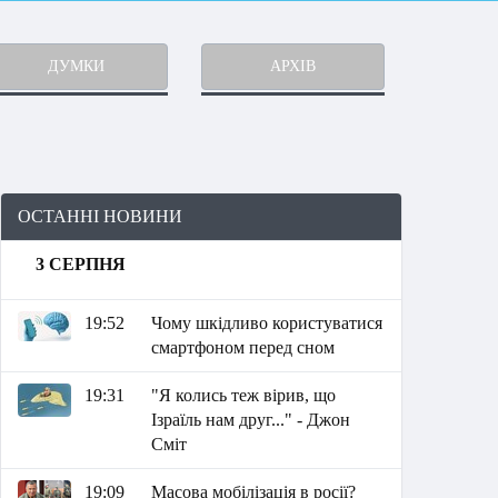
ДУМКИ
АРХІВ
ОСТАННІ НОВИНИ
3 СЕРПНЯ
19:52
Чому шкідливо користуватися
смартфоном перед сном
19:31
"Я колись теж вірив, що
Ізраїль нам друг..." - Джон
Сміт
19:09
Масова мобілізація в росії?