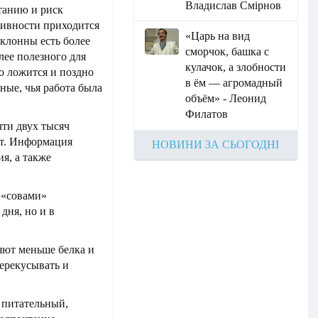
Владислав Смірнов
танию и риск
тивности приходится
«Царь на вид
клонны есть более
сморчок, башка с
лее полезного для
кулачок, а злобности
о ложится и поздно
в ём — агромадный
ные, чья работа была
объём» - Леонид
Филатов
ти двух тысяч
ет. Информация
НОВИНИ ЗА СЬОГОДНІ
я, а также
 «совами»
дня, но и в
ляют меньше белка и
ерекусывать и
 питательный,