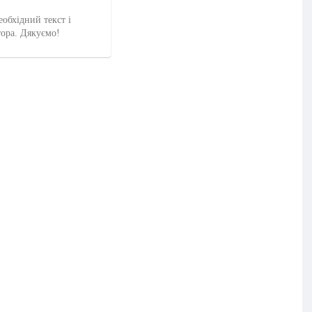
еобхідний текст і
тора. Дякуємо!