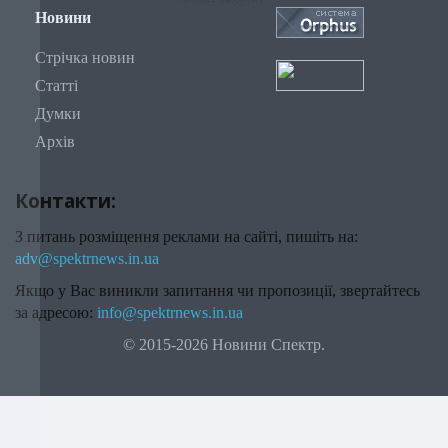
Новини
Стрічка новин
Статті
Думки
Архів
Контакти:
З питань розміщення реклами на сайті, пишіть на:
adv@spektrnews.in.ua
Якщо у Вас виникли запитання чи пропозиції, звертайтесь
за адресою:
info@spektrnews.in.ua
© 2015-2026 Новини Спектр.