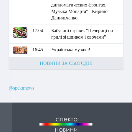
дипломатических фронтах.
Музыка Моцарта" - Кирило
Данильченко
17:04
Бабусині страви: "Печериці на
грилі зі шпиком і овочами"
16:45
Українська музика!
НОВИНИ ЗА СЬОГОДНІ
@spektrnews