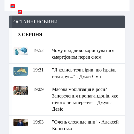
ОСТАННІ НОВИНИ
3 СЕРПНЯ
19:52
Чому шкідливо користуватися
смартфоном перед сном
19:31
"Я колись теж вірив, що Ізраїль
нам друг..." - Джон Сміт
19:09
Масова мобілізація в росії?
Заперечення пропагандонів, яке
нічого не заперечує – Джулія
Девіс
19:03
"Очень сложные дни" - Алексей
Копытько