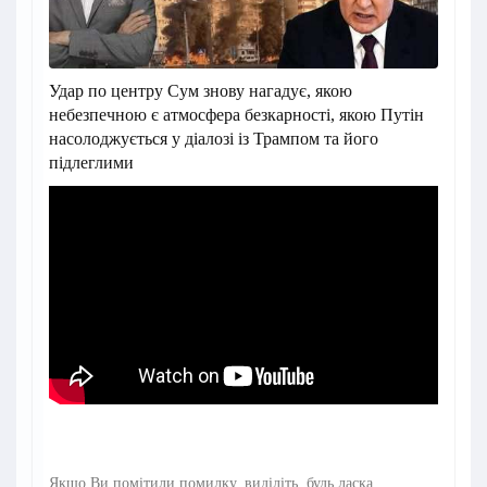
Удар по центру Сум знову нагадує, якою
небезпечною є атмосфера безкарності, якою Путін
насолоджується у діалозі із Трампом та його
підлеглими
Якщо Ви помітили помилку, виділіть, будь ласка,