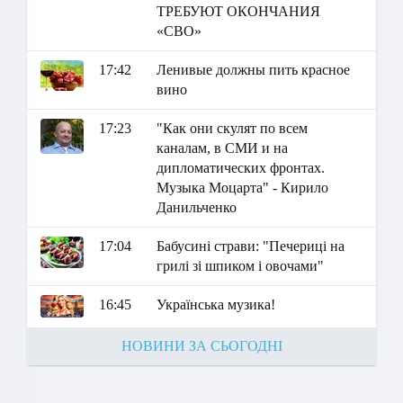
ТРЕБУЮТ ОКОНЧАНИЯ
«СВО»
17:42
Ленивые должны пить красное
вино
17:23
"Как они скулят по всем
каналам, в СМИ и на
дипломатических фронтах.
Музыка Моцарта" - Кирило
Данильченко
17:04
Бабусині страви: "Печериці на
грилі зі шпиком і овочами"
16:45
Українська музика!
НОВИНИ ЗА СЬОГОДНІ