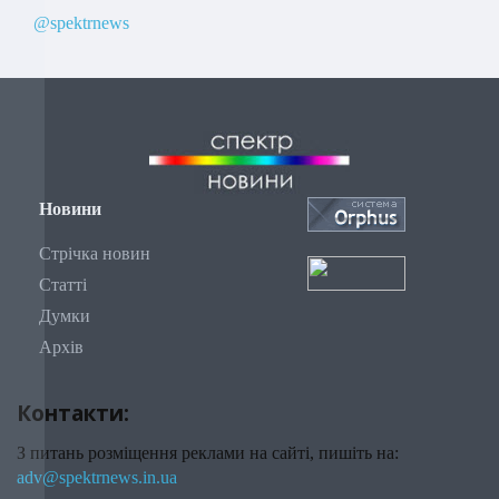
@spektrnews
Новини
Стрічка новин
Статті
Думки
Архів
Контакти:
З питань розміщення реклами на сайті, пишіть на:
adv@spektrnews.in.ua