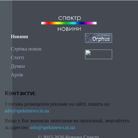
Новини
Стрічка новин
Статті
Думки
Архів
Контакти:
З питань розміщення реклами на сайті, пишіть на:
adv@spektrnews.in.ua
Якщо у Вас виникли запитання чи пропозиції, звертайтесь
за адресою:
info@spektrnews.in.ua
© 2015-2026 Новини Спектр.