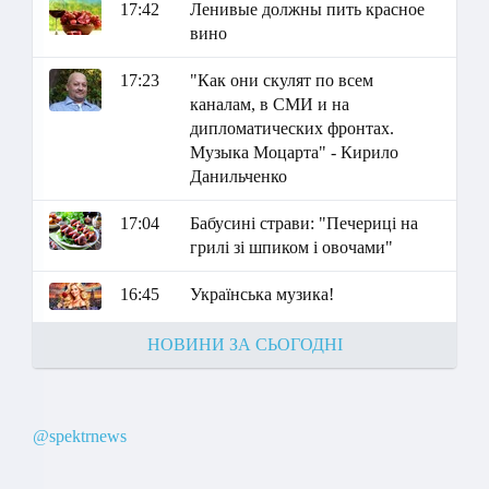
17:42
Ленивые должны пить красное
вино
17:23
"Как они скулят по всем
каналам, в СМИ и на
дипломатических фронтах.
Музыка Моцарта" - Кирило
Данильченко
17:04
Бабусині страви: "Печериці на
грилі зі шпиком і овочами"
16:45
Українська музика!
НОВИНИ ЗА СЬОГОДНІ
@spektrnews