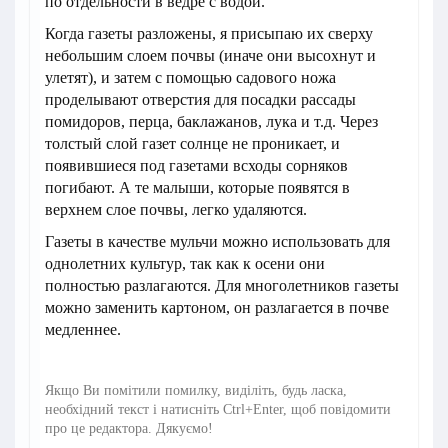
по отдельности в ведре с водой.
Когда газеты разложены, я присыпаю их сверху
небольшим слоем почвы (иначе они высохнут и
улетят), и затем с помощью садового ножа
проделывают отверстия для посадки рассады
помидоров, перца, баклажанов, лука и т.д. Через
толстый слой газет солнце не проникает, и
появившиеся под газетами всходы сорняков
погибают. А те малыши, которые появятся в
верхнем слое почвы, легко удаляются.
Газеты в качестве мульчи можно использовать для
однолетних культур, так как к осени они
полностью разлагаются. Для многолетников газеты
можно заменить картоном, он разлагается в почве
медленнее.
Якщо Ви помітили помилку, виділіть, будь ласка,
необхідний текст і натисніть Ctrl+Enter, щоб повідомити
про це редактора. Дякуємо!