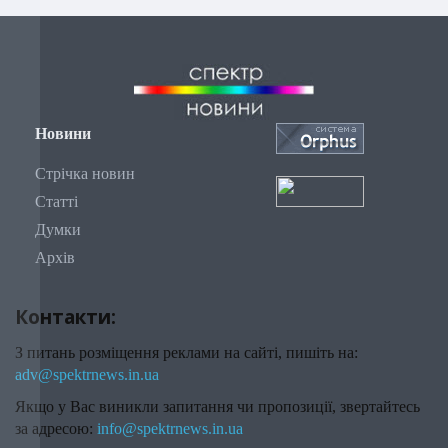
Новини
Стрічка новин
Статті
Думки
Архів
Контакти:
З питань розміщення реклами на сайті, пишіть на:
adv@spektrnews.in.ua
Якщо у Вас виникли запитання чи пропозиції, звертайтесь
за адресою:
info@spektrnews.in.ua