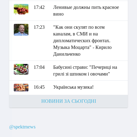
17:42
Ленивые должны пить красное
вино
17:23
"Как они скулят по всем
каналам, в СМИ и на
дипломатических фронтах.
Музыка Моцарта" - Кирило
Данильченко
17:04
Бабусині страви: "Печериці на
грилі зі шпиком і овочами"
16:45
Українська музика!
НОВИНИ ЗА СЬОГОДНІ
@spektrnews