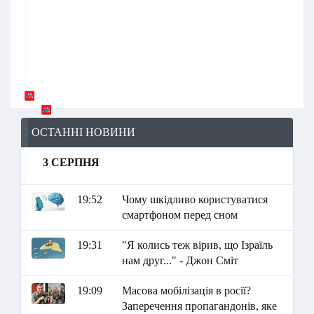
ОСТАННІ НОВИНИ
3 СЕРПНЯ
19:52
Чому шкідливо користуватися
смартфоном перед сном
19:31
"Я колись теж вірив, що Ізраїль
нам друг..." - Джон Сміт
19:09
Масова мобілізація в росії?
Заперечення пропагандонів, яке