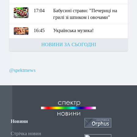
17:04
Бабусині страви: "Печериці на
грилі зі шпиком і овочами"
16:45
Українська музика!
НОВИНИ ЗА СЬОГОДНІ
@spektrnews
Новини
Стрічка новин