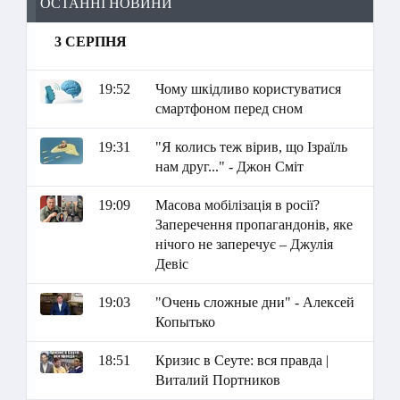
ОСТАННІ НОВИНИ
3 СЕРПНЯ
19:52
Чому шкідливо користуватися
смартфоном перед сном
19:31
"Я колись теж вірив, що Ізраїль
нам друг..." - Джон Сміт
19:09
Масова мобілізація в росії?
Заперечення пропагандонів, яке
нічого не заперечує – Джулія
Девіс
19:03
"Очень сложные дни" - Алексей
Копытько
18:51
Кризис в Сеуте: вся правда |
Виталий Портников