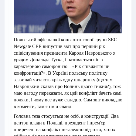
Польський офіс нашої консалтингової групи SEC
Newgate CEE випустив звіт про перший рік
співіснування президента Кароля Навроцького з
урядом Дональда Туска, і називається він з
характерною самоіронією – «Рік співжиття чи
конфронтації?». В Україні польську політику
зазвичай читають крізь одну шпаринку (що там
Навроцький сказав про Волинь цього тижня?), тож
маю нагоду переказати, як цей конфлікт бачать самі
поляки, і чому все дуже складно. Сам звіт викладаю
в коменти, там є і мій слайд.
Головна теза стосується не осіб, а конструкції. Два
центри влади в Польщі, президент і прем'єр,
приречені на конфлікт незалежно від того, хто їх