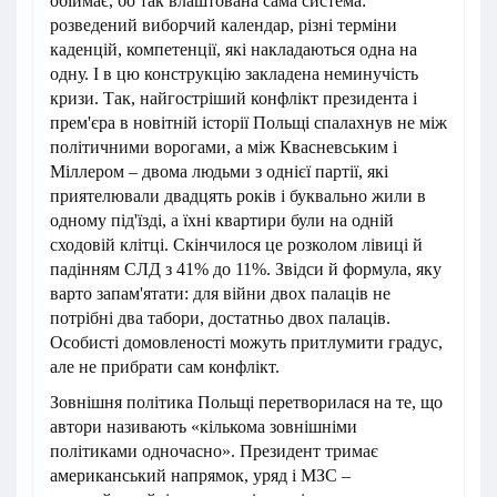
обіймає, бо так влаштована сама система:
розведений виборчий календар, різні терміни
каденцій, компетенції, які накладаються одна на
одну. І в цю конструкцію закладена неминучість
кризи. Так, найгостріший конфлікт президента і
прем'єра в новітній історії Польщі спалахнув не між
політичними ворогами, а між Квасневським і
Міллером – двома людьми з однієї партії, які
приятелювали двадцять років і буквально жили в
одному під'їзді, а їхні квартири були на одній
сходовій клітці. Скінчилося це розколом лівиці й
падінням СЛД з 41% до 11%. Звідси й формула, яку
варто запам'ятати: для війни двох палаців не
потрібні два табори, достатньо двох палаців.
Особисті домовленості можуть притлумити градус,
але не прибрати сам конфлікт.
Зовнішня політика Польщі перетворилася на те, що
автори називають «кількома зовнішніми
політиками одночасно». Президент тримає
американський напрямок, уряд і МЗС –