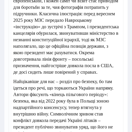
європейський, і кожен саміт чи візит стає приводом
для боротьби за те, чия фотографія потрапить у
підручники. Класична ілюстрація: перед вереснем
2025 року МЗС передало Навроцькому
«інструкцію» до зустрічі з Трампом, і президентська
канцелярія обурилася, звинувативши міністерство в
незнанні конституційної ієрархії, тоді як МЗС
наполягало, що це офіційна позиція держави, з
якою президент має рахуватися. Окрема
довготривала лінія фронту – посольські
призначення, найгостріше довкола посла в США,
де досі сидить лише повірений у справах.
Найцікавіше для нас – розділ про безпеку, бо там
ідеться про речі, що торкаються України напряму.
Автори фіксують «кінець пільгового періоду»:
безпека, яка від 2022 року була в Польщі зоною
надпартійного консенсусу, тепер втягнута у
внутрішню війну. Символічним зривом став
конфлікт довкола передачі Україні літаків –
президент публічно звинуватив уряд, що його не