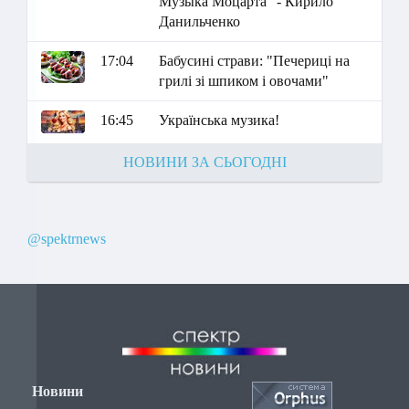
Музыка Моцарта" - Кирило
Данильченко
17:04
Бабусині страви: "Печериці на
грилі зі шпиком і овочами"
16:45
Українська музика!
НОВИНИ ЗА СЬОГОДНІ
@spektrnews
Новини