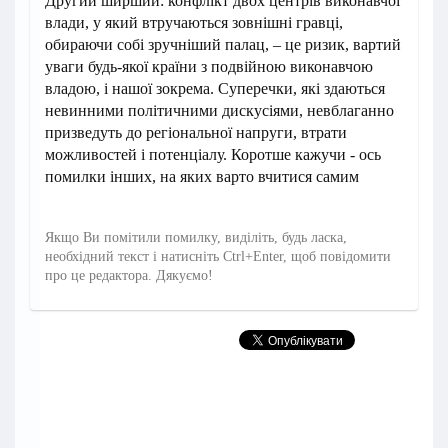
Другий ширший: конфлікт двох центрів виконавчої
влади, у який втручаються зовнішні гравці,
обираючи собі зручніший палац, – це ризик, вартий
уваги будь-якої країни з подвійною виконавчою
владою, і нашої зокрема. Суперечки, які здаються
невинними політичними дискусіями, невблаганно
призведуть до регіональної напруги, втрати
можливостей і потенціалу. Коротше кажучи - ось
помилки інших, на яких варто вчитися самим
Якщо Ви помітили помилку, виділіть, будь ласка,
необхідний текст і натисніть Ctrl+Enter, щоб повідомити
про це редактора. Дякуємо!