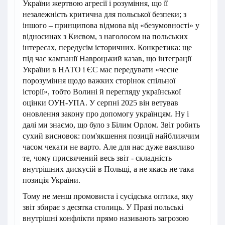
України жертвою агресії і розуміння, що її
незалежність критична для польської безпеки; з
іншого – принципова відмова від «безумовності» у
відносинах з Києвом, з наголосом на польських
інтересах, передусім історичних. Конкретика: ще
під час кампанії Навроцький казав, що інтеграції
України в НАТО і ЄС має передувати «чесне
порозуміння щодо важких сторінок спільної
історії», тобто Волині й перегляду української
оцінки ОУН-УПА. У серпні 2025 він ветував
оновлення закону про допомогу українцям. Ну і
далі ми знаємо, що було з Білим Орлом. Звіт робить
сухий висновок: пом'якшення позиції найближчим
часом чекати не варто. Але для нас дуже важливо
те, чому присвячений весь звіт - складність
внутрішних дискусій в Польщі, а не якась не така
позиція України.
Тому не менш промовиста і сусідська оптика, яку
звіт збирає з десятка столиць. У Празі польські
внутрішні конфлікти прямо називають загрозою