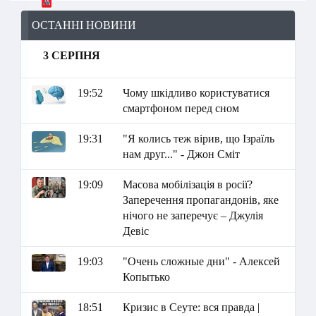
ОСТАННІ НОВИНИ
3 СЕРПНЯ
19:52
Чому шкідливо користуватися
смартфоном перед сном
19:31
"Я колись теж вірив, що Ізраїль
нам друг..." - Джон Сміт
19:09
Масова мобілізація в росії?
Заперечення пропагандонів, яке
нічого не заперечує – Джулія
Девіс
19:03
"Очень сложные дни" - Алексей
Копытько
18:51
Кризис в Сеуте: вся правда |