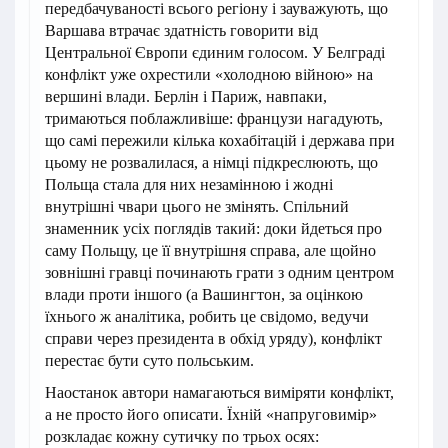
передбачуваності всього регіону і зауважують, що
Варшава втрачає здатність говорити від
Центральної Європи єдиним голосом. У Белграді
конфлікт уже охрестили «холодною війною» на
вершині влади. Берлін і Париж, навпаки,
тримаються поблажливіше: французи нагадують,
що самі пережили кілька кохабітацій і держава при
цьому не розвалилася, а німці підкреслюють, що
Польща стала для них незамінною і жодні
внутрішні чвари цього не змінять. Спільний
знаменник усіх поглядів такий: доки йдеться про
саму Польщу, це її внутрішня справа, але щойно
зовнішні гравці починають грати з одним центром
влади проти іншого (а Вашингтон, за оцінкою
їхнього ж аналітика, робить це свідомо, ведучи
справи через президента в обхід уряду), конфлікт
перестає бути суто польським.
Наостанок автори намагаються виміряти конфлікт,
а не просто його описати. Їхній «напруговимір»
розкладає кожну сутичку по трьох осях: