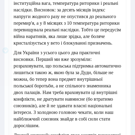
інституційна вага, температура риторики і реальні
наслідки. Висновок: за десять місяців індекс
напруги жодного разу не опустився до реального
перемир'я, а у 8 місяцях з 10 температура риторики
перевищувала реальні наслідки. Тобто це передусім
війна наративів, яка лише зрідка, але боляче
кристалізується у вето і блокуванні призначень.
Для України з усього цього два практичні
висновки. Перший ми вже зрозуміли:
розраховувати, що польська підтримка автоматично
лишиться такою ж, якою була за Дуди, більше не
можна, бо тепер вона предмет внутрішньої
польської боротьби, а не спільного знаменника
двох палаців. Нам треба враховувати ці внутрішні
конфлікти, не дратувати навмисне (бо втратимо
союзників), але й не здавати власні національні
інтереси. З холодною головою чекати, коли наш
найближчий союзник знайде в собі сили стати
дорослішим.