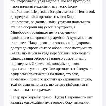
поінформували, уряд відповів, що все проходило
через належні механізми за участю Бюро
нацбезпеки. Ще різкіша історія сталася в Пентагоні,
де представники президентського Бюро
нацбезпеки, за даними звіту, усунули польського
аташе з оборони від участі в зустрічах, і
Міноборони розцінило це як порушення
цивільного контролю над армією. А кульмінацією
стало вето Навроцького на закон, який відкривав
доступ до європейського оборонного інструменту
SAFE, що змусило уряд переробляти всю модель
фінансування озброєнь і наново домовлятися з
партнерами. Окремо тліє конфлікт довкола
призначень у спецслужбах: президент заблокував
офіцерські призначення на понад сто осіб,
вимагаючи прямого доступу до керівників служб,
тоді як уряд наполягає, що це має відбуватися в
чітко визначених рамках.
Тепер про Україну прямо. Підхід Навроцького звіт
називає «двоколійним»: з одного боку, визнання