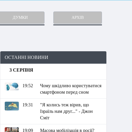
ДУМКИ
АРХІВ
ОСТАННІ НОВИНИ
3 СЕРПНЯ
19:52
Чому шкідливо користуватися
смартфоном перед сном
19:31
"Я колись теж вірив, що
Ізраїль нам друг..." - Джон
Сміт
19:09
Масова мобілізація в росії?