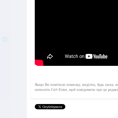
Якщо Ви помітили помилку, виділіть, будь ласка, н
натисніть Ctrl+Enter, щоб повідомити про це редак