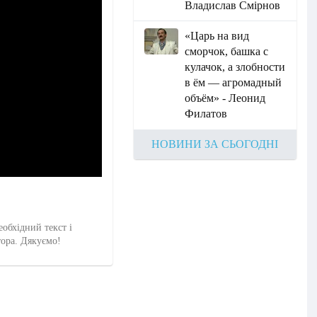
Владислав Смірнов
«Царь на вид
сморчок, башка с
кулачок, а злобности
в ём — агромадный
объём» - Леонид
Филатов
НОВИНИ ЗА СЬОГОДНІ
еобхідний текст і
тора. Дякуємо!