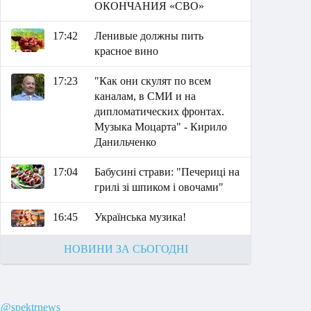
ОКОНЧАНИЯ «СВО»
17:42
Ленивые должны пить
красное вино
17:23
"Как они скулят по всем
каналам, в СМИ и на
дипломатических фронтах.
Музыка Моцарта" - Кирило
Данильченко
17:04
Бабусині страви: "Печериці на
грилі зі шпиком і овочами"
16:45
Українська музика!
НОВИНИ ЗА СЬОГОДНІ
@spektrnews