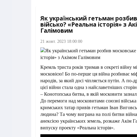
Як український гетьман розби
військо? «Реальна історія» з А
Галімовим
21 жовт. 2023 18:00:00
Кремль триста років тримав в секреті війну м
московією! Бо по-перше ця війна розбиває мі
народів, за який досі чіпляється путін. А по-
цієї війни стала одна з найславетніших сторіно
– Конотопська битва, в якій московити зазнал
До перемоги над московитами союзні війська 
кримських татар привів гетьман Іван Виговсь
людина? Та чому виграна на полі битви війна
анексією українських земель, розкаже Акім Г
випуску проекту «Реальна історія».