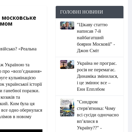
ГОЛОВНІ НОВИНИ
в московське
кімом
"Цікаву статтю
написав 7-й
найбагатший
боярин Московії" -
Джон Сміт
Україна не програє.
іж Україною та
росія не перемагає.
ф про «возз’єднання»
Динаміка змінилася,
друге кульмінацією
і це змінює все –
к української історії
Енн Епплбом
и ганебної поразки.
козаків та
"Синдром
кий. Ким була ця
стерв'ятника: Чому
 все одно обернулася
всі сусіди одночасно
алімов в новому
вп’ялися в
Україну??" -