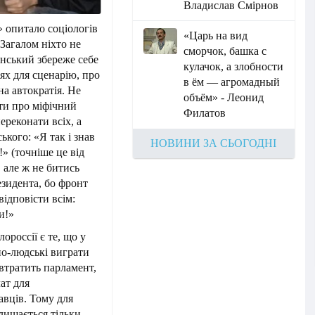
Владислав Смірнов
» опитало соціологів
«Царь на вид
 Загалом ніхто не
сморчок, башка с
ленський збереже себе
кулачок, а злобности
лях для сценарію, про
в ём — агромадный
а автократія. Не
объём» - Леонид
ти про міфічний
Филатов
ереконати всіх, а
ького: «Я так і знав
НОВИНИ ЗА СЬОГОДНІ
!» (точніше це від
 але ж не битись
зидента, бо фронт
ідповісти всім:
и!»
россії є те, що у
по-людські виграти
втратить парламент,
ат для
авців. Тому для
лишається тільки