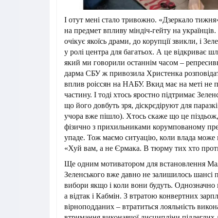
І отут мені стало тривожно. «Дзеркало тижня
на предмет впливу міндіч-гейту на українців.
очікує якоїсь драми, до корупції звикли, і Зе
у ролі центра для багатьох. А це відкриває ш
який ми говорили останнім часом – репресивн
дарма СБУ ж привозила Христенка розповіда
вплив роіссян на НАБУ. Вкид має на меті не п
частину. І тоді хтось яростно підтримає Зеленс
що його довбуть зря, діскрєдіруют для паразкі
учора вже пішло). Хтось скаже що це піздьож,
фізично з прихильниками корумпованому пре
упаде. Тож маємо ситуацію, коли влада може в
«Хуй вам, а не Єрмака. В тюрму тих хто прот
Ще одним мотиватором для встановлення Мало
Зеленського вже давно не залишилось шансі 
вибори якщо і коли вони будуть. Однозначно 
а відтак і Кабмін. З втратою конвертних зарпл
вірноподданих – втратиться лояльність викон
втримання виконавчої дисципліни підлеглих 