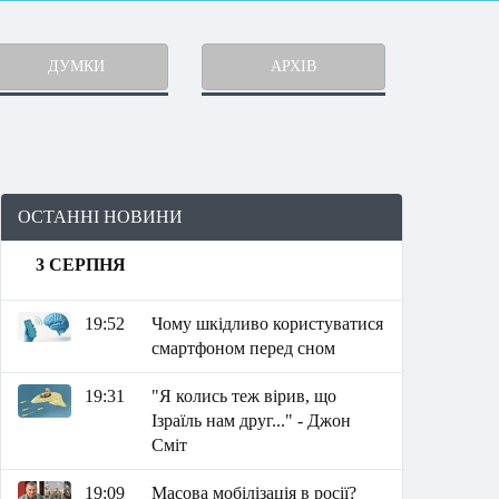
ДУМКИ
АРХІВ
ОСТАННІ НОВИНИ
3 СЕРПНЯ
19:52
Чому шкідливо користуватися
смартфоном перед сном
19:31
"Я колись теж вірив, що
Ізраїль нам друг..." - Джон
Сміт
19:09
Масова мобілізація в росії?