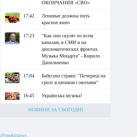
ОКОНЧАНИЯ «СВО»
17:42
Ленивые должны пить
красное вино
17:23
"Как они скулят по всем
каналам, в СМИ и на
дипломатических фронтах.
Музыка Моцарта" - Кирило
Данильченко
17:04
Бабусині страви: "Печериці на
грилі зі шпиком і овочами"
16:45
Українська музика!
НОВИНИ ЗА СЬОГОДНІ
@spektrnews