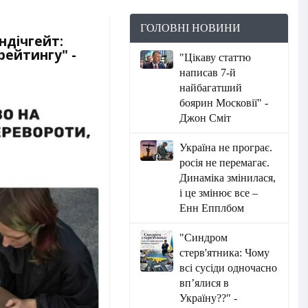
ГОЛОВНІ НОВИНИ
індічгейт:
рейтингу" -
"Цікаву статтю
написав 7-й
найбагатший
боярин Московії" -
Джон Сміт
Україна не програє.
росія не перемагає.
Динаміка змінилася,
і це змінює все –
Енн Епплбом
"Синдром
стерв'ятника: Чому
всі сусіди одночасно
вп’ялися в
Україну??" -