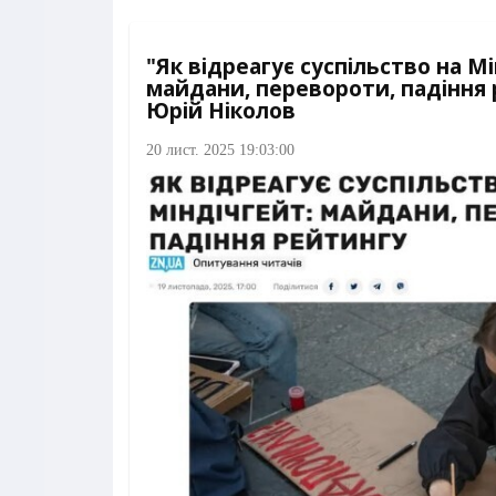
"Як відреагує суспільство на М
майдани, перевороти, падіння 
Юрій Ніколов
20 лист. 2025 19:03:00