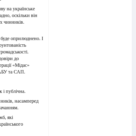
иву на українське
адно, оскільки він
их чинників.
 буде оприлюднено. І
рунтованість
громадськості.
довіри до
рації «Мідас»
НАБУ та САП.
 і публічна.
ників, насамперед
тачанням.
б, які
країнського