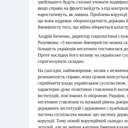
здебільшого будуть схильні уникати надмірної
якщо справи на фронті вийдуть з-під контролю
наростатимуть, як лавина. Проблема корупції 
що вона підриває обороноздатність держави й
ймовірність того, що війна обернеться катас
Андрій Биченко, директор соціологічної слу
Разумкова: «З високою ймовірністю можна ск
більшість українців негативно поставилася до
Проте наслідки його впливу на українське су
спрогнозувати складно.
На сьогодні, найімовірніше, вплив є незначн
резонансність справи, вона цілком вписується
сприйняття влади українським суспільством.
характерне дуже позитивне ставлення й висок
інституцій, пов’язаних із обороною України, з
негативне ставлення та низький рівень довір
державних інституцій і державних службовці
частина суспільства вважає цю частину держ
корупції. Тому новий корупційний скандал л
деталей, але не змінив картини бачення влади