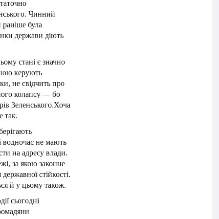
статочно
енського. Чинний
 раніше була
ники держави діють
ьому стані є значно
їною керують
ки, не свідчить про
ного колапсу — бо
рів Зеленського.Хоча
е так.
зберігають
 і водночас не мають
ти на адресу влади.
ежі, за якою законне
 державної стійкості.
ся й у цьому також.
дії сьогодні
громадяни