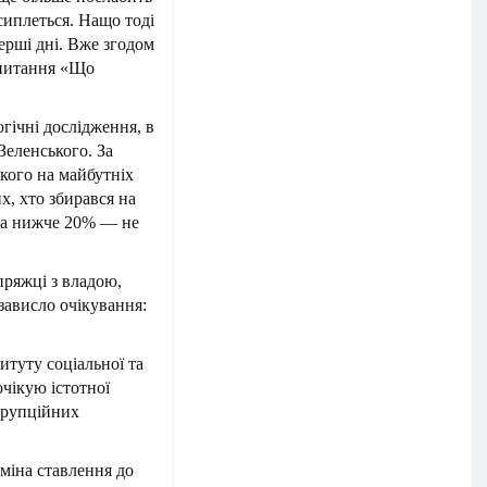
сиплеться. Нащо тоді
ерші дні. Вже згодом
апитання «Що
гічні дослідження, в
Зеленського. За
кого на майбутніх
х, хто збирався на
та нижче 20% — не
пряжці з владою,
 зависло очікування:
итуту соціальної та
чікую істотної
корупційних
зміна ставлення до