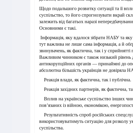
Щодо подальшого розвитку ситуації та її впл
суспільство, то його спрогнозувати вкрай скл
залежить від багатьох наразі непередбачуван
Основними є такі.
Інформація, яку вдалося зібрати НАБУ та яку
тут важлива не лише сама інформація, а й обґ
звинувачень, як фактична, так і у сприйнятті 
Важливим чинником є також низький рівень 
антикорупційних органів — принаймні до опе
абсолютна більшість українців не довіряла 
Реакція влади, як фактична, так і публічна.
Реакція західних партнерів, як фактична, так
Вплив на українське суспільство інших чин
пов’язаних із війною, економікою, енергопос
Результативність спроб російських спецслуж
використовуватимуть ситуацію для розколу у
суспільства.