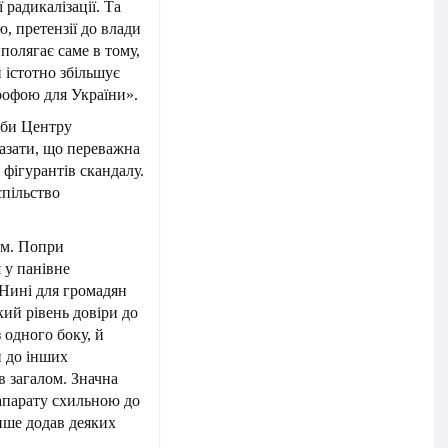
 радикалізації. Та
, претензії до влади
полягає саме в тому,
 істотно збільшує
трофою для України».
жби Центру
азати, що переважна
 фігурантів скандалу.
спільство
им. Попри
 у панівне
 Нині для громадян
ий рівень довіри до
 одного боку, й
и до інших
в загалом. Значна
апарату схильною до
ише додав деяких
.