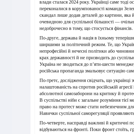
влади сталася 2024 року. Українці саме тоді о
переконалися в корумпованості команди Зел
скандал лише додав деталей до картини, яка й
очевидною для суспільної більшості — очіль
недоброчесно в тому, що стосується фінансів.
По-друге, держава й нація в їхньому теперішн
ширшими за політичний режим. Те, що Укра
непрофесійні й нечесні політики або чиновни
крах державності й не призводить до суспіль
Україна не зводиться до п’яти-шести менедже
російська пропаганда змальовує ситуацію сам
По-третє, дослідження свідчать, що українці 
налаштованість на спротив російській агресії
абсолютної самозаборони на критику й протес
В суспільстві ніби є загальне розуміння тієї м
право на протест може стати небезпечним для
Навички суспільної саморегуляції проявляють
По-четверте, насправді важливі й критичні по
відбуваються на фронті. Поки фронт стоїть, 