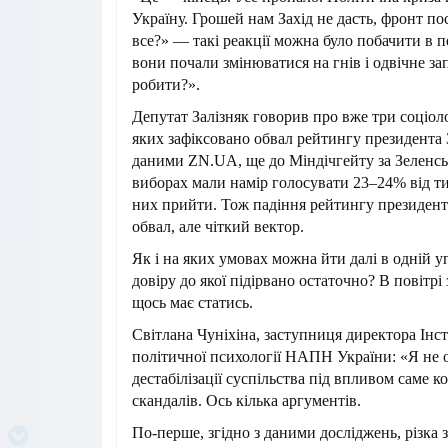
Україну. Грошей нам Захід не дасть, фронт по
все?» — такі реакції можна було побачити в п
вони почали змінюватися на гнів і одвічне з
робити?».
Депутат Залізняк говорив про вже три соціоло
яких зафіксовано обвал рейтингу президента 
даними ZN.UA, ще до Міндічгейту за Зеленсь
виборах мали намір голосувати 23–24% від ти
них прийти. Тож падіння рейтингу президен
обвал, але чіткий вектор.
Як і на яких умовах можна йти далі в одній у
довіру до якої підірвано остаточно? В повітрі
щось має статись.
Світлана Чуніхіна, заступниця директора Інст
політичної психології НАПН України: «Я не о
дестабілізації суспільства під впливом саме 
скандалів. Ось кілька аргументів.
По-перше, згідно з даними досліджень, різка 