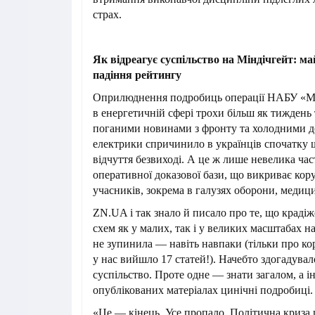
страх.
Як відреагує суспільство на Міндічгейт: ма
падіння рейтингу
Оприлюднення подробиць операції НАБУ «Мі
в енергетичній сфері трохи більш як тиждень 
поганими новинами з фронту та холодними д
електрики спричинило в українців спочатку шо
відчуття безвиході. А це ж лише невелика ча
оперативної доказової бази, що викриває кору
учасників, зокрема в галузях оборони, медиц
ZN.UA і так знало й писало про те, що краді
схем як у малих, так і у великих масштабах н
не зупинила — навіть навпаки (тільки про ко
у нас вийшло 17 статей!). Начебто здогадувал
суспільство. Проте одне — знати загалом, а 
опублікованих матеріалах цинічні подробиці.
«Це — кінець. Усе пропало. Політична криза