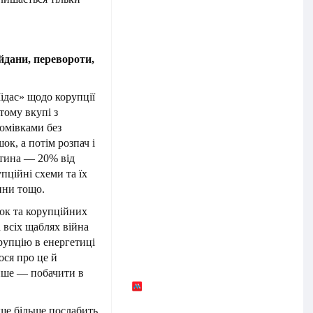
йдани, перевороти,
дас» щодо корупції
тому вкупі з
омівками без
к, а потім розпач і
стина — 20% від
пційні схеми та їх
ини тощо.
жок та корупційних
а всіх щаблях війна
рупцію в енергетиці
ося про це й
інше — побачити в
 ще більше послабить