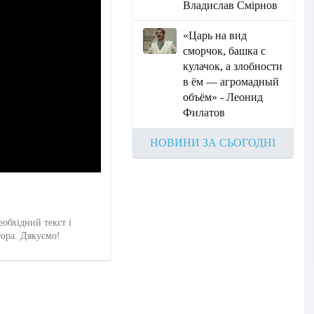
Владислав Смірнов
«Царь на вид
сморчок, башка с
кулачок, а злобности
в ём — агромадный
объём» - Леонид
Филатов
НОВИНИ ЗА СЬОГОДНІ
еобхідний текст і
тора. Дякуємо!