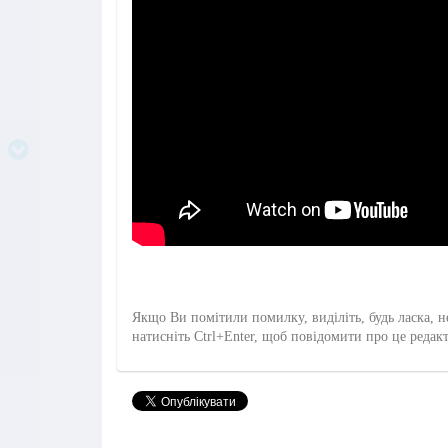
Якщо Ви помітили помилку, виділіть, будь ласка, н
натисніть Ctrl+Enter, щоб повідомити про це редак