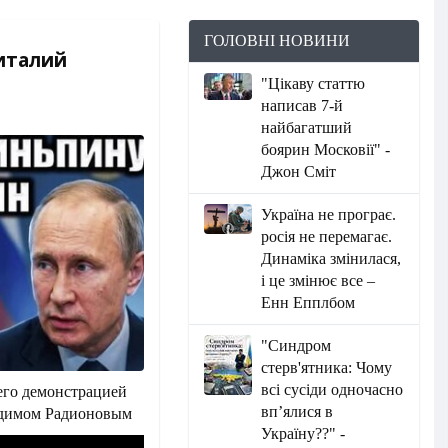
ГОЛОВНІ НОВИНИ
италий
"Цікаву статтю
написав 7-й
найбагатший
боярин Московії" -
Джон Сміт
Україна не програє.
росія не перемагає.
Динаміка змінилася,
і це змінює все –
Енн Епплбом
"Синдром
стерв'ятника: Чому
всі сусіди одночасно
его демонстрацией
вп’ялися в
Вадимом Радионовым
Україну??" -