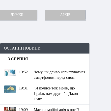
ДУМКИ
АРХІВ
ОСТАННІ НОВИНИ
3 СЕРПНЯ
19:52
Чому шкідливо користуватися
смартфоном перед сном
19:31
"Я колись теж вірив, що
Ізраїль нам друг..." - Джон
Сміт
19:09
Масова мобілізація в росії?