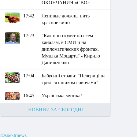
ОКОНЧАНИЯ «СВО»
17:42
Ленивые должны пить
красное вино
17:23
"Как они скулят по всем
каналам, в СМИ и на
дипломатических фронтах.
Музыка Моцарта" - Кирило
Данильченко
17:04
Бабусині страви: "Печериці на
грилі зі шпиком і овочами"
16:45
Українська музика!
НОВИНИ ЗА СЬОГОДНІ
@spektrnews