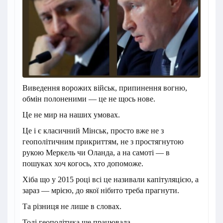
Виведення ворожих військ, припинення вогню,
обмін полоненими — це не щось нове.
Це не мир на наших умовах.
Це і є класичний Мінськ, просто вже не з
геополітичним прикриттям, не з простягнутою
рукою Меркель чи Оланда, а на самоті — в
пошуках хоч когось, хто допоможе.
Хіба що у 2015 році всі це називали капітуляцією, а
зараз — мрією, до якої нібито треба прагнути.
Та різниця не лише в словах.
Тоді геополітика ще працювала.