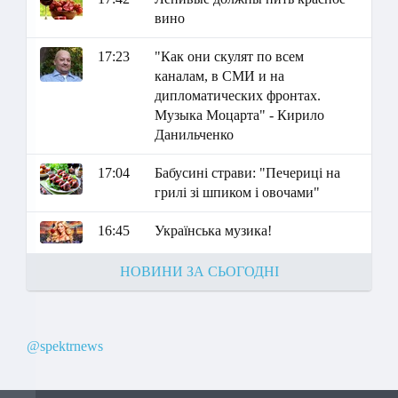
вино
17:23
"Как они скулят по всем
каналам, в СМИ и на
дипломатических фронтах.
Музыка Моцарта" - Кирило
Данильченко
17:04
Бабусині страви: "Печериці на
грилі зі шпиком і овочами"
16:45
Українська музика!
НОВИНИ ЗА СЬОГОДНІ
@spektrnews