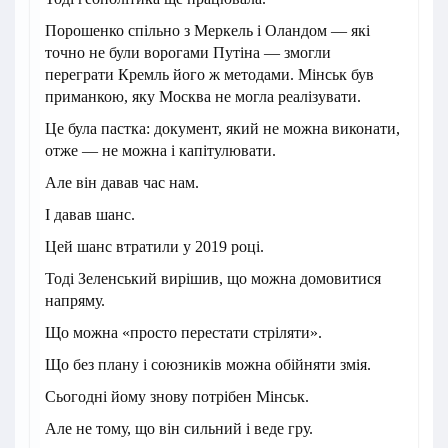
Порошенко спільно з Меркель і Оландом — які
точно не були ворогами Путіна — змогли
переграти Кремль його ж методами. Мінськ був
приманкою, яку Москва не могла реалізувати.
Це була пастка: документ, який не можна виконати,
отже — не можна і капітулювати.
Але він давав час нам.
І давав шанс.
Цей шанс втратили у 2019 році.
Тоді Зеленський вирішив, що можна домовитися
напряму.
Що можна «просто перестати стріляти».
Що без плану і союзників можна обійняти змія.
Сьогодні йому знову потрібен Мінськ.
Але не тому, що він сильний і веде гру.