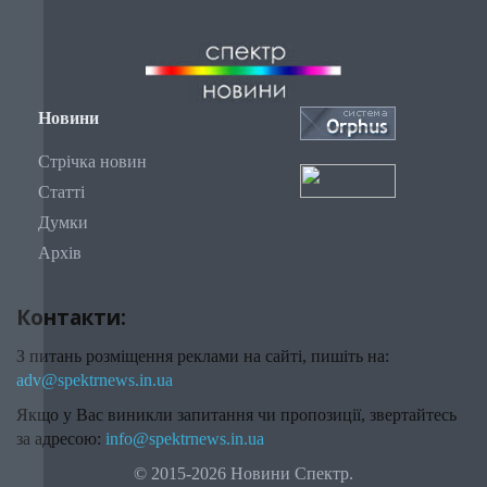
Новини
Стрічка новин
Статті
Думки
Архів
Контакти:
З питань розміщення реклами на сайті, пишіть на:
adv@spektrnews.in.ua
Якщо у Вас виникли запитання чи пропозиції, звертайтесь
за адресою:
info@spektrnews.in.ua
© 2015-2026 Новини Спектр.