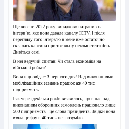
Ще восени 2022 року випадково натрапив на
інтерв’ю, яке вона давала каналу ICTV. І після
перегляду того інтервʼю в мене вже остаточно
склалась картина про тотальну некомпетентність.
Дивіться самі.
В неї ведучий спитав: Чи стала економіка на
військові рейки?
Вона відповідає: З першого дня! Над виконаннями
мобілізаційних завдань працює аж 40 тис
підприємств.
І як через декілька років виявилось, що в нас над
виконанням оборонних замовлень працювало лише
500 підприємств - це слова президента. Звідки вона
взяла цифру в 40 тис - не зрозуміло.