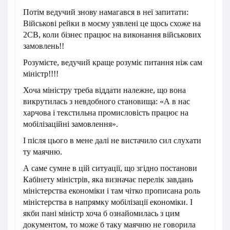
Потім ведучий знову намагався в неї запитати:
Військові рейки в моєму уявлені це щось схоже на
2СВ, коли бізнес працює на виконання військових
замовлень!!
Розумієте, ведучий краще розуміє питання ніж сам
міністр!!!!
Хоча міністру треба віддати належне, що вона
викрутилась з невдобного становища: «А в нас
харчова і текстильна промисловість працює на
мобілізаційні замовлення».
І після цього в мене далі не вистачило сил слухати
ту маячню.
А саме сумне в цій ситуації, що згідно постанови
Кабінету міністрів, яка визначає перелік завдань
міністерства економіки і там чітко прописана роль
міністерства в напрямку мобілізації економіки. І
якби пані міністр хоча б ознайомилась з цим
документом, то може б таку маячню не говорила