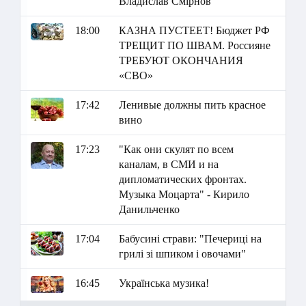
Владислав Смірнов
18:00
КАЗНА ПУСТЕЕТ! Бюджет РФ
ТРЕЩИТ ПО ШВАМ. Россияне
ТРЕБУЮТ ОКОНЧАНИЯ
«СВО»
17:42
Ленивые должны пить красное
вино
17:23
"Как они скулят по всем
каналам, в СМИ и на
дипломатических фронтах.
Музыка Моцарта" - Кирило
Данильченко
17:04
Бабусині страви: "Печериці на
грилі зі шпиком і овочами"
16:45
Українська музика!