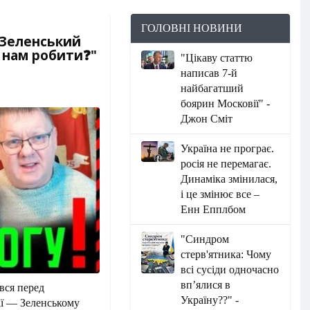
ГОЛОВНІ НОВИНИ
Зеленський
 нам робити❓"
"Цікаву статтю
написав 7-й
найбагатший
боярин Московії" -
Джон Сміт
Україна не програє.
росія не перемагає.
Динаміка змінилася,
і це змінює все –
Енн Епплбом
"Синдром
стерв'ятника: Чому
всі сусіди одночасно
вп’ялися в
вся перед
Україну??" -
ії — Зеленському