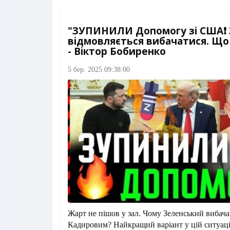
"ЗУПИНИЛИ Допомогу зі США❗ 
відмовляється вибачатися. Що
- Віктор Бобиренко
5 бер. 2025 09:38:00
Жарт не пішов у зал. Чому Зеленський вибача
Кадировим? Найкращий варіант у цій ситуац