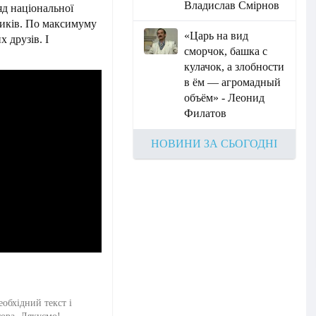
Владислав Смірнов
яд національної
ників. По максимуму
«Царь на вид
 друзів. І
сморчок, башка с
кулачок, а злобности
в ём — агромадный
объём» - Леонид
Филатов
НОВИНИ ЗА СЬОГОДНІ
еобхідний текст і