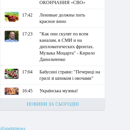
ОКОНЧАНИЯ «СВО»
17:42
Ленивые должны пить
красное вино
17:23
"Как они скулят по всем
каналам, в СМИ и на
дипломатических фронтах.
Музыка Моцарта" - Кирило
Данильченко
17:04
Бабусині страви: "Печериці на
грилі зі шпиком і овочами"
16:45
Українська музика!
НОВИНИ ЗА СЬОГОДНІ
@spektrnews