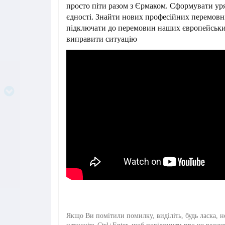
просто піти разом з Єрмаком. Сформувати ур
єдності. Знайти нових професійних перемов
підключати до перемовин наших європейських
виправити ситуацію
Якщо Ви помітили помилку, виділіть, будь ласка, н