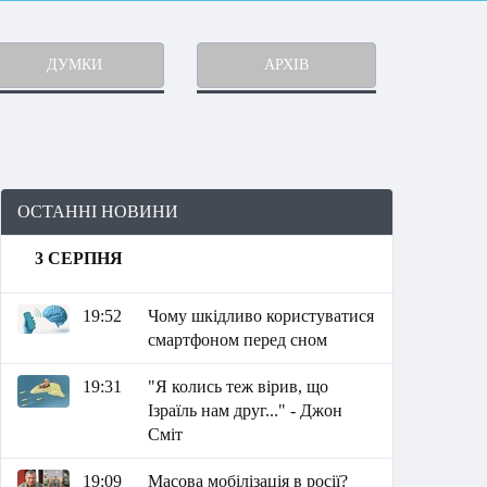
ДУМКИ
АРХІВ
ОСТАННІ НОВИНИ
3 СЕРПНЯ
19:52
Чому шкідливо користуватися
смартфоном перед сном
19:31
"Я колись теж вірив, що
Ізраїль нам друг..." - Джон
Сміт
19:09
Масова мобілізація в росії?