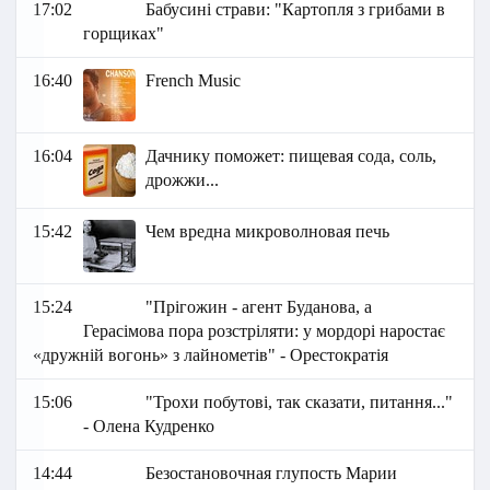
17:02
Бабусині страви: "Картопля з грибами в
горщиках"
16:40
French Music
16:04
Дачнику поможет: пищевая сода, соль,
дрожжи...
15:42
Чем вредна микроволновая печь
15:24
"Прігожин - агент Буданова, а
Герасімова пора розстріляти: у мордорі наростає
«дружній вогонь» з лайнометів" - Орестократія
15:06
"Трохи побутові, так сказати, питання..."
- Олена Кудренко
14:44
Безостановочная глупость Марии