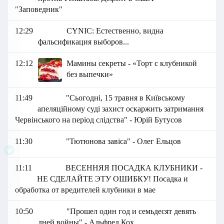
"Заповедник"
12:29
СYNIC: Естественно, видна
фальсификация выборов...
12:12
Мамины секреты - «Торт с клубникой
без выпечки»
11:49
"Сьогодні, 15 травня в Київському
апеляційному суді захист оскаржить затримання
Червінського на період слідства" - Юрій Бутусов
11:30
"Тютюнова завіса" - Олег Ельцов
11:11
ВЕСЕННЯЯ ПОСАДКА КЛУБНИКИ -
НЕ СДЕЛАЙТЕ ЭТУ ОШИБКУ! Посадка и
обработка от вредителей клубники в мае
10:50
"Прошел один год и семьдесят девять
дней войны" - Альфред Кох