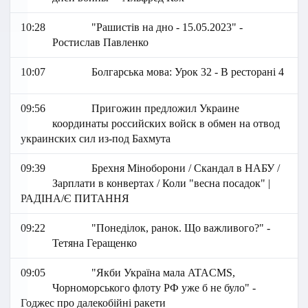
10:28
"Рашистів на дно - 15.05.2023" -
Ростислав Павленко
10:07
Болгарська мова: Урок 32 - В ресторані 4
09:56
Пригожин предложил Украине
координаты российских войск в обмен на отвод
украинских сил из-под Бахмута
09:39
Брехня Міноборони / Скандал в НАБУ /
Зарплати в конвертах / Коли "весна посадок" |
РАДІНА/Є ПИТАННЯ
09:22
"Понеділок, ранок. Що важливого?" -
Тетяна Геращенко
09:05
"Якби Україна мала ATACMS,
Чорноморського флоту РФ уже б не було" -
Годжес про далекобійні ракети