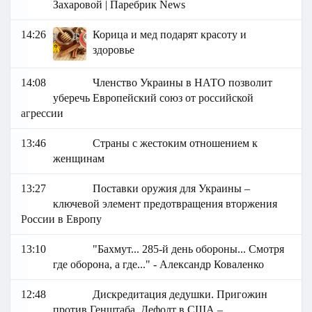
Захаровой | Паребрик News
14:26
Корица и мед подарят красоту и
здоровье
14:08
Членство Украины в НАТО позволит
уберечь Европейский союз от российской
агрессии
13:46
Страны с жестоким отношением к
женщинам
13:27
Поставки оружия для Украины –
ключевой элемент предотвращения вторжения
России в Европу
13:10
"Бахмут... 285-й день обороны... Смотря
где оборона, а где..." - Александр Коваленко
12:48
Дискредитация дедушки. Пригожин
против Генштаба. Дефолт в США –