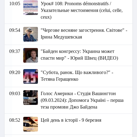
10:05
Урок# 108: Pronoms démonstratifs /
Указательные местоимения (celui, celle,
ceux)
09:54
"Чергове весняне загострення. Світове" -
Ірина Медушевская
09:37
"Байден конгрессу: Украина может
спасти мир" - Юрий Швец (ВИДЕО)
09:20
"Субота, ранок. Що важливого?" -
Тетяна Геращенко
09:03
Голос Америки - Студія Вашингтон
(09.03.2024): Допомога Україні – перша
теза промови Джо Байдена
08:52
Цей день в історії - 9 березня