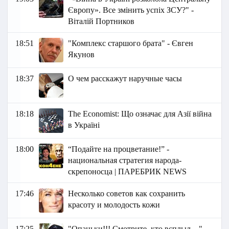
Європу». Все змінить успіх ЗСУ?" -
Віталій Портников
18:51
"Комплекс старшого брата" - Євген
Якунов
18:37
О чем расскажут наручные часы
18:18
The Economist: Що означає для Азії війна
в Україні
18:00
“Подайте на процветание!” -
национальная стратегия народа-
скрепоносца | ПАРЕБРИК NEWS
17:46
Несколько советов как сохранить
красоту и молодость кожи
17:25
"Опаньки!!! Смотрите, кто всплыл…" -