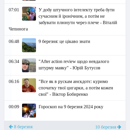
07:01
У добу штучного інтелекту треба бути
сучасним й іронічним, а потім не
забувати плюнути через плече - Віталій
Чепинога
06:48
9 березня: це цікаво знати
06:34
"After action review щодо невдалого
штурму маяку" - Юрій Бутусов
06:16
"Все як в рускам анєкдотє: куримо
спочатку твої цигарки, а потім кожен
свої" - Віктор Бобиренко
00:09
Гороскоп на 9 березня 2024 року
8 березня
10 березня