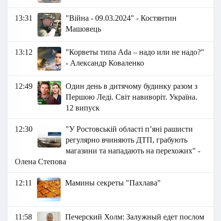
13:31
"Війна - 09.03.2024" - Костянтин
Машовець
13:12
"Корветы типа Ada – надо или не надо?"
- Александр Коваленко
12:49
Один день в дитячому будинку разом з
Першою Леді. Світ навиворіт. Україна.
12 випуск
12:30
"У Ростовській області п’яні рашисти
регулярно вчиняють ДТП, грабують
магазини та нападають на перехожих" -
Олена Степова
12:11
Мамины секреты "Пахлава"
11:58
Печерский Холм: Залужный едет послом