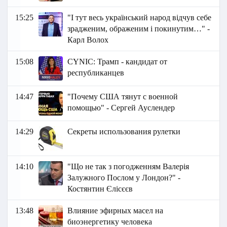
15:25
"І тут весь український народ відчув себе
зрадженим, ображеним і покинутим…" -
Карл Волох
15:08
СYNIC: Трамп - кандидат от
республиканцев
14:47
"Почему США тянут с военной
помощью" - Сергей Ауслендер
14:29
Секреты использования рулетки
14:10
"Що не так з погодженням Валерія
Залужного Послом у Лондон?" -
Костянтин Єлісєєв
13:48
Влияние эфирных масел на
биоэнергетику человека