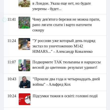
в Лондон. Указа еще нет, но будьте
уверены - будет...
11:41
Чому дев'ятого березня не можна прати,
рано лягати спати і варто наточити
сокиру
11:24
"У россиян уже который день подряд
экстаз по уничтожению М142
HIMARS..." - Александр Коваленко
11:07
Подкормите ТАК тюльпаны и нарциссы
весной до цветения- результат удивит!
10:43
"Прошли два года и четырнадцать дней
войны" - Альфред Кох
10:24
Підсумки тижня в освіті: головні події