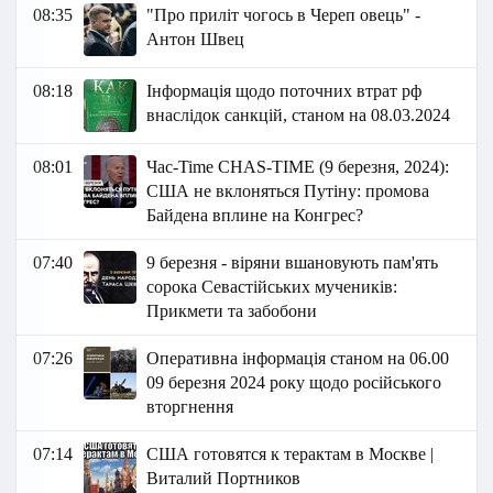
08:35
"Про приліт чогось в Череп овець" -
Антон Швец
08:18
Інформація щодо поточних втрат рф
внаслідок санкцій, станом на 08.03.2024
08:01
Час-Time CHAS-TIME (9 березня, 2024):
США не вклоняться Путіну: промова
Байдена вплине на Конгрес?
07:40
9 березня - віряни вшановують пам'ять
сорока Севастійських мучеників:
Прикмети та забобони
07:26
Оперативна інформація станом на 06.00
09 березня 2024 року щодо російського
вторгнення
07:14
США готовятся к терактам в Москве |
Виталий Портников