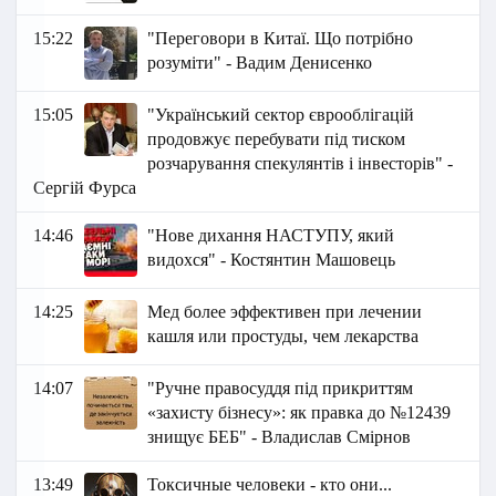
15:22
"Переговори в Китаї. Що потрібно
розуміти" - Вадим Денисенко
15:05
"Український сектор єврооблігацій
продовжує перебувати під тиском
розчарування спекулянтів і інвесторів" -
Сергій Фурса
14:46
"Нове дихання НАСТУПУ, який
видохся" - Костянтин Машовець
14:25
Мед более эффективен при лечении
кашля или простуды, чем лекарства
14:07
"Ручне правосуддя під прикриттям
«захисту бізнесу»: як правка до №12439
знищує БЕБ" - Владислав Смірнов
13:49
Токсичные человеки - кто они...