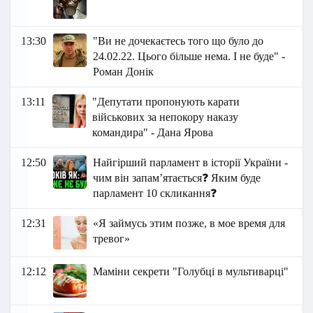
13:30
"Ви не дочекаєтесь того що було до
24.02.22. Цього більше нема. І не буде" -
Роман Донік
13:11
"Депутати пропонують карати
військових за непокору наказу
командира" - Дана Ярова
12:50
Найгірший парламент в історії України -
чим він запам’ятається❓ Яким буде
парламент 10 скликання❓
12:31
«Я займусь этим позже, в мое время для
тревог»
12:12
Маміни секрети "Голубці в мультиварці"