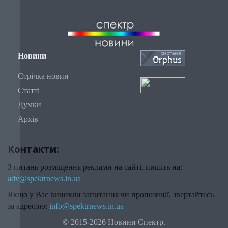
Новини
Стрічка новин
Статті
Думки
Архів
Контакти:
З питань розміщення реклами на сайті, пишіть на:
adv@spektrnews.in.ua
Якщо у Вас виникли запитання чи пропозиції, звертайтесь
за адресою:
info@spektrnews.in.ua
© 2015-2026 Новини Спектр.