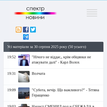
Меню
Усі матеріали за 30 серпня 2025 року (50 усього)
19:52
"Нічого не віддає,, крім обіцянки не
атакувати далі" - Карл Волох
19:31
Волчата
19:09
"Субота, вечір. Що важливого?" - Тетяна
Геращенко
19:03
Нацист СМЕНИЛ пол и СБЕЖАЛА в