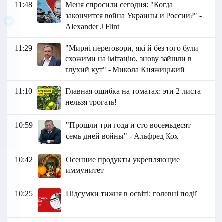
11:48
Меня спросили сегодня: "Когда
закончится война Украины и России?" -
Аlexander J Flint
11:29
"Мирні переговори, які й без того були
схожими на імітацію, знову зайшли в
глухий кут" - Микола Княжицький
11:10
Главная ошибка на томатах: эти 2 листа
нельзя трогать!
10:59
"Прошли три года и сто восемьдесят
семь дней войны" - Альфред Кох
10:42
Осенние продукты укрепляющие
иммунитет
10:25
Підсумки тижня в освіті: головні події