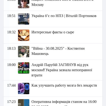
Москву
18:51
Україна бʼє по НПЗ | Віталій Портников
18:32
Интересные факты о сыре
18:13
"Війна - 30.08.2025" - Костянтин
Машовець
18:00
Андрій Парубій ЗАГИНУВ від рук
москви❗ Україна зазнала непоправної
втрати
17:44
Как улучшить работу мозга без лекарств
17:23
Оперативна інформація станом на 16:00