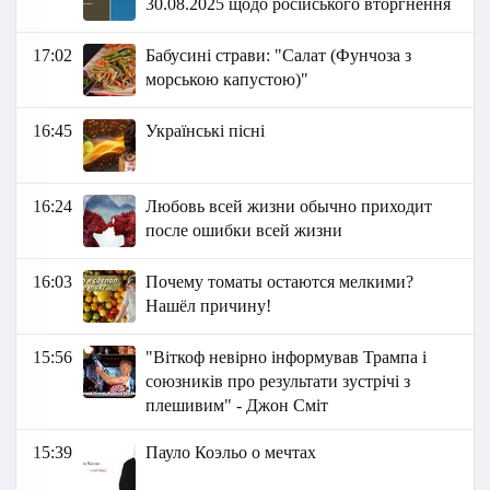
30.08.2025 щодо російського вторгнення
17:02
Бабусині страви: "Салат (Фунчоза з
морською капустою)"
16:45
Українські пісні
16:24
Любовь всей жизни обычно приходит
после ошибки всей жизни
16:03
Почему томаты остаются мелкими?
Нашёл причину!
15:56
"Віткоф невірно інформував Трампа і
союзників про результати зустрічі з
плешивим" - Джон Сміт
15:39
Пауло Коэльо о мечтах