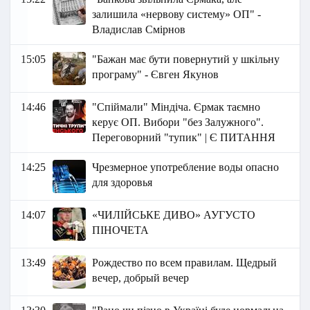
залишила «нервову систему» ОП" -
Владислав Смірнов
15:05
"Бажан має бути повернутий у шкільну
програму" - Євген Якунов
14:46
"Спіймали" Міндіча. Єрмак таємно
керує ОП. Вибори "без Залужного".
Переговорний "тупик" | Є ПИТАННЯ
14:25
Чрезмерное употребление воды опасно
для здоровья
14:07
«ЧИЛІЙСЬКЕ ДИВО» АУГУСТО
ПІНОЧЕТА
13:49
Рождество по всем правилам. Щедрый
вечер, добрый вечер