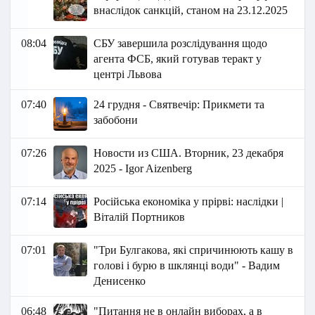
внаслідок санкцій, станом на 23.12.2025
08:04
СБУ завершила розслідування щодо
агента ФСБ, який готував теракт у
центрі Львова
07:40
24 грудня - Святвечір: Прикмети та
забобони
07:26
Новости из США. Вторник, 23 декабря
2025 - Igor Aizenberg
07:14
Російська економіка у прірві: наслідки |
Віталій Портников
07:01
"Три Булгакова, які спричинюють кашу в
голові і бурю в шклянці води" - Вадим
Денисенко
06:48
"Питання не в онлайн виборах, а в