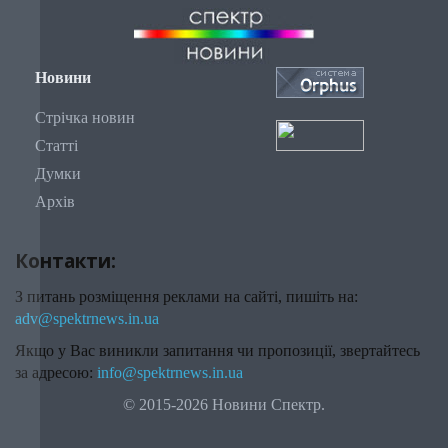
Новини
Стрічка новин
Статті
Думки
Архів
Контакти:
З питань розміщення реклами на сайті, пишіть на:
adv@spektrnews.in.ua
Якщо у Вас виникли запитання чи пропозиції, звертайтесь
за адресою:
info@spektrnews.in.ua
© 2015-2026 Новини Спектр.