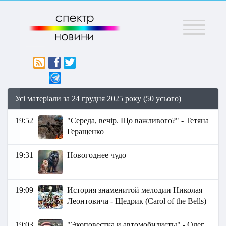
Меню
Усі матеріали за 24 грудня 2025 року (50 усього)
19:52
"Середа, вечір. Що важливого?" - Тетяна
Геращенко
19:31
Новогоднее чудо
19:09
История знаменитой мелодии Николая
Леонтовича - Щедрик (Carol of the Bells)
19:03
"Экоповестка и автомобилисты" - Олег