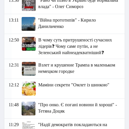
13:30
"Рано чи пізно в Україні буде нормальна
влада" - Олег Симороз
13:11
"Війна прототипів" - Кирило
Данильченко
12:50
В чому суть притрушеності сучасних
лідерів❓ Чому саме путін, а не
Зеленський найнеадекватніший❓
12:31
Взлет и крушение Трампа в маленьком
немецком городке
12:12
Маміни секрети "Омлет із шинкою"
11:48
"Про онко. Є погані новини й хороші" -
Тетяна Доцяк
11:29
"Надії демократів покладаються на