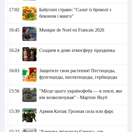
17:02
Бабусині страви: "Салат із броколі з
беконом і манго"
16:45
Musique de Noel en Francais 2026
16:24
Создаем в доме атмосферу праздника
16:03
Защитите свои растения! Пестициды,
фунгициды, инсектициды, гербициды
15:56
"Місце цього українофоба — в пеклі, яке
він возвеличував" - Мартин Якуб
15:39
Армия Китая: Грозная сила или фарс
15:22
"Банкова звільнила Єрмака, але