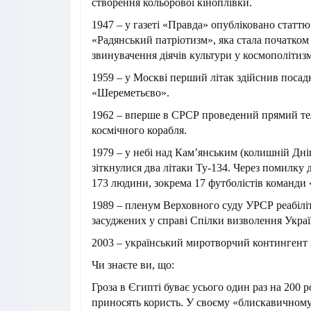
створення кольорової кіноплівки.
1947 – у газеті «Правда» опубліковано стат
«Радянський патріотизм», яка стала початком 
звинувачення діячів культури у космополітизм
1959 – у Москві перший літак здійснив посад
«Шереметьєво».
1962 – вперше в СРСР проведений прямий тел
космічного корабля.
1979 – у небі над Кам’янським (колишній Дн
зіткнулися два літаки Ту-134. Через помилку 
173 людини, зокрема 17 футболістів команди
1989 – пленум Верховного суду УРСР реабіліт
засуджених у справі Спілки визволення Украї
2003 – український миротворчий контингент 
Чи знаєте ви, що:
Гроза в Єгипті буває усього один раз на 200 
приносять користь. У своєму «блискавичному