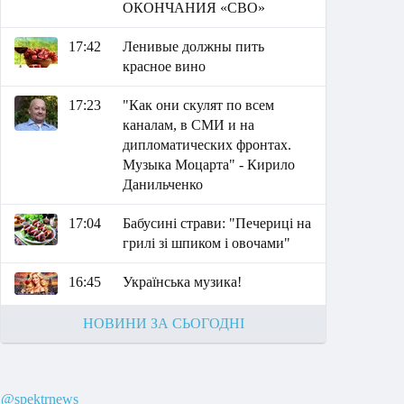
ОКОНЧАНИЯ «СВО»
17:42
Ленивые должны пить
красное вино
17:23
"Как они скулят по всем
каналам, в СМИ и на
дипломатических фронтах.
Музыка Моцарта" - Кирило
Данильченко
17:04
Бабусині страви: "Печериці на
грилі зі шпиком і овочами"
16:45
Українська музика!
НОВИНИ ЗА СЬОГОДНІ
@spektrnews