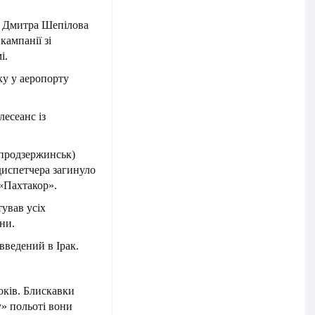
тю Дмитра Шепілова
кампанії зі
і.
ку у аеропорту
есеанс із
іпродзержинськ)
диспетчера загинуло
 «Пахтакор».
ував усіх
ни.
введений в Ірак.
років. Блискавки
» польоті вони