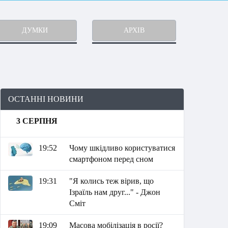
ДУМКИ
АРХІВ
ОСТАННІ НОВИНИ
3 СЕРПНЯ
19:52
Чому шкідливо користуватися
смартфоном перед сном
19:31
"Я колись теж вірив, що
Ізраїль нам друг..." - Джон
Сміт
19:09
Масова мобілізація в росії?