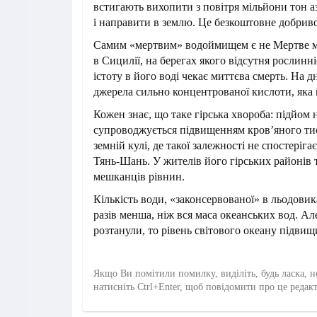
встигають вихопити з повітря мільйони тон аз
і направити в землю. Це безкоштовне добриво
Самим «мертвим» водоймищем є не Мертве мо
в Сицилії, на берегах якого відсутня рослинні
істоту в його воді чекає миттєва смерть. На д
джерела сильно концентрованої кислоти, яка 
Кожен знає, що таке гірська хвороба: підйом
супроводжується підвищенням кров’яного тис
земній кулі, де такої залежності не спостеріга
Тянь-Шань. У жителів його гірських районів 
мешканців рівнин.
Кількість води, «законсервованої» в льодовика
разів менша, ніж вся маса океанських вод. А
розтанули, то рівень світового океану підвищи
Якщо Ви помітили помилку, виділіть, будь ласка, н
натисніть Ctrl+Enter, щоб повідомити про це редак