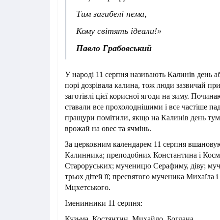
Тим загибелі нема,
Кому світять ідеали!»
Павло Грабовський
У народі 11 серпня називають Калинів день а
порі дозрівала калина, тож люди зазвичай пр
заготівлі цієї корисної ягоди на зиму. Почина
ставали все прохолоднішими і все частіше па
пращури помітили, якщо на Калинів день тум
врожай на овес та ячмінь.
За церковним календарем 11 серпня вшанову
Калинника; преподобних Константина і Косм
Староруських; мученицю Серафиму, діву; му
трьох дітей її; пресвятого мученика Михаїла 
Мцхетського.
Іменинники 11 серпня:
Кузьма, Костянтин, Михайло, Богдана.