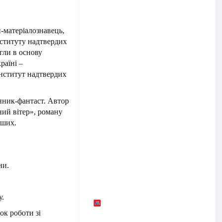
-матеріалознавець,
нституту надтвердих
ягли в основу
раїні –
Інститут надтвердих
нник-фантаст. Автор
ий вітер», роману
нших.
ни.
у.
ок роботи зі