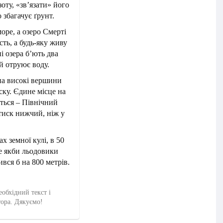
оту, «зв’язати» його
 збагачує ґрунт.
ре, а озеро Смерті
сть, а будь-яку живу
ні озера б’ють два
й отруює воду.
 на високі вершини
ку. Єдине місце на
ється – Північний
тиск нижчий, ніж у
х земної кулі, в 50
ле якби льодовики
вся б на 800 метрів.
еобхідний текст і
тора. Дякуємо!