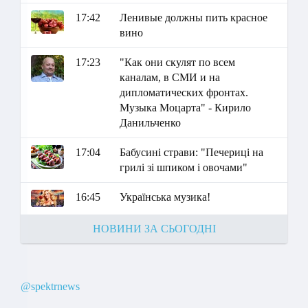
17:42
Ленивые должны пить красное
вино
17:23
"Как они скулят по всем
каналам, в СМИ и на
дипломатических фронтах.
Музыка Моцарта" - Кирило
Данильченко
17:04
Бабусині страви: "Печериці на
грилі зі шпиком і овочами"
16:45
Українська музика!
НОВИНИ ЗА СЬОГОДНІ
@spektrnews