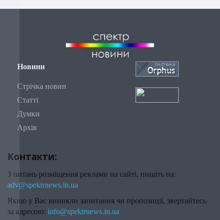
Новини
Стрічка новин
Статті
Думки
Архів
Контакти:
З питань розміщення реклами на сайті, пишіть на:
adv@spektrnews.in.ua
Якщо у Вас виникли запитання чи пропозиції, звертайтесь
за адресою:
info@spektrnews.in.ua