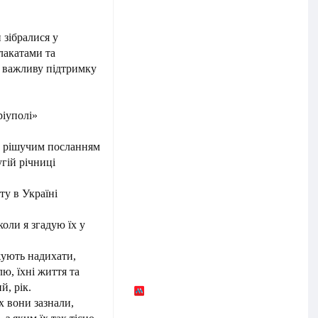
 зібралися у
лакатами та
 важливу підтримку
ріуполі»
 з рішучим посланням
угій річниці
ту в Україні
коли я згадую їх у
жують надихати,
ю, їхні життя та
й, рік.
х вони зазнали,