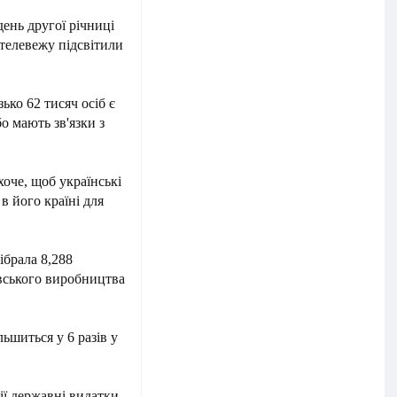
день другої річниці
телевежу підсвітили
ько 62 тисяч осіб є
 мають зв'язки з
оче, щоб українські
 його країні для
ібрала 8,288
вського виробництва
ьшиться у 6 разів у
ї державні видатки