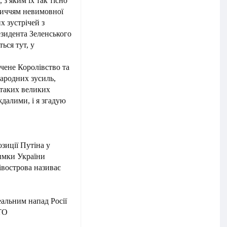
з яким їх так тісно
бличчям невимовної
х зустрічей з
резидента Зеленського
ься тут, у
чене Королівство та
ародних зусиль,
 таких великих
ждалими, і я згадую
зиції Путіна у
имки України
вострова називає
альним напад Росії
ТО