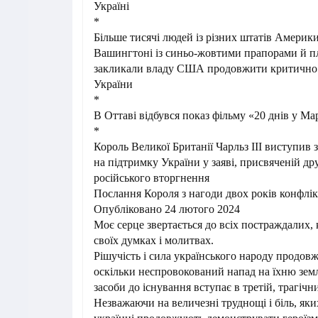
Україні
*
Більше тисячі людей із різних штатів Америки
Вашингтоні із синьо-жовтими прапорами й п
закликали владу США продовжити критично
України
*
В Оттаві відбувся показ фільму «20 днів у Ма
*
Король Великої Британії Чарльз ІІІ виступив
на підтримку України у заяві, присвяченій др
російського вторгнення
Послання Короля з нагоди двох років конфлік
Опубліковано 24 лютого 2024
Моє серце звертається до всіх постраждалих, 
своїх думках і молитвах.
Рішучість і сила українського народу продов
оскільки неспровокований напад на їхню земл
засоби до існування вступає в третій, трагічни
Незважаючи на величезні труднощі і біль, яки