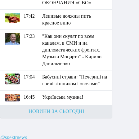
ОКОНЧАНИЯ «СВО»
17:42
Ленивые должны пить
красное вино
17:23
"Как они скулят по всем
каналам, в СМИ и на
дипломатических фронтах.
Музыка Моцарта" - Кирило
Данильченко
17:04
Бабусині страви: "Печериці на
грилі зі шпиком і овочами"
16:45
Українська музика!
НОВИНИ ЗА СЬОГОДНІ
@spektrnews