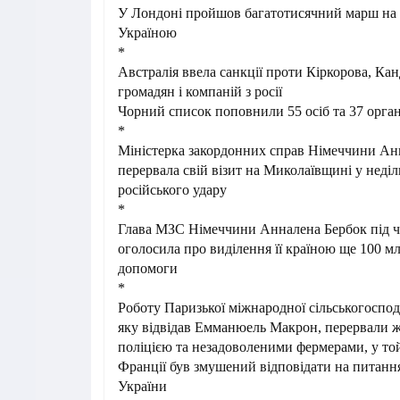
У Лондоні пройшов багатотисячний марш на з
Україною
*
Австралія ввела санкції проти Кіркорова, Кан
громадян і компаній з росії
Чорний список поповнили 55 осіб та 37 орган
*
Міністерка закордонних справ Німеччини Ан
перервала свій візит на Миколаївщині у неділ
російського удару
*
Глава МЗС Німеччини Анналена Бербок під ча
оголосила про виділення її країною ще 100 м
допомоги
*
Роботу Паризької міжнародної сільськогоспод
яку відвідав Емманюель Макрон, перервали ж
поліцією та незадоволеними фермерами, у той
Франції був змушений відповідати на питанн
України