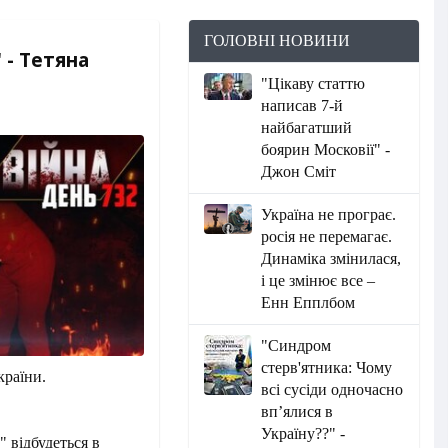
ГОЛОВНІ НОВИНИ
 - Тетяна
"Цікаву статтю
написав 7-й
найбагатший
боярин Московії" -
Джон Сміт
Україна не програє.
росія не перемагає.
Динаміка змінилася,
і це змінює все –
Енн Епплбом
"Синдром
стерв'ятника: Чому
країни.
всі сусіди одночасно
вп’ялися в
Україну??" -
 відбудеться в