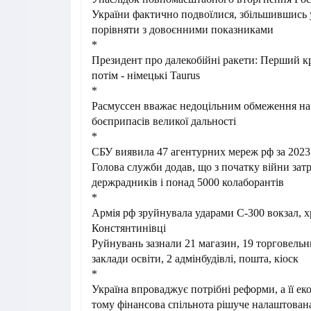
України фактично подвоїлися, збільшившись у
порівняти з довоєнними показниками
*
Президент про далекобійні ракети: Перший к
потім - німецькі Taurus
*
Расмуссен вважає недоцільним обмеження на 
боєприпасів великої дальності
*
СБУ виявила 47 агентурних мереж рф за 2023
Голова служби додав, що з початку війни за
держрадників і понад 5000 колаборантів
*
Армія рф зруйнувала ударами С-300 вокзал, х
Констянтинівці
Руйнувань зазнали 21 магазин, 19 торговельн
заклади освіти, 2 адмінбудівлі, пошта, кіоск
*
Україна впроваджує потрібні реформи, а її ек
тому фінансова спільнота рішуче налаштован