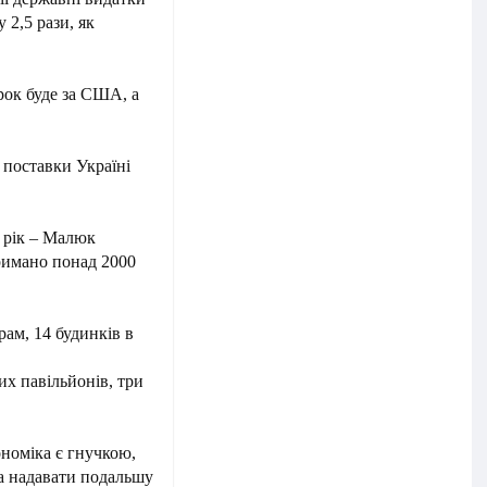
 2,5 рази, як
рок буде за США, а
поставки Україні
 рік – Малюк
тримано понад 2000
рам, 14 будинків в
их павільйонів, три
ономіка є гнучкою,
а надавати подальшу