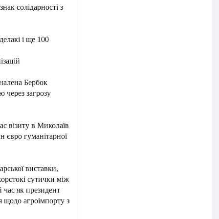
нак солідарності з
делакі і ще 100
ізацій
налена Бербок
ю через загрозу
с візиту в Миколаїв
лн євро гуманітарної
арської виставки,
орстокі сутички між
 час як президент
я щодо агроімпорту з