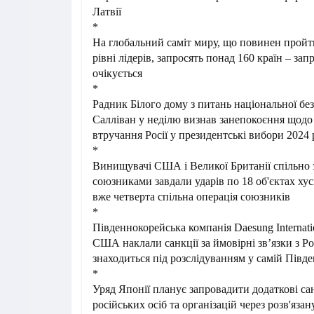
Латвії
*
На
глобальний саміт миру, що повинен пройт
рівні лідерів, запросять понад 160 країн – з
очікується
*
Радник Білого дому з питань національної б
Салліван у неділю визнав занепокоєння щод
втручання Росії у президентські вибори 2024
*
Винищувачі США і Великої Британії спільно
союзниками завдали ударів по 18 об'єктах хус
вже четверта спільна операція союзників
*
Південнокорейська компанія Daesung Internatio
США наклали санкції за ймовірні зв’язки з Ро
знаходиться під розслідуванням у самій Півде
*
Уряд Японії планує запровадити додаткові са
російських осіб та організацій через розв'яз