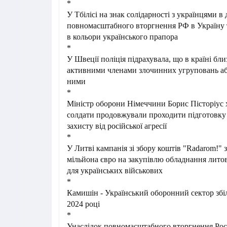
*
У Тбілісі на знак солідарності з українцями в 
повномасштабного вторгнення РФ в Україну 
в кольори українського прапора
*
У Швеції поліція підрахувала, що в країні близ
активними членами злочинних угруповань або
ними
*
Міністр оборони Німеччини Борис Пісторіус х
солдати продовжували проходити підготовку в
захисту від російської агресії
*
У Литві кампанія зі збору коштів "Radarom!" з
мільйона євро на закупівлю обладнання лито
для українських військових
*
Камишін - Український оборонний сектор збіл
2024 році
*
Унаслідок повномасштабного вторгнення Росі