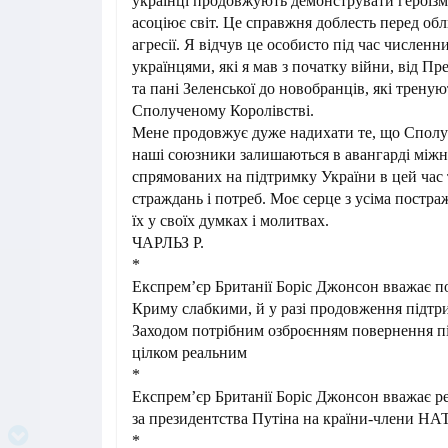
українці продовжують демонструвати героїзм, 
асоціює світ. Це справжня доблесть перед о
агресії. Я відчув це особисто під час численни
українцями, які я мав з початку війни, від П
та пані Зеленської до новобранців, які тренуют
Сполученому Королівстві.
Мене продовжує дуже надихати те, що Сполу
наші союзники залишаються в авангарді міжн
спрямованих на підтримку України в цей час
страждань і потреб. Моє серце з усіма постра
їх у своїх думках і молитвах.
ЧАРЛЬЗ Р.
*
Експрем’єр Британії Боріс Джонсон вважає по
Криму слабкими, й у разі продовження підтр
Заходом потрібним озброєнням повернення пі
цілком реальним
*
Експрем’єр Британії Боріс Джонсон вважає ре
за президентства Путіна на країни-члени НА
*