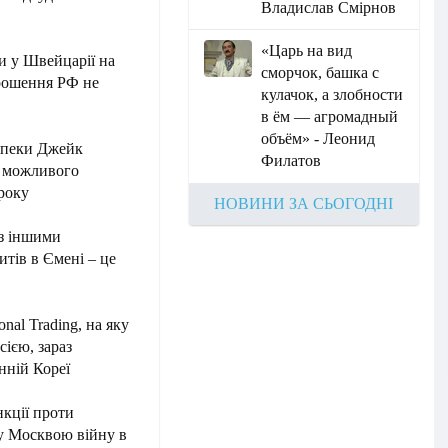
Владислав Смірнов
«Царь на вид
и у Швейцарії на
сморчок, башка с
апрошення РФ не
кулачок, а злобности
в ём — агромадный
объём» - Леонид
езпеки Джейк
Филатов
о можливого
 року
НОВИНИ ЗА СЬОГОДНІ
 з іншими
итів в Ємені – це
nal Trading, на яку
сією, зараз
нній Кореї
нкції проти
ану Москвою війну в