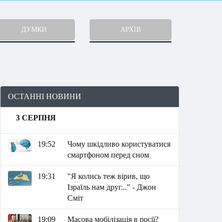
ДУМКИ
АРХІВ
ОСТАННІ НОВИНИ
3 СЕРПНЯ
19:52
Чому шкідливо користуватися
смартфоном перед сном
19:31
"Я колись теж вірив, що
Ізраїль нам друг..." - Джон
Сміт
19:09
Масова мобілізація в росії?