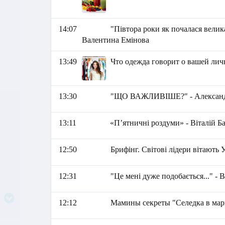
14:07
"Півтора роки як почалася велика
Валентина Емінова
13:49
Что одежда говорит о вашей лич
13:30
"ЩО ВАЖЛИВІШЕ?" - Александ
13:11
«П’ятничні роздуми» - Віталій Б
12:50
Брифінг. Світові лідери вітають 
12:31
"Це мені дуже подобається..." - 
12:12
Мамины секреты "Селедка в мар