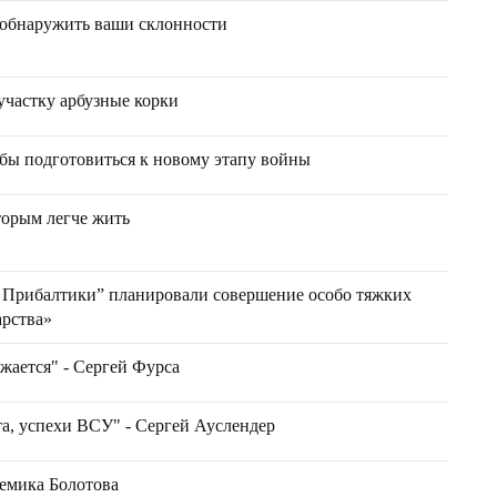
 обнаружить ваши склонности
участку арбузные корки
обы подготовиться к новому этапу войны
торым легче жить
Прибалтики” планировали совершение особо тяжких
арства»
жается" - Сергей Фурса
а, успехи ВСУ" - Сергей Ауслендер
демика Болотова