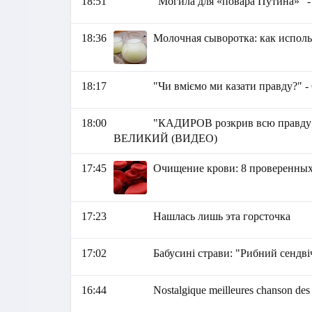
18:51
"Могила для «повара Путина»" 
18:36
Молочная сыворотка: как исполь
18:17
"Чи вміємо ми казати правду?" 
18:00
"КАДИРОВ розкрив всю правду
ВЕЛИКИЙ (ВИДЕО)
17:45
Очищение крови: 8 проверенных
17:23
Нашлась лишь эта горсточка
17:02
Бабусині страви: "Рибний сендві
16:44
Nostalgique meilleures chanson des