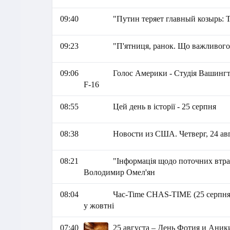
09:40
"Путин теряет главный козырь:
09:23
"П'ятниця, ранок. Що важливого
09:06
Голос Америки - Студія Вашингт
F-16
08:55
Цей день в історії - 25 серпня
08:38
Новости из США. Четверг, 24 авгу
08:21
"Інформація щодо поточних втрат
Володимир Омел'ян
08:04
Час-Time CHAS-TIME (25 серпня,
у жовтні
07:40
25 августа – День Фотия и Аник