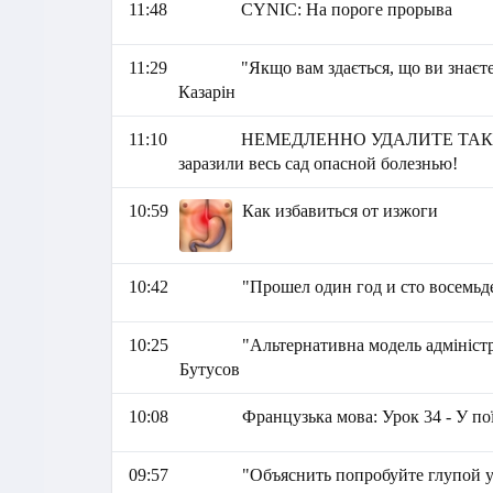
11:48
СYNIC: На пороге прорыва
11:29
"Якщо вам здається, що ви знаєте
Казарін
11:10
НЕМЕДЛЕННО УДАЛИТЕ ТАКИ
заразили весь сад опасной болезнью!
10:59
Как избавиться от изжоги
10:42
"Прошел один год и сто восемьд
10:25
"Альтернативна модель адміністр
Бутусов
10:08
Французька мова: Урок 34 - У пої
09:57
"Объяснить попробуйте глупой у