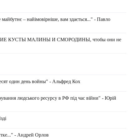
 майбутнє – найімовірніше, вам здається..." - Павло
Е КУСТЫ МАЛИНЫ И СМОРОДИНЫ, чтобы они не
есят один день войны" - Альфред Кох
ування людського ресурсу в РФ під час війни" - Юрій
зді
тке..." - Андрей Орлов