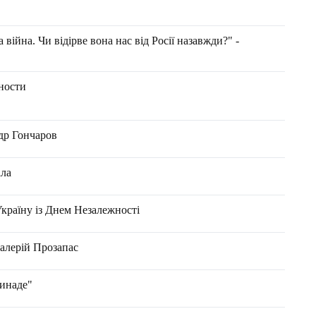
 війна. Чи відірве вона нас від Росії назавжди?" -
ности
р Гончаров
ала
Україну із Днем Незалежності
Валерій Прозапас
инаде"