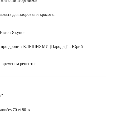
- Виталий Портников
зовать для здоровья и красоты
- Євген Якунов
 про дрони з КЛЕШНЯМИ [Пародія]" - Юрий
 временем рецептов
ч"
 années 70 et 80 ♫