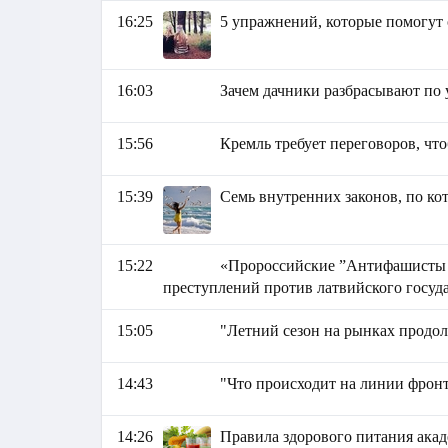
16:25
5 упражнений, которые помогут
16:03
Зачем дачники разбрасывают по 
15:56
Кремль требует переговоров, чт
15:39
Семь внутренних законов, по ко
15:22
«Пророссийские ”Антифашисты 
преступлений против латвийского госуд
15:05
"Летний сезон на рынках продол
14:43
"Что происходит на линии фронт
14:26
Правила здорового питания ака