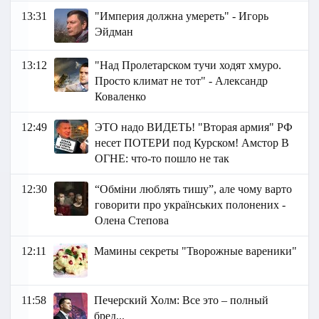
13:31
"Империя должна умереть" - Игорь
Эйдман
13:12
"Над Пролетарском тучи ходят хмуро.
Просто климат не тот" - Александр
Коваленко
12:49
ЭТО надо ВИДЕТЬ! "Вторая армия" РФ
несет ПОТЕРИ под Курском! Амстор В
ОГНЕ: что-то пошло не так
12:30
“Обміни люблять тишу”, але чому варто
говорити про українських полонених -
Олена Степова
12:11
Мамины секреты "Творожные вареники"
11:58
Печерский Холм: Все это – полный
бред...