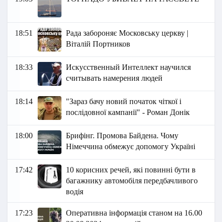
18:51
Рада забороняє Московську церкву |
Віталій Портников
18:33
Искусственный Интеллект научился
считывать намерения людей
18:14
"Зараз бачу новий початок чіткої і
послідовної кампанії" - Роман Донік
18:00
Брифінг. Промова Байдена. Чому
Німеччина обмежує допомогу Україні
17:42
10 корисних речей, які повинні бути в
багажнику автомобіля передбачливого
водія
17:23
Оперативна інформація станом на 16.00