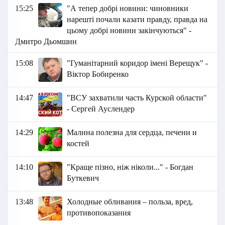
15:25
"А тепер добрі новини: чиновники
нарешті почали казати правду, правда на
цьому добрі новини закінчуються" -
Дмитро Дьомшин
15:08
"Гуманітарний коридор імені Верещук" -
Віктор Бобиренко
14:47
"ВСУ захватили часть Курской области"
- Сергей Ауслендер
14:29
Малина полезна для сердца, печени и
костей
14:10
"Краще пізно, ніж ніколи..." - Богдан
Буткевич
13:48
Холодные обливания – польза, вред,
противопоказания