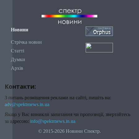
Новини
Стрічка новин
Статті
Думки
Архів
Контакти:
З питань розміщення реклами на сайті, пишіть на:
adv@spektrnews.in.ua
Якщо у Вас виникли запитання чи пропозиції, звертайтесь
за адресою:
info@spektrnews.in.ua
© 2015-2026 Новини Спектр.