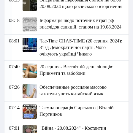
20.08.2024 щодо російського вторгнення
08:18
Інформація щодо поточних втрат рф
внаслідок санкцій, станом на 19.08.2024
08:01
Час-Time CHAS-TIME (20 серпня, 2024):
З’їзд Демократичної партії. Чого
очікують українці Чикаго
07:40
20 серпня - Всесвітній день лінощів:
Прикмети та забобони
07:26
Обеспеченные россияне массово
захотели учить китайский язык
07:14
Таємна операція Сирського | Віталій
Портников
07:01
"Війна - 20.08.2024" - Костянтин