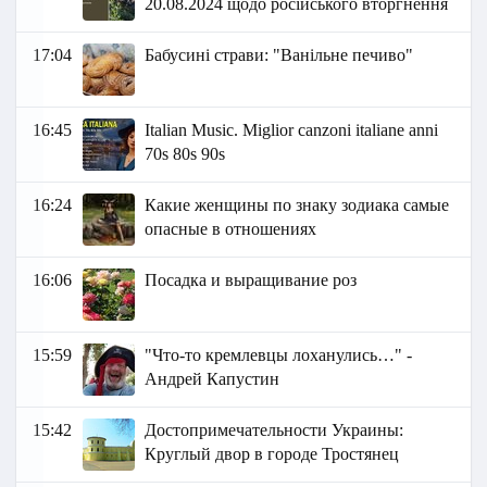
20.08.2024 щодо російського вторгнення
17:04
Бабусині страви: "Ванільне печиво"
16:45
Italian Music. Miglior canzoni italiane anni
70s 80s 90s
16:24
Какие женщины по знаку зодиака самые
опасные в отношениях
16:06
Посадка и выращивание роз
15:59
"Что-то кремлевцы лоханулись…" -
Андрей Капустин
15:42
Достопримечательности Украины:
Круглый двор в городе Тростянец