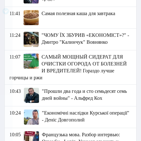
11:41
Самая полезная каша для завтрака
11:24
"ЧОМУ ЇХ ЗБУРИВ «ЕКОНОМІСТ»?" -
Дмитро "Калинчук" Вовнянко
11:07
САМЫЙ МОЩНЫЙ СИДЕРАТ ДЛЯ
ОЧИСТКИ ОГОРОДА ОТ БОЛЕЗНЕЙ
И ВРЕДИТЕЛЕЙ! Гораздо лучше
горчицы и ржи
10:43
"Прошли два года и сто семьдесят семь
дней войны" - Альфред Кох
10:24
"Економічні наслідки Курської операції"
- Деніс Довгополий
10:05
Французька мова. Разбор интервью: