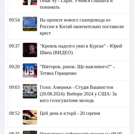
Omar Sy - Lupin. Учимся слышать и
понимать
09:54
На проекте нового газопровода из
России в Китай окончательно поставили
крест
09:37
"Кремль надолго увяз в Курске" - Юрий
Швец (ВИДЕО)
09:20
"Вівторок, ранок. Що важливого?" -
Тетяна Геращенко
09:03
Голос Америки - Студія Вашингтон
(20.08.2024): Вибори 2024 у США: За
кого голосуватиме молодь
08:52
Цей день в історії - 20 серпня
08:35
Оперативна інформація станом на 08.00