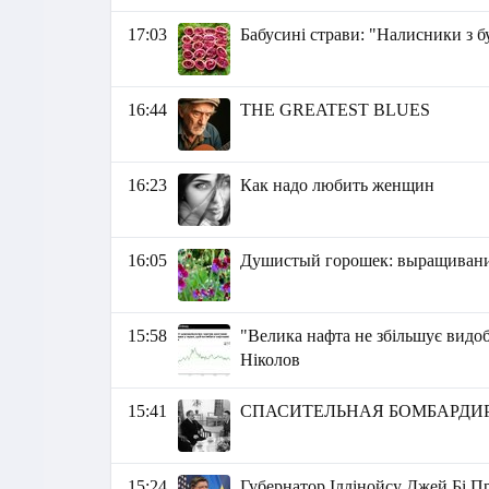
17:03
Бабусині страви: "Налисники з б
16:44
THE GREATEST BLUES
16:23
Как надо любить женщин
16:05
Душистый горошек: выращивание
15:58
"Велика нафта не збільшує видо
Ніколов
15:41
СПАСИТЕЛЬНАЯ БОМБАРДИ
15:24
Губернатор Іллінойсу Джей Бі П