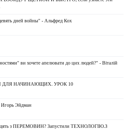
а
девять дней войны" - Альфред Кох
остями" ви хочете апелювати до цих людей?" - Віталій
Я ДЛЯ НАЧИНАЮЩИХ. УРОК 10
- Игорь Эйдман
ходять з ПЕРЕМОВИН? Запустили ТЕХНОЛОГІЮ.З