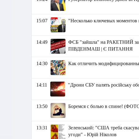
15:07
"Несколько ключевых моментов из
14:49
ФСБ "зайшла" на РАКЕТНИЙ заво
ПІВДЕНМАШ | Є ПИТАННЯ
14:30
Как отличить модифицированный
14:11
"Дрони СБУ палять російську обо
13:50
Боремся с болью в спине! (ФОТ
13:31
Зеленський: "США треба скасуват
угоди" - Юрій Ніколов