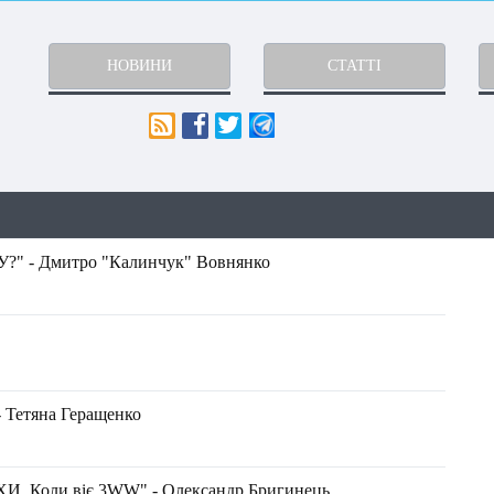
НОВИНИ
СТАТТІ
" - Дмитро "Калинчук" Вовнянко
- Тетяна Геращенко
 Коли віє 3WW" - Олександр Бригинець