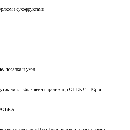
уряком і сухофруктами"
, посадка и уход
буток на тлі збільшення пропозиції ОПЕК+" - Юрій
РОВКА
ріцкер виголосив у Нью-Гемпширі епохальну промову