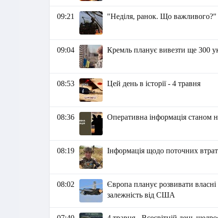
09:21
"Неділя, ранок. Що важливого?"
09:04
Кремль планує вивезти ще 300 ук
08:53
Цей день в історії - 4 травня
08:36
Оперативна інформація станом на
08:19
Інформація щодо поточних втрат 
08:02
Європа планує розвивати власні
залежність від США
07:40
4 травня - Всесвітній день щедр