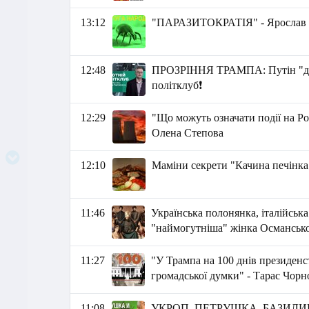
13:12
"ПАРАЗИТОКРАТІЯ" - Ярослав 
12:48
ПРОЗРІННЯ ТРАМПА: Путін "дійс
політклуб❗️
12:29
"Що можуть означати події на Ро
Олена Степова
12:10
Маміни секрети "Качина печінка
11:46
Українська полонянка, італійська
"наймогутніша" жінка Османської
11:27
"У Трампа на 100 днів президенс
громадської думки" - Тарас Чорн
11:08
УКРОП, ПЕТРУШКА, БАЗИЛИК 