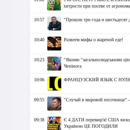
хитрости при посеве от агроном
10:57
"Прошли три года и шестьдесят 
10:40
Развеем мифы о жареной еде!
10:23
"Якими "загальнолюдськими цінн
Чепінога
10:06
ФРАНЦУЗСКИЙ ЯЗЫК C НУЛ
09:55
"Случай в мировой песочнице" 
09:38
Є 4 ДАТИ перемир'я! США ви
Україною ЦЕ ПОГОДИЛИ