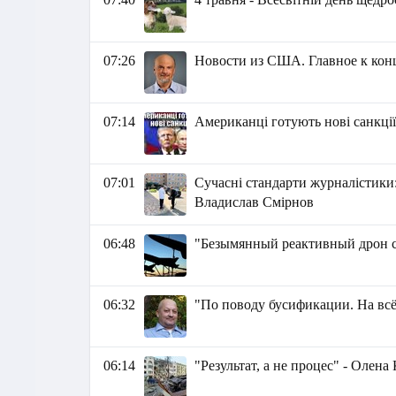
07:26
Новости из США. Главное к концу
07:14
Американці готують нові санкції
07:01
Сучасні стандарти журналістики:
Владислав Смірнов
06:48
"Безымянный реактивный дрон с
06:32
"По поводу бусификации. На всё
06:14
"Результат, а не процес" - Олена