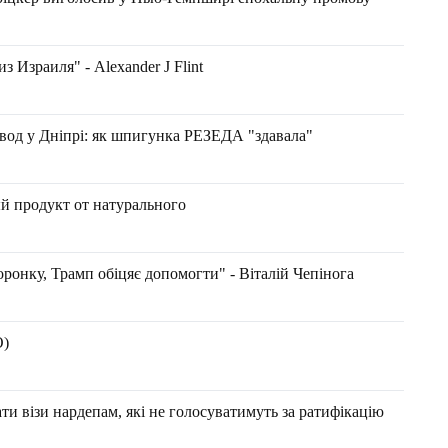
 Израиля" - Аlexander J Flint
д у Дніпрі: як шпигунка РЕЗЕДА "здавала"
 продукт от натурального
ронку, Трамп обіцяє допомогти" - Віталій Чепінога
О)
и візи нардепам, які не голосуватимуть за ратифікацію