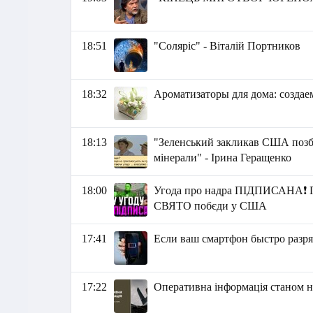
18:51
"Соляріс" - Віталій Портников
18:32
Ароматизаторы для дома: созда
18:13
"Зеленський закликав США позбав
мінерали" - Ірина Геращенко
18:00
Угода про надра ПІДПИСАНА❗ П
СВЯТО побєди у США
17:41
Если ваш смартфон быстро разр
17:22
Оперативна інформація станом на