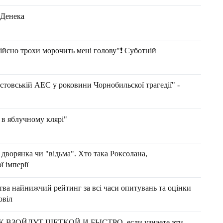
Денека
но трохи морочить мені голову"❗️ Суботній
стовській АЕС у роковини Чорнобильскої трагедії" -
 в яблучному клярі"
 дворянка чи "відьма". Хто така Роксолана,
 імперії
тва найнижчий рейтинг за всі часи опитувань та оцінки
овіл
ВЗОЙДУТ ЩЕТКОЙ И БЫСТРО, если узнаете эти