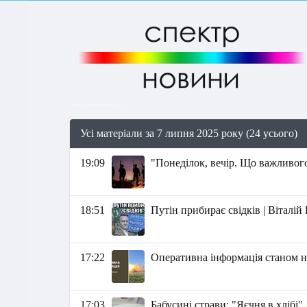
Усі матеріали за 7 липня 2025 року (24 усього)
19:09
"Понеділок, вечір. Що важливого
18:51
Путін прибирає свідків | Віталі
17:22
Оперативна інформація станом на
17:03
Бабусині страви: "Яєчня в хлібі"