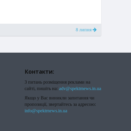
8 липня
Контакти:
З питань розміщення реклами на
сайті, пишіть на:
adv@spektrnews.in.ua
Якщо у Вас виникли запитання чи
пропозиції, звертайтесь за адресою:
info@spektrnews.in.ua