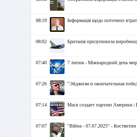
08:19
Інформація щодо поточних втрат 
08:02
Британія призупинила виробницт
07:40
7 липня - Міжнародний день мир
07:26
"Эйджизм и окончательная побед
07:14
Маск cоздает партию Америки |
07:07
"Війна - 07.07.2025" - Костянти