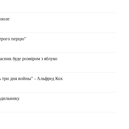
 июле
строго перцю"
асник буде розміром з яблуко
ь три дня войны" - Альфред Кох
одильнику