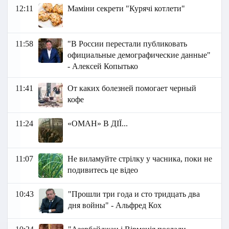
12:11
Маміни секрети "Курячі котлети"
11:58
"В России перестали публиковать
официальные демографические данные"
- Алексей Копытько
11:41
От каких болезней помогает черный
кофе
11:24
«ОМАН» В ДІЇ...
11:07
Не виламуйте стрілку у часника, поки не
подивитесь це відео
10:43
"Прошли три года и сто тридцать два
дня войны" - Альфред Кох