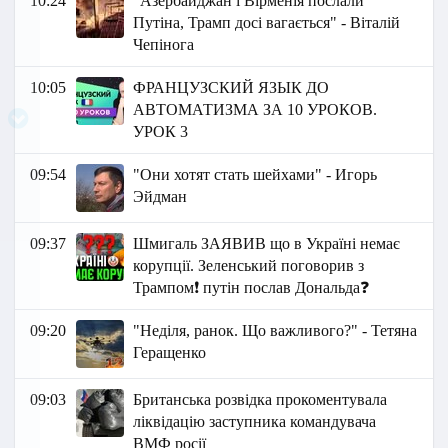
10:24
"Азербайджан і Вірменія послали
Путіна, Трамп досі вагається" - Віталій
Чепінога
10:05
ФРАНЦУЗСКИЙ ЯЗЫК ДО
АВТОМАТИЗМА ЗА 10 УРОКОВ.
УРОК 3
09:54
"Они хотят стать шейхами" - Игорь
Эйдман
09:37
Шмигаль ЗАЯВИВ що в Україні немає
корупції. Зеленський поговорив з
Трампом❗ путін послав Дональда❓
09:20
"Неділя, ранок. Що важливого?" - Тетяна
Геращенко
09:03
Британська розвідка прокоментувала
ліквідацію заступника командувача
ВМФ росії