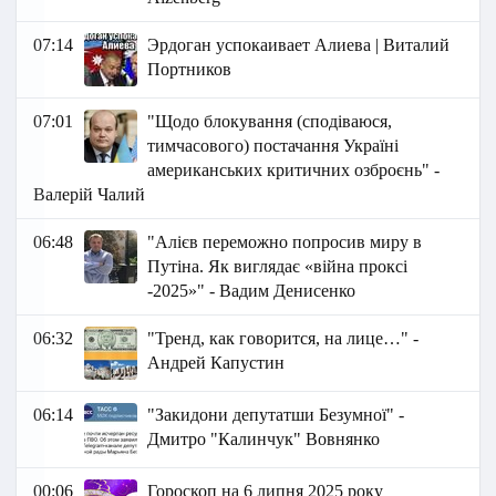
07:14
Эрдоган успокаивает Алиева | Виталий
Портников
07:01
"Щодо блокування (сподіваюся,
тимчасового) постачання Україні
американських критичних озброєнь" -
Валерій Чалий
06:48
"Алієв переможно попросив миру в
Путіна. Як виглядає «війна проксі
-2025»" - Вадим Денисенко
06:32
"Тренд, как говорится, на лице…" -
Андрей Капустин
06:14
"Закидони депутатши Безумної" -
Дмитро "Калинчук" Вовнянко
00:06
Гороскоп на 6 липня 2025 року