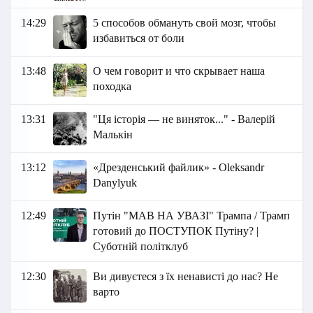
14:29
5 способов обмануть свой мозг, чтобы
избавиться от боли
13:48
О чем говорит и что скрывает наша
походка
13:31
"Ця історія — не виняток..." - Валерій
Малькін
13:12
«Дрезденський файлик» - Oleksandr
Danylyuk
12:49
Путін "МАВ НА УВАЗІ" Трампа / Трамп
готовий до ПОСТУПОК Путіну? |
Суботній політклуб
12:30
Ви дивуєтеся з їх ненaвисті до нас? Не
варто