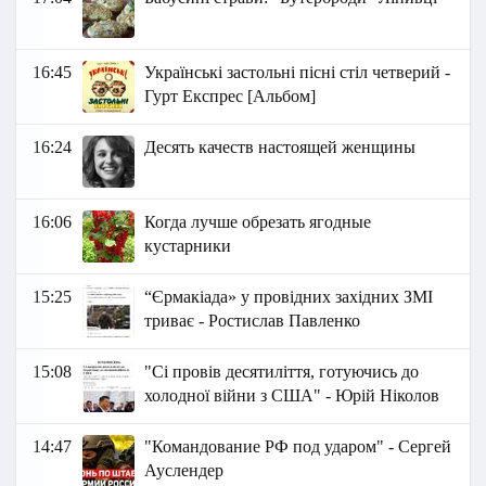
16:45
Українські застольні пісні стіл четверий -
Гурт Експрес [Альбом]
16:24
Десять качеств настоящей женщины
16:06
Когда лучше обрезать ягодные
кустарники
15:25
“Єрмакіада» у провідних західних ЗМІ
триває - Ростислав Павленко
15:08
"Сі провів десятиліття, готуючись до
холодної війни з США" - Юрій Ніколов
14:47
"Командование РФ под ударом" - Сергей
Ауслендер