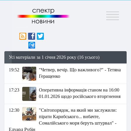
Меню
Усі матеріали за 1 січня 2026 року (16 усього)
19:52
"Четвер, вечір. Що важливого?" - Тетяна
Геращенко
17:23
Оперативна інформація станом на 16:00
01.01.2026 щодо російського вторгнення
12:30
"Світопорядок, на який ми заслужили:
пірати Карибського... вибачте,
Сомалійського моря беруть штурвал" -
Едуард Рубін