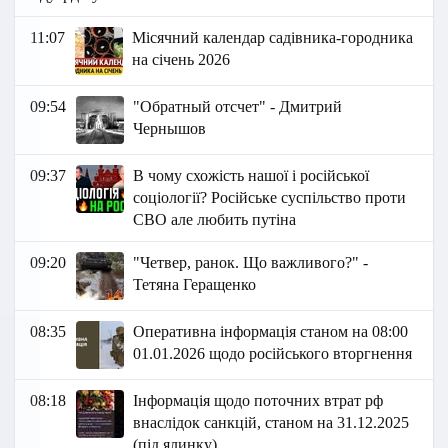
11:07
Місячний календар садівника-городника
на січень 2026
09:54
"Обратный отсчет" - Дмитрий
Чернышов
09:37
В чому схожість нашої і російської
соціології? Російське суспільство проти
СВО але любить путіна
09:20
"Четвер, ранок. Що важливого?" -
Тетяна Геращенко
08:35
Оперативна інформація станом на 08:00
01.01.2026 щодо російського вторгнення
08:18
Інформація щодо поточних втрат рф
внаслідок санкцій, станом на 31.12.2025
(під ялинку)