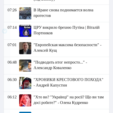
07:26
В Иране снова поднимается волна
протестов
07:14
ЦРУ викрило брехню Путіна | Віталій
Портников
07:01
"Европейская максима безопасности" -
Алексей Кущ
06:48
"Подводить итог непросто..." -
Александр Коваленко
06:30
"ХРОНИКИ КРЕСТОВОГО ПОХОДА"
- Андрей Капустин
06:12
"Хто ви? "Українці" на росії? Що ви там
досі робите?" - Олена Кудренко