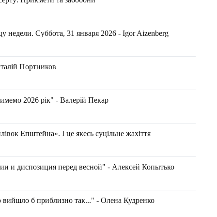
 недели. Суббота, 31 января 2026 - Igor Aizenberg
італій Портников
имемо 2026 рік" - Валерій Пекар
івок Епштейна». І це якесь суцільне жахіття
ии и диспозиция перед весной" - Алексей Копытько
 вийшло б приблизно так..." - Олена Кудренко