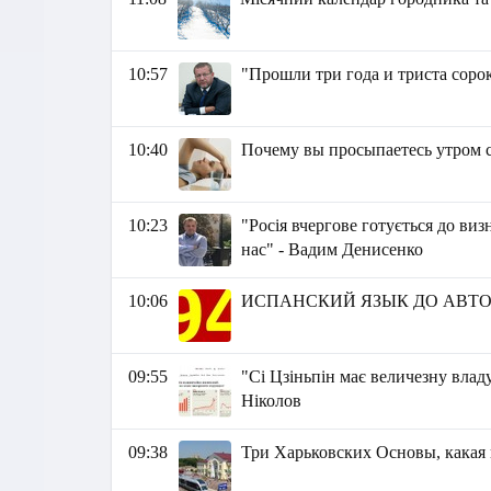
10:57
"Прошли три года и триста соро
10:40
Почему вы просыпаетесь утром 
10:23
"Росія вчергове готується до ви
нас" - Вадим Денисенко
10:06
ИСПАНСКИЙ ЯЗЫК ДО АВТО
09:55
"Сі Цзіньпін має величезну влад
Ніколов
09:38
Три Харьковских Основы, какая 