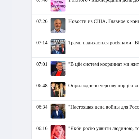
07:26
Новости из США. Главное к концу
07:14
Трамп надихається росіянами | В
07:01
"В цій системі координат ми жит
06:48
Оприлюднено чергову порцію «пл
06:34
"Настоящая цена войны для Росс
06:16
"Якби росію уявити людиною, то