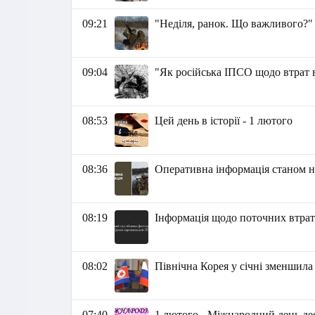
09:21
"Неділя, ранок. Що важливого?"
09:04
"Як російська ІПСО щодо втрат в
08:53
Цей день в історії - 1 лютого
08:36
Оперативна інформація станом на
08:19
Інформація щодо поточних втрат р
08:02
Північна Корея у січні зменшила
07:40
1 лютого - Міжнародний день де