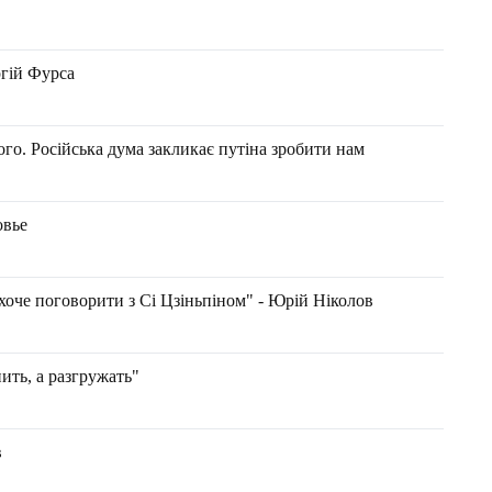
ргій Фурса
го. Російська дума закликає путіна зробити нам
овье
хоче поговорити з Сі Цзіньпіном" - Юрій Ніколов
ить, а разгружать"
в