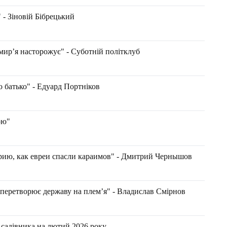
 - Зіновій Бібрецький
р’я насторожує" - Суботній політклуб
 батько" - Едуард Портніков
ою"
рию, как евреи спасли караимов" - Дмитрий Чернышов
ретворює державу на плем’я" - Владислав Смірнов
 садівника на лютий 2026 року