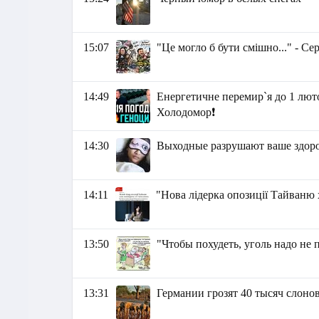
15:07
"Це могло б бути смішно..." - Се
14:49
Енергетичне перемир`я до 1 люто
Холодомор❗
14:30
Выходные разрушают ваше здор
14:11
"Нова лідерка опозиції Тайваню 
13:50
"Чтобы похудеть, уголь надо не п
13:31
Германии грозят 40 тысяч слоно