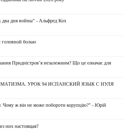
к два дня войны" - Альфред Кох
с головной болью
знання Придністровʼя незалежним? Що це означає для
МАТИЗМА. УРОК 94 ИСПАНСКИЙ ЯЗЫК С НУЛЯ
у. Чому ж він не може побороти корупцію?" - Юрій
из них настоящая?