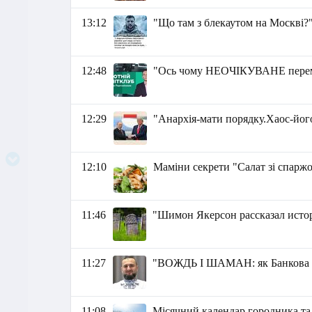
13:12
"Що там з блекаутом на Москві?"
12:48
"Ось чому НЕОЧІКУВАНЕ переми
12:29
"Анархія-мати порядку.Хаос-його
12:10
Маміни секрети "Салат зі спарж
11:46
"Шимон Якерсон рассказал исто
11:27
"ВОЖДЬ І ШАМАН: як Банкова пе
11:08
Місячний календар городника та