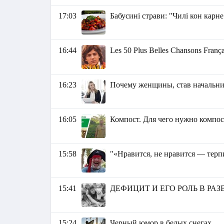
17:03
Бабусині страви: "Чилі кон карне
16:44
Les 50 Plus Belles Chansons França
16:23
Почему женщины, став начальни
16:05
Компост. Для чего нужно компос
15:58
"«Нравится, не нравится — терп
15:41
ДЕФИЦИТ И ЕГО РОЛЬ В РАЗ
15:24
Черный юмор в белых снегах