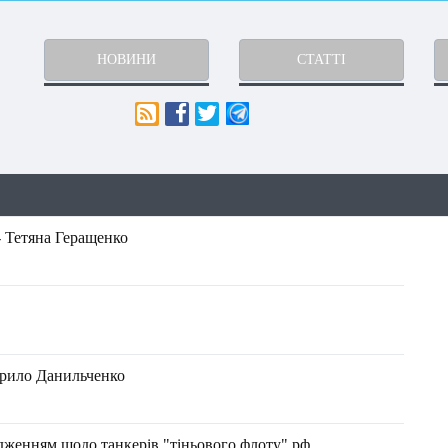
НОВИНИ
СТАТТІ
- Тетяна Геращенко
Кирило Данильченко
едженням щодо танкерів "тіньового флоту" рф