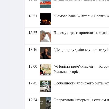
18:51
"Ромова баба" - Віталій Портник
18:35
Почему стресс приводит к седин
18:16
"Дещо про українську політику і
18:00
"«Повість врем'яних літ» – істо
Реальна історія
17:45
Особенности японского быта, ко
17:24
Оперативна інформація станом на