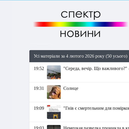
Усі матеріали за 4 лютого 2026 року (50 усього)
19:52
"Середа, вечір. Що важливого?" 
19:31
Солнце
19:09
"Гнів є смертельним для помірко
19:03
Немецкая разведка проникла в 