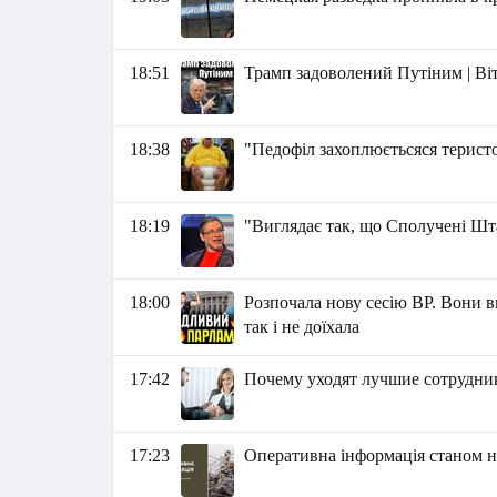
18:51
Трамп задоволений Путіним | Ві
18:38
"Педофіл захоплюєтьсяся теристом
18:19
"Виглядає так, що Сполучені Шт
18:00
Розпочала нову сесію ВР. Вони в
так і не доїхала
17:42
Почему уходят лучшие сотрудник
17:23
Оперативна інформація станом на