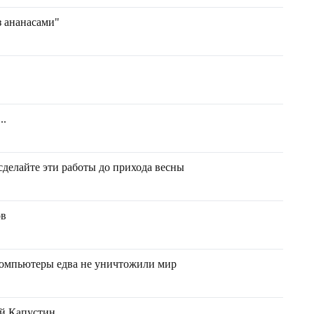
з ананасами"
..
елайте эти работы до прихода весны
ов
компьютеры едва не уничтожили мир
ей Капустин