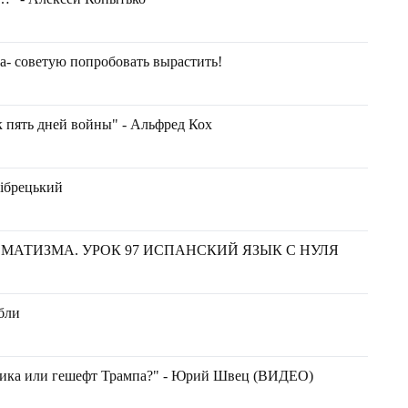
а- советую попробовать вырастить!
к пять дней войны" - Альфред Кох
Бібрецький
МАТИЗМА. УРОК 97 ИСПАНСКИЙ ЯЗЫК С НУЛЯ
бли
тика или гешефт Трампа?" - Юрий Швец (ВИДЕО)