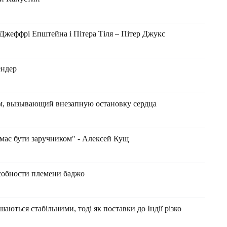
 Джеффрі Епштейна і Пітера Тіля – Пітер Джукс
ендер
м, вызывающий внезапную остановку сердца
е має бути заручником" - Алексей Кущ
обности племени баджо
аються стабільними, тоді як поставки до Індії різко