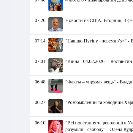
07:26
Новости из США. Вторник, 3 февр
07:14
"Навіщо Путіну «перемирʼя»" - 
07:01
"Війна - 04.02.2026" - Костянти
06:48
"Факты – упрямая вещь" - Вл
06:27
"Розбомблений та холодний Харк
06:10
"Всі повстання та революції в Ук
розуміли - свободу" - Олена Куд