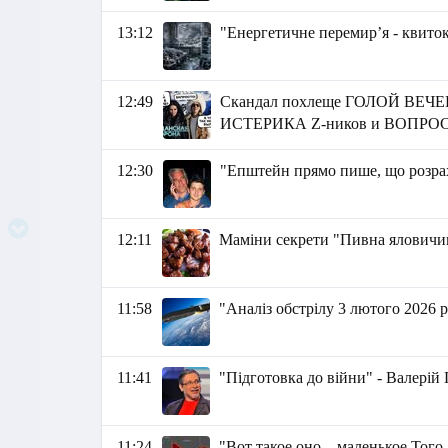
13:12
"Енергетичне перемир’я - квито
12:49
Скандал похлеще ГОЛОЙ ВЕЧ
ИСТЕРИКА Z-ников и ВОПРО
12:30
"Епштейн прямо пише, що розрах
12:11
Маміни секрети "Пивна яловичи
11:58
"Аналіз обстрілу 3 лютого 2026 
11:41
"Підготовка до війни" - Валерій
11:24
"Вот такое оно – маленькое Тог