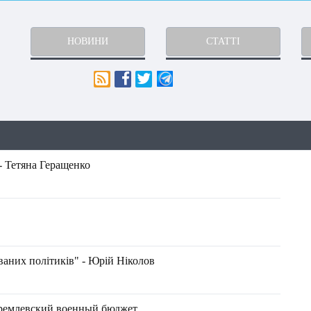
НОВИНИ
СТАТТІ
- Тетяна Геращенко
ваних політиків" - Юрій Ніколов
кремлевский военный бюджет