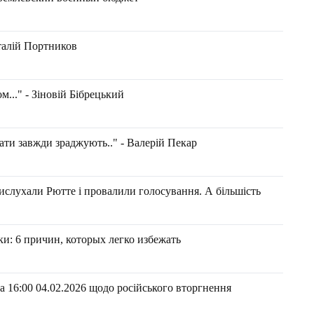
талій Портников
..." - Зіновій Бібрецький
ати завжди зраджують.." - Валерій Пекар
ислухали Рютте і провалили голосування. А більшість
и: 6 причин, которых легко избежать
 16:00 04.02.2026 щодо російського вторгнення