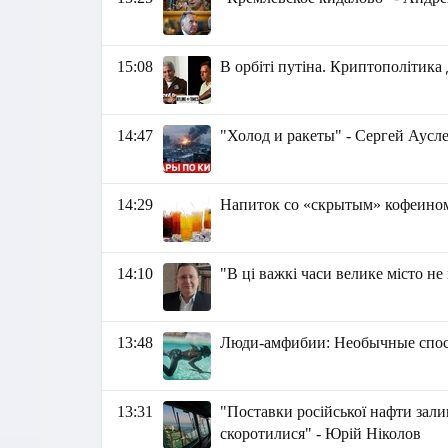
15:08
В орбіті путіна. Криптополітика
14:47
"Холод и ракеты" - Сергей Аусл
14:29
Напиток со «скрытым» кофеино
14:10
"В ці важкі часи велике місто н
13:48
Люди-амфибии: Необычные спос
13:31
"Поставки російської нафти залиш
скоротилися" - Юрій Ніколов