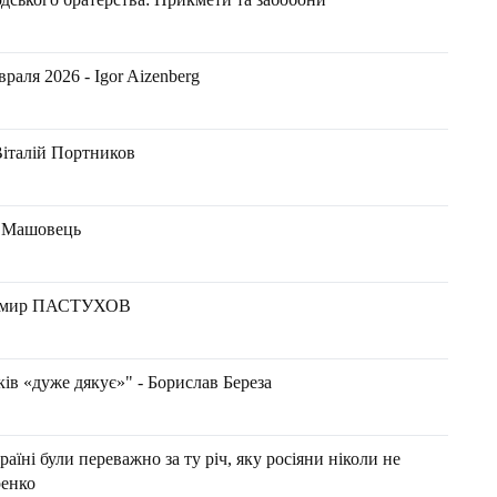
аля 2026 - Igor Aizenberg
Віталій Портников
н Машовець
адимир ПАСТУХОВ
ів «дуже дякує»" - Борислав Береза
раїні були переважно за ту річ, яку росіяни ніколи не
ренко