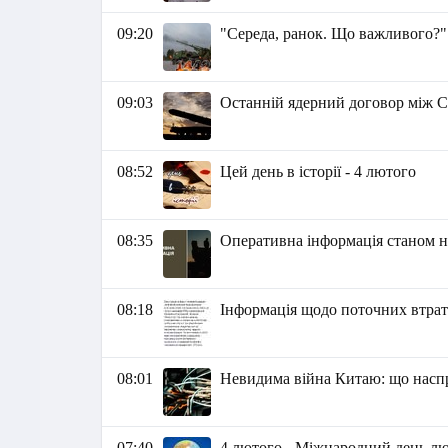
09:20
"Середа, ранок. Що важливого?"
09:03
Останній ядерний договор між С
08:52
Цей день в історії - 4 лютого
08:35
Оперативна інформація станом на
08:18
Інформація щодо поточних втрат р
08:01
Невидима війна Китаю: що наспр
07:40
4 лютого - Міжнародний день лю