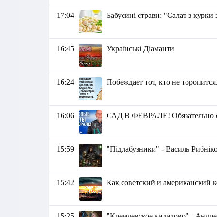
17:04
Бабусині страви: "Салат з курки 
16:45
Українські Діаманти
16:24
Побеждает тот, кто не торопится.
16:06
САД В ФЕВРАЛЕ! Обязательно сд
15:59
"Підлабузники" - Василь Рибнік
15:42
Как советский и американский 
15:25
"Кремлевское кидалово" - Андр