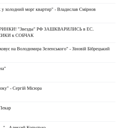
к у холодний морг квартир" - Владислав Смірнов
ЕРИНКИ! "Звезды" РФ ЗАШКВАРИЛИСЬ в ЕС.
СИКИ к СОБЧАК
овує на Володимира Зеленського" - Зіновій Бібрецький
на"
року" - Сергій Місюра
 Пекар
о…" - Алексей Копытько