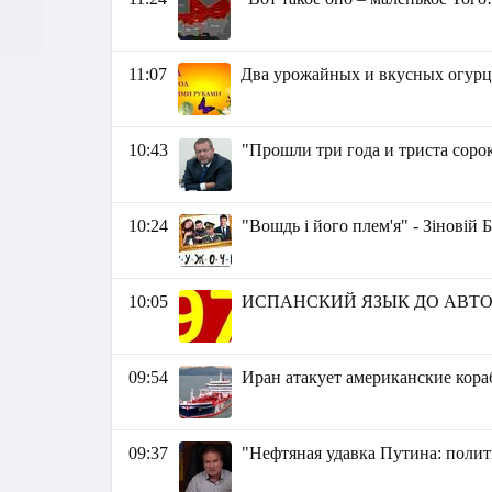
11:07
Два урожайных и вкусных огурц
10:43
"Прошли три года и триста соро
10:24
"Вошдь і його плем'я" - Зіновій 
10:05
ИСПАНСКИЙ ЯЗЫК ДО АВТО
09:54
Иран атакует американские кора
09:37
"Нефтяная удавка Путина: поли