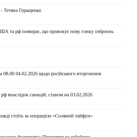
 - Тетяна Геращенко
ША та рф помирає, що провокує нову гонку озброєнь
 08.00 04.02.2026 щодо російського вторгнення
ф внаслідок санкцій, станом на 03.02.2026​​
авді стоїть за операцією «Соляний тайфун»
дського братерства: Прикмети та забобони