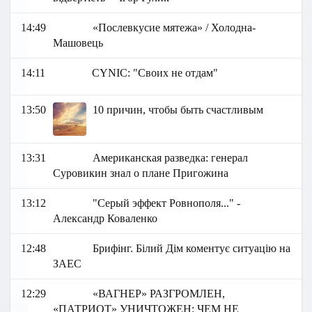
14:49
«Послевкусие мятежа» / Холодна-
Машовець
14:11
СYNIC: "Своих не отдам"
13:50
10 причин, чтобы быть счастливым
13:31
Американская разведка: генерал
Суровикин знал о плане Пригожина
13:12
"Серый эффект Ровнополя..." -
Александр Коваленко
12:48
Брифінг. Білий Дім коментує ситуацію на
ЗАЕС
12:29
«ВАГНЕР» РАЗГРОМЛЕН,
«ПАТРИОТ» УНИЧТОЖЕН: ЧЕМ НЕ