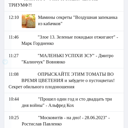
ТРИУМФ?!
12:10
Мамины секреты "Воздушная запеканка
из кабачков"
11:46
"Злое 13. Зеленые покидьки отжигают" -
Марк Гордиенко
11:27
"МАЛЕНЬКІ УСПІХИ ЗСУ" - Дмитро
"Калинчук" Вовнянко
11:08
ОПРЫСКАЙТЕ ЭТИМ ТОМАТЫ ВО
ВРЕМЯ ЦВЕТЕНИЯ и забудете о пустоцветах!
Секрет обильного плодоношения
10:44
"Прошел один год и сто двадцать три
дня войны" - Альфред Кох
10:25
"Московитів - на дно! - 28.06.2023" -
Ростислав Павленко