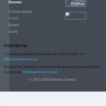
Новини
Стрічка новин
Статті
Думки
Архів
Контакти:
З питань розміщення реклами на сайті, пишіть на:
adv@spektrnews.in.ua
Якщо у Вас виникли запитання чи пропозиції, звертайтесь
за адресою:
info@spektrnews.in.ua
© 2015-2026 Новини Спектр.