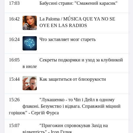
17:03
Бабусині страви: "Смажений карасик"
16:42
La Paloma / MÚSICA QUE YA NO SE
OYE EN LAS RADIOS
16:24
Что заставляет мозг стареть
16:05
Секреты подкормки и уход за клубникой
в июле
15:44
Как защититься от близорукости
15:26
"Лукашенко - то Чіп і Дейл в одному
флаконі. Безумство і відвага. Справжній міцний
горішок" - Сергій Фурса
15:07
"Пригожин спровокував Захід на
відвертість" - Ігор Гулик