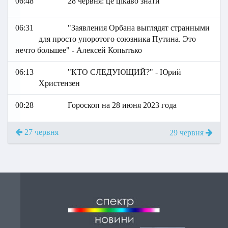
06:48
28 червня: це цікаво знати
06:31
"Заявления Орбана выглядят странными
для просто упоротого союзника Путина. Это
нечто большее" - Алексей Копытько
06:13
"КТО СЛЕДУЮЩИЙ?" - Юрий
Христензен
00:28
Гороскоп на 28 июня 2023 года
27 червня
29 червня